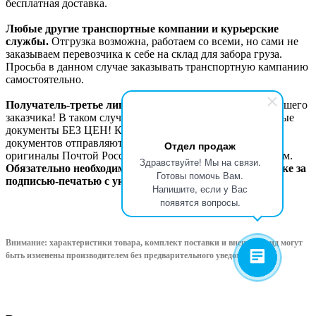
бесплатная доставка.
Любые другие транспортные компании и курьерские
службы.
Отгрузка возможна, работаем со всеми, но сами не
заказываем перевозчика к себе на склад для забора груза.
Просьба в данном случае заказывать транспортную кампанию
самостоятельно.
Получатель-третье лицо!
Возможна отгрузка в адрес Вашего
заказчика! В таком случае с грузом идут сопроводительные
документы БЕЗ ЦЕН! Копии товаросопроводительных
документов отправляются Вам по электронной почте,
Отдел продаж
оригиналы Почтой России или другим удобным способом.
Здравствуйте! Мы на связи.
Обязательно необходимо официальное письмо на бланке за
Готовы помочь Вам.
подписью-печатью с указанием данных по отгрузке.
Напишите, если у Вас
появятся вопросы.
Внимание: характеристики товара, комплект поставки и внешний вид могут
быть изменены производителем без предварительного уведом
ления!