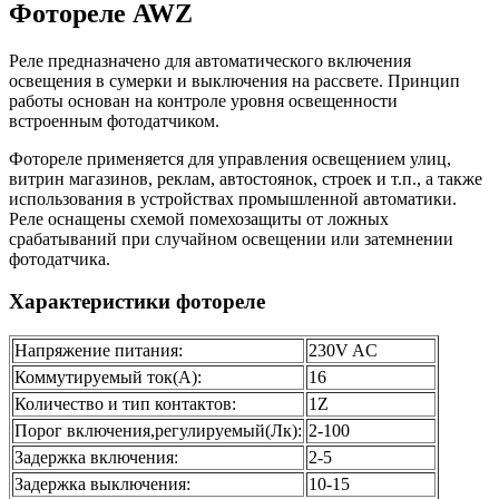
Фотореле AWZ
Реле предназначено для автоматического включения
освещения в сумерки и выключения на рассвете. Принцип
работы основан на контроле уровня освещенности
встроенным фотодатчиком.
Фотореле применяется для управления освещением улиц,
витрин магазинов, реклам, автостоянок, строек и т.п., а также
использования в устройствах промышленной автоматики.
Реле оснащены схемой помехозащиты от ложных
срабатываний при случайном освещении или затемнении
фотодатчика.
Характеристики фотореле
Напряжение питания:
230V AC
Коммутируемый ток(A):
16
Количество и тип контактов:
1Z
Порог включения,регулируемый(Лк):
2-100
Задержка включения:
2-5
Задержка выключения:
10-15