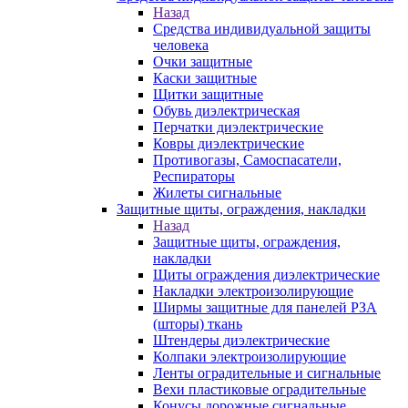
Назад
Средства индивидуальной защиты
человека
Очки защитные
Каски защитные
Щитки защитные
Обувь диэлектрическая
Перчатки диэлектрические
Ковры диэлектрические
Противогазы, Самоспасатели,
Респираторы
Жилеты сигнальные
Защитные щиты, ограждения, накладки
Назад
Защитные щиты, ограждения,
накладки
Щиты ограждения диэлектрические
Накладки электроизолирующие
Ширмы защитные для панелей РЗА
(шторы) ткань
Штендеры диэлектрические
Колпаки электроизолирующие
Ленты оградительные и сигнальные
Вехи пластиковые оградительные
Конусы дорожные сигнальные