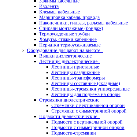
Зажимы кабельные
Изолента
Клеммы кабельные
Маркировка кабеля, провода
Наконечники, гильзы, разъемы кабельные
Спирали монтажные (бондаж)
Термоусадочные трубки
Хомуты, стяжки кабельные
Перчатки термоусаживаемые
Оборудование для работ на высоте
Вышки диэлектрические
Лестницы диэлектрические
Лестницы приставные
Лестницы раздвижные
Лестницы-трансформеры
Лестницы составные (складные)
Лестницы-стремянки универсальные
Лестницы для подъема на опоры
Стремянки диэлектрические
Стремянки с вертикальной опорой
Стремянки с симметричной опорой
Подмости диэлектрические
Подмости с вертикальной опорой
Подмости с симметричной опорой
Подмости-стремянки