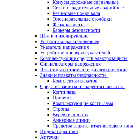
Конусы дорожные сигнальные
Сетки оградительные аварийные
Резиновые покрывала
Опознавательные столбики
Флажная лента
Барьеры безопасности
Штанги изолирующие
Устройство раскрепляющее
Указатели напряжения
Устройство проверки указателей
Комплектующие средств электрозащиты
Сигнализаторы напряжения
Лестницы и стремянки диэлектрические
Знаки и плакаты безопасности
Комплекты плакатов
Средства защиты от падения с высоты
Когти,лазы
Привязи
Комплектующие когти-лазы
Стропы
Веревки, канаты
Анкерные линии
Средства защиты втягивающего типа
Индикаторы тока
Аптечки