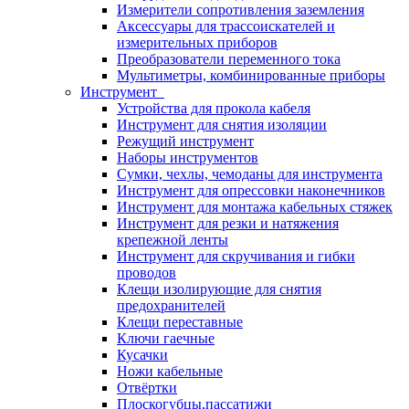
Измерители сопротивления заземления
Аксессуары для трассоискателей и
измерительных приборов
Преобразователи переменного тока
Мультиметры, комбинированные приборы
Инструмент
Устройства для прокола кабеля
Инструмент для снятия изоляции
Режущий инструмент
Наборы инструментов
Сумки, чехлы, чемоданы для инструмента
Инструмент для опрессовки наконечников
Инструмент для монтажа кабельных стяжек
Инструмент для резки и натяжения
крепежной ленты
Инструмент для скручивания и гибки
проводов
Клещи изолирующие для снятия
предохранителей
Клещи переставные
Ключи гаечные
Кусачки
Ножи кабельные
Отвёртки
Плоскогубцы,пассатижи