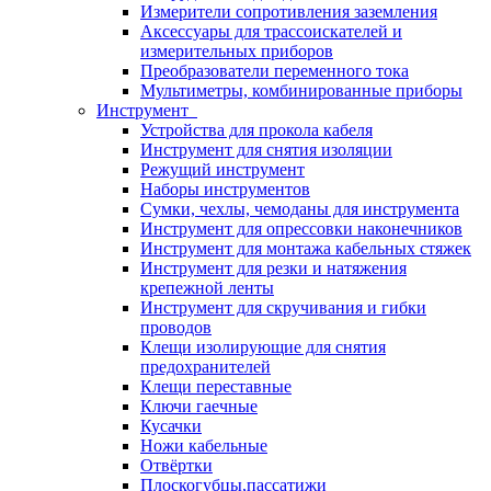
Измерители сопротивления заземления
Аксессуары для трассоискателей и
измерительных приборов
Преобразователи переменного тока
Мультиметры, комбинированные приборы
Инструмент
Устройства для прокола кабеля
Инструмент для снятия изоляции
Режущий инструмент
Наборы инструментов
Сумки, чехлы, чемоданы для инструмента
Инструмент для опрессовки наконечников
Инструмент для монтажа кабельных стяжек
Инструмент для резки и натяжения
крепежной ленты
Инструмент для скручивания и гибки
проводов
Клещи изолирующие для снятия
предохранителей
Клещи переставные
Ключи гаечные
Кусачки
Ножи кабельные
Отвёртки
Плоскогубцы,пассатижи