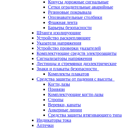
Конусы дорожные сигнальные
Сетки оградительные аварийные
Резиновые покрывала
Опознавательные столбики
Флажная лента
Барьеры безопасности
Штанги изолирующие
Устройство раскрепляющее
Указатели напряжения
Устройство проверки указателей
Комплектующие средств электрозащиты
Сигнализаторы напряжения
Лестницы и стремянки диэлектрические
Знаки и плакаты безопасности
Комплекты плакатов
Средства защиты от падения с высоты
Когти,лазы
Привязи
Комплектующие когти-лазы
Стропы
Веревки, канаты
Анкерные линии
Средства защиты втягивающего типа
Индикаторы тока
Аптечки