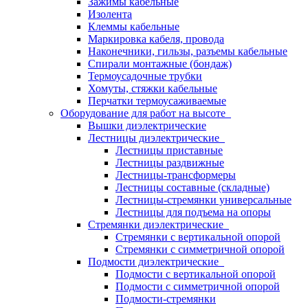
Зажимы кабельные
Изолента
Клеммы кабельные
Маркировка кабеля, провода
Наконечники, гильзы, разъемы кабельные
Спирали монтажные (бондаж)
Термоусадочные трубки
Хомуты, стяжки кабельные
Перчатки термоусаживаемые
Оборудование для работ на высоте
Вышки диэлектрические
Лестницы диэлектрические
Лестницы приставные
Лестницы раздвижные
Лестницы-трансформеры
Лестницы составные (складные)
Лестницы-стремянки универсальные
Лестницы для подъема на опоры
Стремянки диэлектрические
Стремянки с вертикальной опорой
Стремянки с симметричной опорой
Подмости диэлектрические
Подмости с вертикальной опорой
Подмости с симметричной опорой
Подмости-стремянки