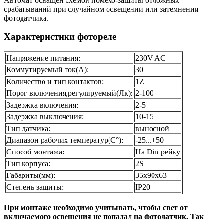
Автомат оснащен схемой помехо-защиты отложных
срабатываний при случайном освещении или затемнении
фотодатчика.
Характеристики фотореле
Напряжение питания:
230V AC
Коммутируемый ток(A):
30
Количество и тип контактов:
1Z
Порог включения,регулируемый(Лк):
2-100
Задержка включения:
2-5
Задержка выключения:
10-15
Тип датчика:
выносной
Диапазон рабочих температур(С°):
-25...+50
Способ монтажа:
На Din-рейку
Тип корпуса:
2S
Габариты(мм):
35х90х63
Степень защиты:
IP20
При монтаже необходимо учитывать, чтобы свет от
включаемого освещения не попадал на фотодатчик. Так