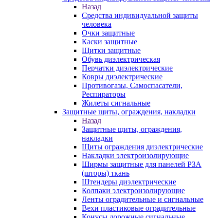
Назад
Средства индивидуальной защиты
человека
Очки защитные
Каски защитные
Щитки защитные
Обувь диэлектрическая
Перчатки диэлектрические
Ковры диэлектрические
Противогазы, Самоспасатели,
Респираторы
Жилеты сигнальные
Защитные щиты, ограждения, накладки
Назад
Защитные щиты, ограждения,
накладки
Щиты ограждения диэлектрические
Накладки электроизолирующие
Ширмы защитные для панелей РЗА
(шторы) ткань
Штендеры диэлектрические
Колпаки электроизолирующие
Ленты оградительные и сигнальные
Вехи пластиковые оградительные
Конусы дорожные сигнальные