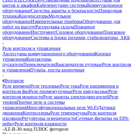
щитов и шкафов
Кабеленесущие системы
Коммутационное
оборудование
Средства защиты и безопасности
Приводная
техника
Конденсаторы
Модульное
оборудование
Измерительные приборы
Оборудование для
работ на высоте
Распродажа склада
Пожарное
оборудование
Инструмент
Силовое оборудование
Поисковое
оборудование
Системы и блоки питания, стабилизаторы, АКБ
-
Реле контроля и управления
Аксессуары коммутационного оборудования
Кнопки
управления
Контакторы,
пускатели
Переключатели
Выключатели путевые
Реле контроля
и управления
Пульты, посты кнопочные
-
Фотореле
Реле времени
Реле тепловые
Реле тока
Реле напряжения и
контроля фаз
Реле промежуточные
Реле импульсные
Реле
контроля мощности
Реле защиты электродвигателей
Реле
уровня
Прочие реле и системы
управления
Многофункциональные реле Wi-Fi
Датчики
движения
Контроллеры
Реле температуры
Реле контроля
изоляции
Регуляторы освещенности
Сетевые фильтры на DIN-
рейку
Реле контроля влажности
-
AZ-B-30-зонд ПЛЮС фотореле