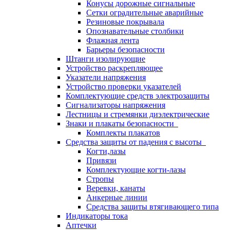
Конусы дорожные сигнальные
Сетки оградительные аварийные
Резиновые покрывала
Опознавательные столбики
Флажная лента
Барьеры безопасности
Штанги изолирующие
Устройство раскрепляющее
Указатели напряжения
Устройство проверки указателей
Комплектующие средств электрозащиты
Сигнализаторы напряжения
Лестницы и стремянки диэлектрические
Знаки и плакаты безопасности
Комплекты плакатов
Средства защиты от падения с высоты
Когти,лазы
Привязи
Комплектующие когти-лазы
Стропы
Веревки, канаты
Анкерные линии
Средства защиты втягивающего типа
Индикаторы тока
Аптечки