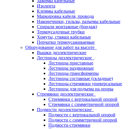
Зажимы кабельные
Изолента
Клеммы кабельные
Маркировка кабеля, провода
Наконечники, гильзы, разъемы кабельные
Спирали монтажные (бондаж)
Термоусадочные трубки
Хомуты, стяжки кабельные
Перчатки термоусаживаемые
Оборудование для работ на высоте
Вышки диэлектрические
Лестницы диэлектрические
Лестницы приставные
Лестницы раздвижные
Лестницы-трансформеры
Лестницы составные (складные)
Лестницы-стремянки универсальные
Лестницы для подъема на опоры
Стремянки диэлектрические
Стремянки с вертикальной опорой
Стремянки с симметричной опорой
Подмости диэлектрические
Подмости с вертикальной опорой
Подмости с симметричной опорой
Подмости-стремянки