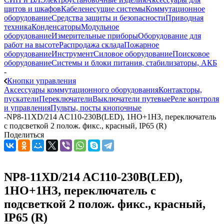
щитов и шкафов
Кабеленесущие системы
Коммутационное
оборудование
Средства защиты и безопасности
Приводная
техника
Конденсаторы
Модульное
оборудование
Измерительные приборы
Оборудование для
работ на высоте
Распродажа склада
Пожарное
оборудование
Инструмент
Силовое оборудование
Поисковое
оборудование
Системы и блоки питания, стабилизаторы, АКБ
-
Кнопки управления
Аксессуары коммутационного оборудования
Контакторы,
пускатели
Переключатели
Выключатели путевые
Реле контроля
и управления
Пульты, посты кнопочные
-
NP8-11XD/214 AC110-230В(LED), 1НО+1НЗ, переключатель
с подсветкой 2 полож. фикс., красный, IP65 (R)
Поделиться
NP8-11XD/214 AC110-230В(LED),
1НО+1НЗ, переключатель с
подсветкой 2 полож. фикс., красный,
IP65 (R)