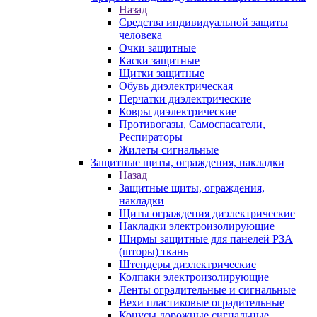
Назад
Средства индивидуальной защиты
человека
Очки защитные
Каски защитные
Щитки защитные
Обувь диэлектрическая
Перчатки диэлектрические
Ковры диэлектрические
Противогазы, Самоспасатели,
Респираторы
Жилеты сигнальные
Защитные щиты, ограждения, накладки
Назад
Защитные щиты, ограждения,
накладки
Щиты ограждения диэлектрические
Накладки электроизолирующие
Ширмы защитные для панелей РЗА
(шторы) ткань
Штендеры диэлектрические
Колпаки электроизолирующие
Ленты оградительные и сигнальные
Вехи пластиковые оградительные
Конусы дорожные сигнальные