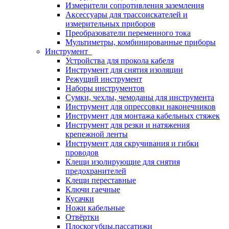
Измерители сопротивления заземления
Аксессуары для трассоискателей и
измерительных приборов
Преобразователи переменного тока
Мультиметры, комбинированные приборы
Инструмент
Устройства для прокола кабеля
Инструмент для снятия изоляции
Режущий инструмент
Наборы инструментов
Сумки, чехлы, чемоданы для инструмента
Инструмент для опрессовки наконечников
Инструмент для монтажа кабельных стяжек
Инструмент для резки и натяжения
крепежной ленты
Инструмент для скручивания и гибки
проводов
Клещи изолирующие для снятия
предохранителей
Клещи переставные
Ключи гаечные
Кусачки
Ножи кабельные
Отвёртки
Плоскогубцы,пассатижи