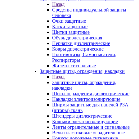
Назад
Средства индивидуальной защиты
человека
Очки защитные
Каски защитные
Щитки защитные
Обувь диэлектрическая
Перчатки диэлектрические
Ковры диэлектрические
Противогазы, Самоспасатели,
Респираторы
Жилеты сигнальные
Защитные щиты, ограждения, накладки
Назад
Защитные щиты, ограждения,
накладки
Щиты ограждения диэлектрические
Накладки электроизолирующие
Ширмы защитные для панелей РЗА
(шторы) ткань
Штендеры диэлектрические
Колпаки электроизолирующие
Ленты оградительные и сигнальные
Вехи пластиковые оградительные
Конусы дорожные сигнальные