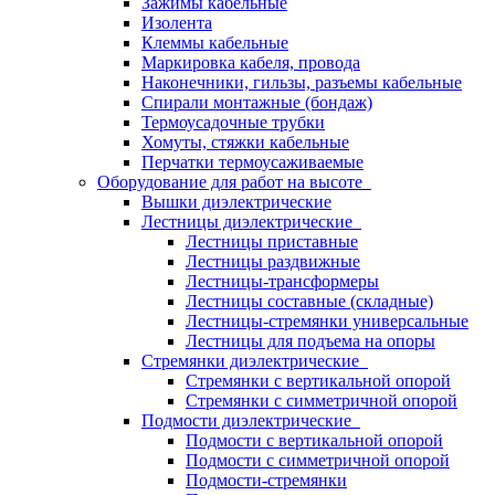
Зажимы кабельные
Изолента
Клеммы кабельные
Маркировка кабеля, провода
Наконечники, гильзы, разъемы кабельные
Спирали монтажные (бондаж)
Термоусадочные трубки
Хомуты, стяжки кабельные
Перчатки термоусаживаемые
Оборудование для работ на высоте
Вышки диэлектрические
Лестницы диэлектрические
Лестницы приставные
Лестницы раздвижные
Лестницы-трансформеры
Лестницы составные (складные)
Лестницы-стремянки универсальные
Лестницы для подъема на опоры
Стремянки диэлектрические
Стремянки с вертикальной опорой
Стремянки с симметричной опорой
Подмости диэлектрические
Подмости с вертикальной опорой
Подмости с симметричной опорой
Подмости-стремянки