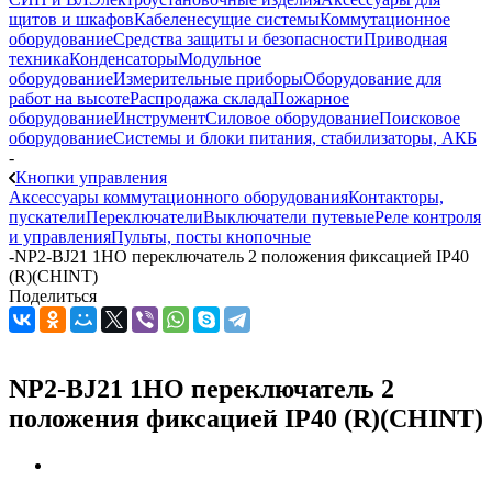
щитов и шкафов
Кабеленесущие системы
Коммутационное
оборудование
Средства защиты и безопасности
Приводная
техника
Конденсаторы
Модульное
оборудование
Измерительные приборы
Оборудование для
работ на высоте
Распродажа склада
Пожарное
оборудование
Инструмент
Силовое оборудование
Поисковое
оборудование
Системы и блоки питания, стабилизаторы, АКБ
-
Кнопки управления
Аксессуары коммутационного оборудования
Контакторы,
пускатели
Переключатели
Выключатели путевые
Реле контроля
и управления
Пульты, посты кнопочные
-
NP2-BJ21 1НО переключатель 2 положения фиксацией IP40
(R)(CHINT)
Поделиться
NP2-BJ21 1НО переключатель 2
положения фиксацией IP40 (R)(CHINT)