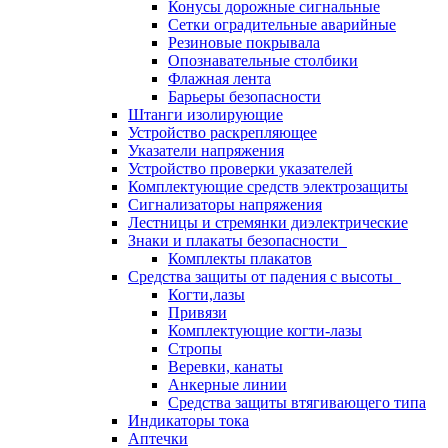
Конусы дорожные сигнальные
Сетки оградительные аварийные
Резиновые покрывала
Опознавательные столбики
Флажная лента
Барьеры безопасности
Штанги изолирующие
Устройство раскрепляющее
Указатели напряжения
Устройство проверки указателей
Комплектующие средств электрозащиты
Сигнализаторы напряжения
Лестницы и стремянки диэлектрические
Знаки и плакаты безопасности
Комплекты плакатов
Средства защиты от падения с высоты
Когти,лазы
Привязи
Комплектующие когти-лазы
Стропы
Веревки, канаты
Анкерные линии
Средства защиты втягивающего типа
Индикаторы тока
Аптечки