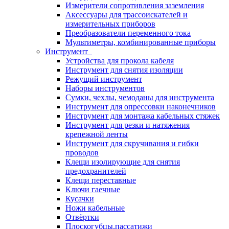
Измерители сопротивления заземления
Аксессуары для трассоискателей и
измерительных приборов
Преобразователи переменного тока
Мультиметры, комбинированные приборы
Инструмент
Устройства для прокола кабеля
Инструмент для снятия изоляции
Режущий инструмент
Наборы инструментов
Сумки, чехлы, чемоданы для инструмента
Инструмент для опрессовки наконечников
Инструмент для монтажа кабельных стяжек
Инструмент для резки и натяжения
крепежной ленты
Инструмент для скручивания и гибки
проводов
Клещи изолирующие для снятия
предохранителей
Клещи переставные
Ключи гаечные
Кусачки
Ножи кабельные
Отвёртки
Плоскогубцы,пассатижи