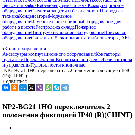
щитов и шкафов
Кабеленесущие системы
Коммутационное
оборудование
Средства защиты и безопасности
Приводная
техника
Конденсаторы
Модульное
оборудование
Измерительные приборы
Оборудование для
работ на высоте
Распродажа склада
Пожарное
оборудование
Инструмент
Силовое оборудование
Поисковое
оборудование
Системы и блоки питания, стабилизаторы, АКБ
-
Кнопки управления
Аксессуары коммутационного оборудования
Контакторы,
пускатели
Переключатели
Выключатели путевые
Реле контроля
и управления
Пульты, посты кнопочные
-
NP2-BG21 1НО переключатель 2 положения фиксацией IP40
(R)(CHINT)
Поделиться
NP2-BG21 1НО переключатель 2
положения фиксацией IP40 (R)(CHINT)