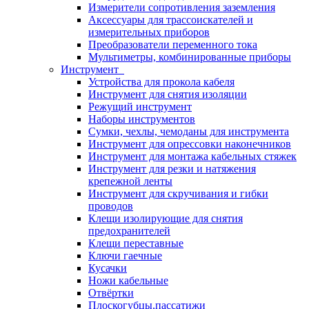
Измерители сопротивления заземления
Аксессуары для трассоискателей и
измерительных приборов
Преобразователи переменного тока
Мультиметры, комбинированные приборы
Инструмент
Устройства для прокола кабеля
Инструмент для снятия изоляции
Режущий инструмент
Наборы инструментов
Сумки, чехлы, чемоданы для инструмента
Инструмент для опрессовки наконечников
Инструмент для монтажа кабельных стяжек
Инструмент для резки и натяжения
крепежной ленты
Инструмент для скручивания и гибки
проводов
Клещи изолирующие для снятия
предохранителей
Клещи переставные
Ключи гаечные
Кусачки
Ножи кабельные
Отвёртки
Плоскогубцы,пассатижи