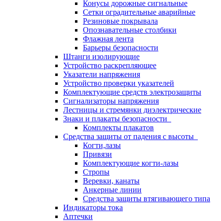
Конусы дорожные сигнальные
Сетки оградительные аварийные
Резиновые покрывала
Опознавательные столбики
Флажная лента
Барьеры безопасности
Штанги изолирующие
Устройство раскрепляющее
Указатели напряжения
Устройство проверки указателей
Комплектующие средств электрозащиты
Сигнализаторы напряжения
Лестницы и стремянки диэлектрические
Знаки и плакаты безопасности
Комплекты плакатов
Средства защиты от падения с высоты
Когти,лазы
Привязи
Комплектующие когти-лазы
Стропы
Веревки, канаты
Анкерные линии
Средства защиты втягивающего типа
Индикаторы тока
Аптечки