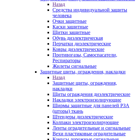
Назад
Средства индивидуальной защиты
человека
Очки защитные
Каски защитные
Щитки защитные
Обувь диэлектрическая
Перчатки диэлектрические
Ковры диэлектрические
Противогазы, Самоспасатели,
Респираторы
Жилеты сигнальные
Защитные щиты, ограждения, накладки
Назад
Защитные щиты, ограждения,
накладки
Щиты ограждения диэлектрические
Накладки электроизолирующие
Ширмы защитные для панелей РЗА
(шторы) ткань
Штендеры диэлектрические
Колпаки электроизолирующие
Ленты оградительные и сигнальные
Вехи пластиковые оградительные
Конусы дорожные сигнальные