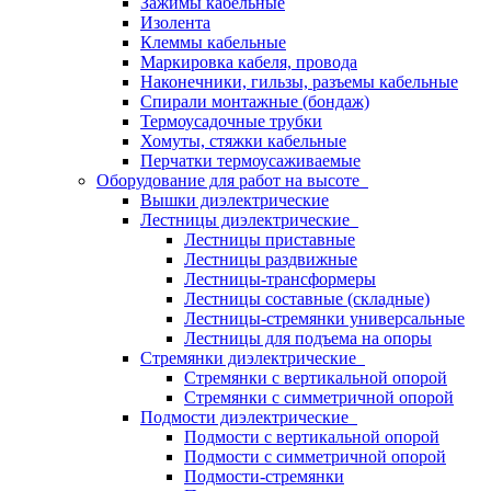
Зажимы кабельные
Изолента
Клеммы кабельные
Маркировка кабеля, провода
Наконечники, гильзы, разъемы кабельные
Спирали монтажные (бондаж)
Термоусадочные трубки
Хомуты, стяжки кабельные
Перчатки термоусаживаемые
Оборудование для работ на высоте
Вышки диэлектрические
Лестницы диэлектрические
Лестницы приставные
Лестницы раздвижные
Лестницы-трансформеры
Лестницы составные (складные)
Лестницы-стремянки универсальные
Лестницы для подъема на опоры
Стремянки диэлектрические
Стремянки с вертикальной опорой
Стремянки с симметричной опорой
Подмости диэлектрические
Подмости с вертикальной опорой
Подмости с симметричной опорой
Подмости-стремянки