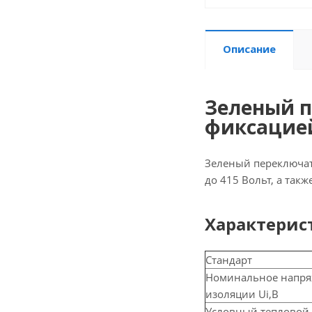
Описание
Зеленый п
фиксацией,
Зеленый переключат
до 415 Вольт, а такж
Характерис
Стандарт
Номинальное напр
изоляции Ui,В
Условный тепловой т