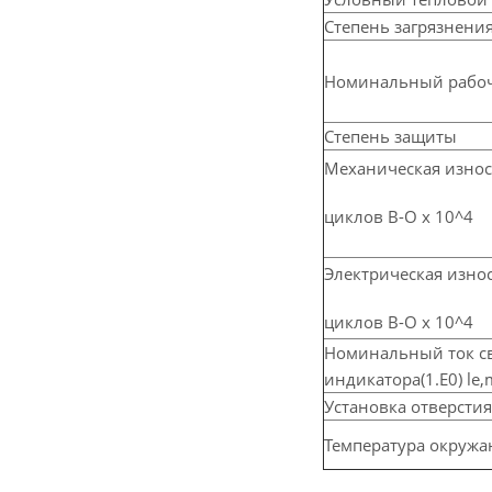
Степень загрязнени
Номинальный рабочи
Степень защиты
Механическая износ
циклов В-О х 10^4
Электрическая износ
циклов В-О х 10^4
Номинальный ток с
индикатора(1.Е0) le
Установка отверстия
Температура окружа