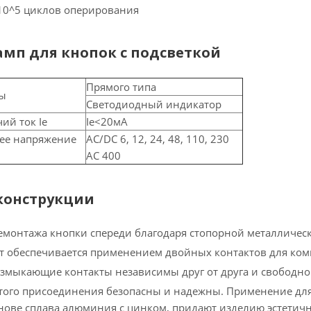
×10^5 циклов оперирования
мп для кнопок с подсветкой
Прямого типа
ы
Светодиодный индикатор
й ток Ie
Ie
<
20
мА
ее напряжение
AC/DC 6, 12, 24, 48, 110, 230
AC 400
конструкции
монтажа кнопки спереди благодаря стопорной металлическ
т обеспечивается применением двойных контактов для ком
змыкающие контакты независимы друг от друга и свободн
ого присоединения безопасны и надежны. Применение для
нове сплава алюминия с цинком, придают изделию эстетич