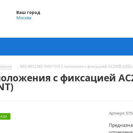
Ваш город
Москва
вления
-
NP2-BK12365 1НО+1НЗ 2 положения с фиксацией AC230В (LED) 
положения с фиксацией AC2
NT)
Артикул:
575
ЛАДА
Предназна
управлени