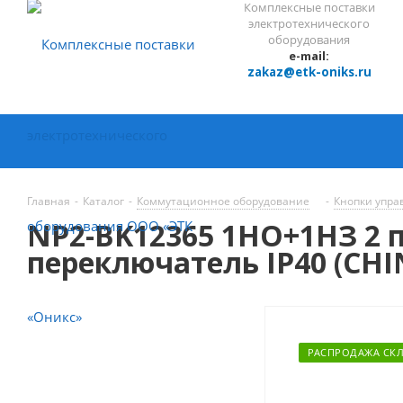
Комплексные поставки
электротехнического
оборудования
e-mail:
zakaz@etk-oniks.ru
Главная
-
Каталог
-
Коммутационное оборудование
-
Кнопки упра
NP2-BK12365 1НО+1НЗ 2 
переключатель IP40 (CHI
РАСПРОДАЖА СК