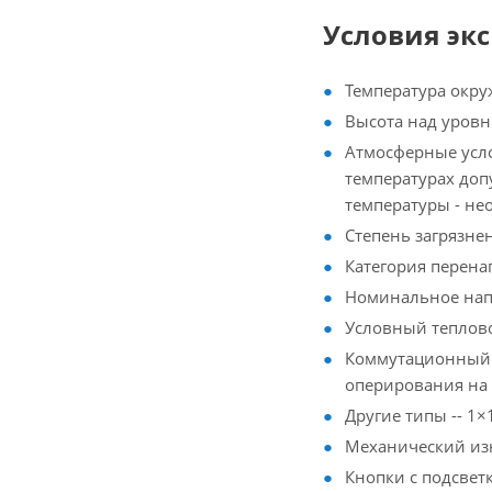
Условия эк
Температура окруж
Высота над уровн
Атмосферные усло
температурах доп
температуры - н
Степень загрязне
Категория перена
Номинальное напр
Условный тепловой
Коммутационный и
оперирования на 
Другие типы -- 1
Механический изн
Кнопки с подсвет