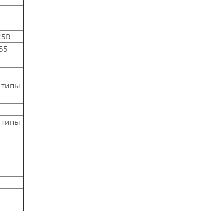
25В
.55
 типы
 типы