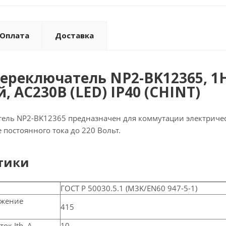
Оплата
Доставка
ереключатель NP2-BK12365, 1
 AC230В (LED) IP40 (CHINT)
ель NP2-BK12365 предназначен для коммутации электриче
е постоянного тока до 220 Вольт.
тики
ГОСТ Р 50030.5.1 (M3K/EN60 947-5-1)
яжение
415
ок Ith, А
10