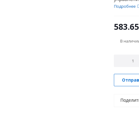
также пост
Подробнее
583.65
В наличи
Отправ
Поделит