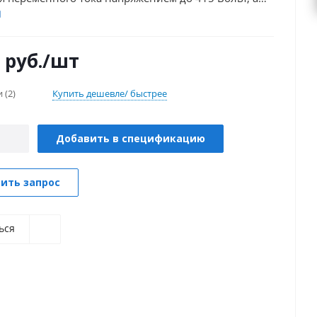
оянного тока до 220 Вольт.
руб.
/шт
и
(2)
Купить дешевле/ быстрее
Добавить в спецификацию
ить запрос
ься