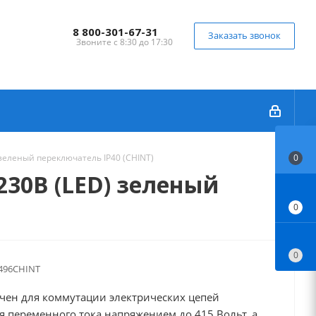
8 800-301-67-31
Заказать звонок
Звоните с 8:30 до 17:30
зеленый переключатель IP40 (CHINT)
0
30В (LED) зеленый
0
0
496CHINT
чен для коммутации электрических цепей
я переменного тока напряжением до 415 Вольт, а