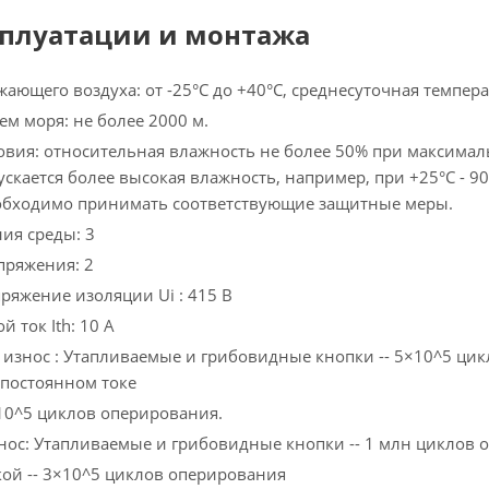
сплуатации и монтажа
ающего воздуха: от -25°C до +40°C, среднесуточная темпера
ем моря: не более 2000 м.
вия: относительная влажность не более 50% при максимал
ускается более высокая влажность, например, при +25°C - 9
еобходимо принимать соответствующие защитные меры.
ния среды: 3
пряжения: 2
яжение изоляции Ui : 415 В
 ток Ith: 10 A
знос : Утапливаемые и грибовидные кнопки -- 5×10^5 цик
постоянном токе
×10^5 циклов оперирования.
ос: Утапливаемые и грибовидные кнопки -- 1 млн циклов 
кой -- 3×10^5 циклов оперирования