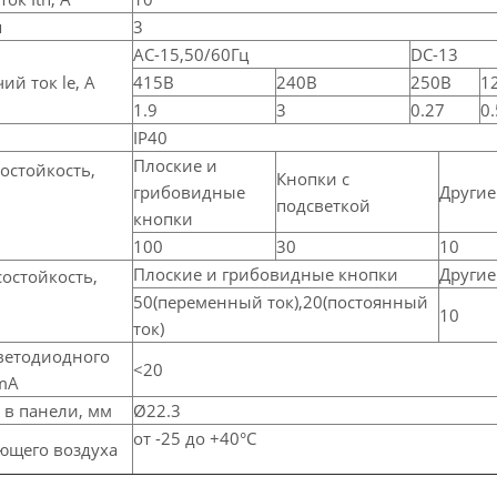
я
3
АС-15,50/60Гц
DC-13
й ток lе, А
415В
240В
250В
1
1.9
3
0.27
0
IP40
Плоские и
остойкость,
Кнопки с
грибовидные
Другие
подсветкой
кнопки
100
30
10
Плоские и грибовидные кнопки
Другие
остойкость,
50(переменный ток),20(постоянный
10
ток)
ветодиодного
<20
,mA
 в панели, мм
Ø22.3
от -25 до +40°C
ющего воздуха