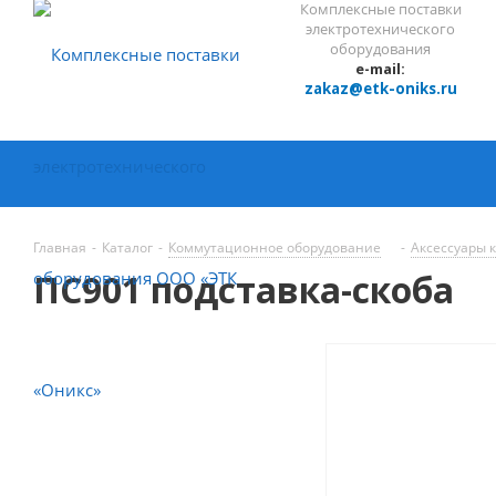
Комплексные поставки
электротехнического
оборудования
e-mail:
zakaz@etk-oniks.ru
Главная
-
Каталог
-
Коммутационное оборудование
-
Аксессуары 
ПС901 подставка-скоба