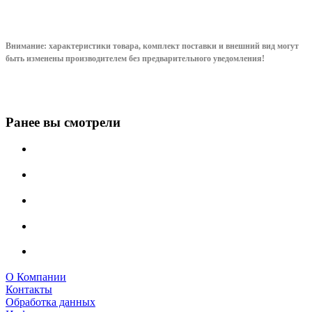
Внимание: характеристики товара, комплект поставки и внешний вид могут
быть изменены производителем без предварительного уведом
ления!
Ранее вы смотрели
О Компании
Контакты
Обработка данных