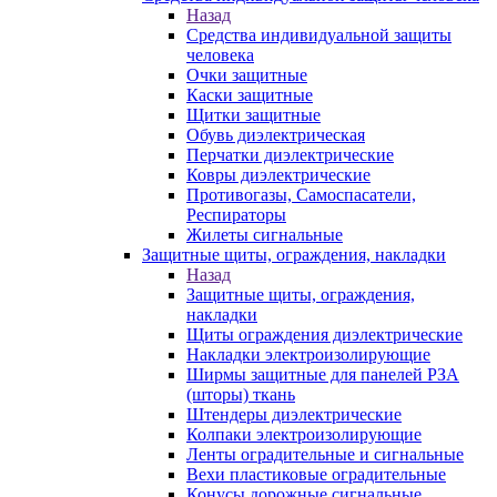
Назад
Средства индивидуальной защиты
человека
Очки защитные
Каски защитные
Щитки защитные
Обувь диэлектрическая
Перчатки диэлектрические
Ковры диэлектрические
Противогазы, Самоспасатели,
Респираторы
Жилеты сигнальные
Защитные щиты, ограждения, накладки
Назад
Защитные щиты, ограждения,
накладки
Щиты ограждения диэлектрические
Накладки электроизолирующие
Ширмы защитные для панелей РЗА
(шторы) ткань
Штендеры диэлектрические
Колпаки электроизолирующие
Ленты оградительные и сигнальные
Вехи пластиковые оградительные
Конусы дорожные сигнальные