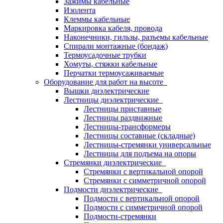
Зажимы кабельные
Изолента
Клеммы кабельные
Маркировка кабеля, провода
Наконечники, гильзы, разъемы кабельные
Спирали монтажные (бондаж)
Термоусадочные трубки
Хомуты, стяжки кабельные
Перчатки термоусаживаемые
Оборудование для работ на высоте
Вышки диэлектрические
Лестницы диэлектрические
Лестницы приставные
Лестницы раздвижные
Лестницы-трансформеры
Лестницы составные (складные)
Лестницы-стремянки универсальные
Лестницы для подъема на опоры
Стремянки диэлектрические
Стремянки с вертикальной опорой
Стремянки с симметричной опорой
Подмости диэлектрические
Подмости с вертикальной опорой
Подмости с симметричной опорой
Подмости-стремянки