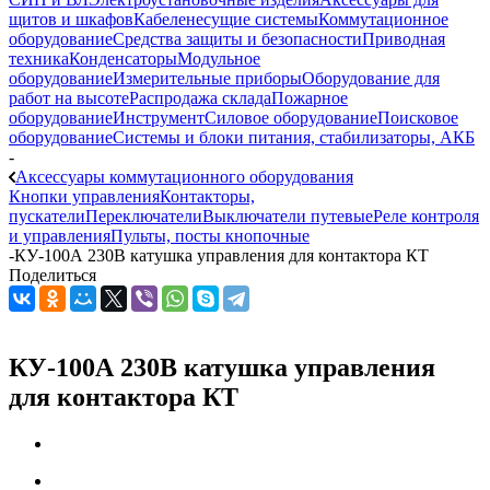
щитов и шкафов
Кабеленесущие системы
Коммутационное
оборудование
Средства защиты и безопасности
Приводная
техника
Конденсаторы
Модульное
оборудование
Измерительные приборы
Оборудование для
работ на высоте
Распродажа склада
Пожарное
оборудование
Инструмент
Силовое оборудование
Поисковое
оборудование
Системы и блоки питания, стабилизаторы, АКБ
-
Аксессуары коммутационного оборудования
Кнопки управления
Контакторы,
пускатели
Переключатели
Выключатели путевые
Реле контроля
и управления
Пульты, посты кнопочные
-
КУ-100А 230В катушка управления для контактора КТ
Поделиться
КУ-100А 230В катушка управления
для контактора КТ