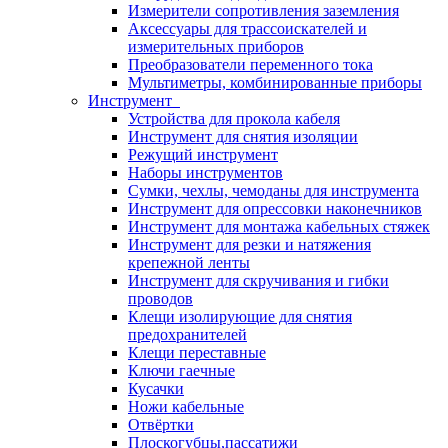
Измерители сопротивления заземления
Аксессуары для трассоискателей и
измерительных приборов
Преобразователи переменного тока
Мультиметры, комбинированные приборы
Инструмент
Устройства для прокола кабеля
Инструмент для снятия изоляции
Режущий инструмент
Наборы инструментов
Сумки, чехлы, чемоданы для инструмента
Инструмент для опрессовки наконечников
Инструмент для монтажа кабельных стяжек
Инструмент для резки и натяжения
крепежной ленты
Инструмент для скручивания и гибки
проводов
Клещи изолирующие для снятия
предохранителей
Клещи переставные
Ключи гаечные
Кусачки
Ножи кабельные
Отвёртки
Плоскогубцы,пассатижи