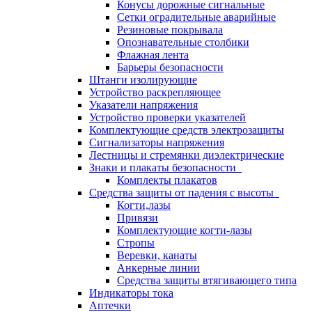
Конусы дорожные сигнальные
Сетки оградительные аварийные
Резиновые покрывала
Опознавательные столбики
Флажная лента
Барьеры безопасности
Штанги изолирующие
Устройство раскрепляющее
Указатели напряжения
Устройство проверки указателей
Комплектующие средств электрозащиты
Сигнализаторы напряжения
Лестницы и стремянки диэлектрические
Знаки и плакаты безопасности
Комплекты плакатов
Средства защиты от падения с высоты
Когти,лазы
Привязи
Комплектующие когти-лазы
Стропы
Веревки, канаты
Анкерные линии
Средства защиты втягивающего типа
Индикаторы тока
Аптечки