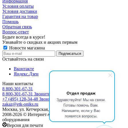
Информация
Условия оплаты
Условия доставки
Гарантия на товар
Помощь
Обратная связь
Вопрос-ответ
Будьте всегда в курсе!
Узнавайте о скидках и акциях первым
Новости магазина
Оставайтесь на связи
Вконтакте
Яндекс.Дзен
Наши контакты
8 800-301-67-31
Отдел продаж
8 800-301-67-31
Звоните с 9:00 до 17:00
+7 (495) 128-34-48
Звоните с 8:30 до 17:30
Здравствуйте! Мы на связи.
zakaz@etk-oniks.ru
Готовы помочь Вам.
Москва, ул. Кетчерская,13
Напишите, если у Вас
2008-2026 © Интернет-магазин электротехнического
появятся вопросы.
оборудования
Версия для печати