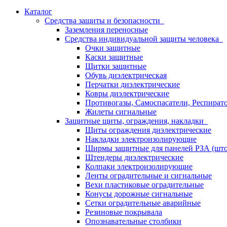
Каталог
Средства защиты и безопасности
Заземления переносные
Средства индивидуальной защиты человека
Очки защитные
Каски защитные
Щитки защитные
Обувь диэлектрическая
Перчатки диэлектрические
Ковры диэлектрические
Противогазы, Самоспасатели, Респират
Жилеты сигнальные
Защитные щиты, ограждения, накладки
Щиты ограждения диэлектрические
Накладки электроизолирующие
Ширмы защитные для панелей РЗА (што
Штендеры диэлектрические
Колпаки электроизолирующие
Ленты оградительные и сигнальные
Вехи пластиковые оградительные
Конусы дорожные сигнальные
Сетки оградительные аварийные
Резиновые покрывала
Опознавательные столбики