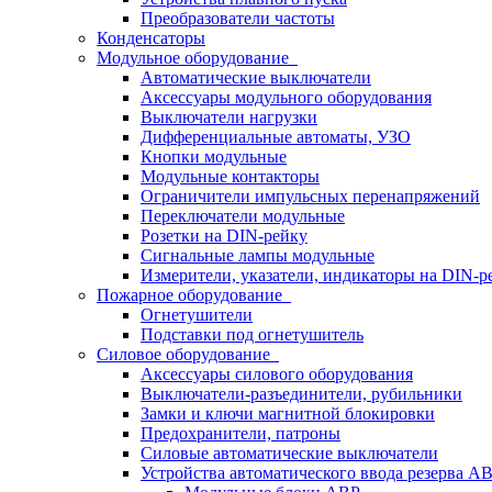
Преобразователи частоты
Конденсаторы
Модульное оборудование
Автоматические выключатели
Аксессуары модульного оборудования
Выключатели нагрузки
Дифференциальные автоматы, УЗО
Кнопки модульные
Модульные контакторы
Ограничители импульсных перенапряжений
Переключатели модульные
Розетки на DIN-рейку
Сигнальные лампы модульные
Измерители, указатели, индикаторы на DIN-р
Пожарное оборудование
Огнетушители
Подставки под огнетушитель
Силовое оборудование
Аксессуары силового оборудования
Выключатели-разъединители, рубильники
Замки и ключи магнитной блокировки
Предохранители, патроны
Силовые автоматические выключатели
Устройства автоматического ввода резерва 