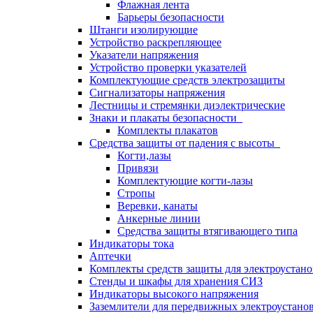
Флажная лента
Барьеры безопасности
Штанги изолирующие
Устройство раскрепляющее
Указатели напряжения
Устройство проверки указателей
Комплектующие средств электрозащиты
Сигнализаторы напряжения
Лестницы и стремянки диэлектрические
Знаки и плакаты безопасности
Комплекты плакатов
Средства защиты от падения с высоты
Когти,лазы
Привязи
Комплектующие когти-лазы
Стропы
Веревки, канаты
Анкерные линии
Средства защиты втягивающего типа
Индикаторы тока
Аптечки
Комплекты средств защиты для электроустан
Стенды и шкафы для хранения СИЗ
Индикаторы высокого напряжения
Заземлители для передвижных электроустано