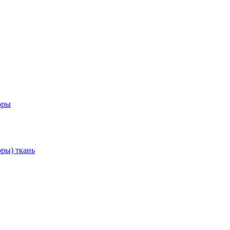
оры
ры) ткань