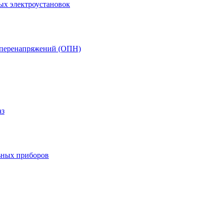
ых электроустановок
т перенапряжений (ОПН)
аз
ьных приборов