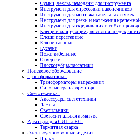
Сумки, чехлы, чемоданы для инструмента
Инструмент для опрессовки наконечников
Инструмент для монтажа кабельных стяжек
Инструмент для резки и натяжения крепежно
Инструмент для скручивания и гибки провод
Клещи изолирующие для снятия предохранит
Клещи переставные
Ключи гаечные
Кусачки
Ножи кабельные
Отвёртки
Плоскогубцы,пассатижи
Поисковое оборудование
Трансформаторы
Трансформаторы напряжения
Силовые трансформаторы
Светотехника
Аксессуары светотехники
Лампы
Светильники
Светосигнальная арматура
Арматура для СИП и ВЛ
Термитная сварка
Электроустановочные изделия
Вилки