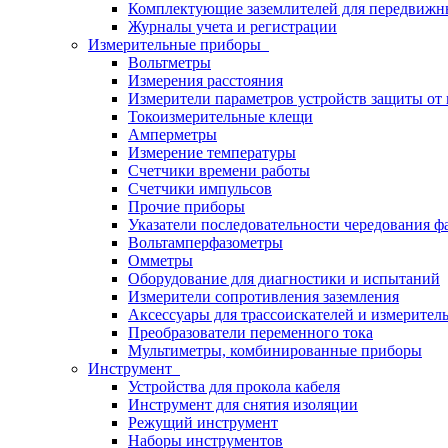
Комплектующие заземлителей для передвижн
Журналы учета и регистрации
Измерительные приборы
Вольтметры
Измерения расстояния
Измерители параметров устройств защиты о
Токоизмерительные клещи
Амперметры
Измерение температуры
Счетчики времени работы
Счетчики импульсов
Прочие приборы
Указатели последовательности чередования ф
Вольтамперфазометры
Омметры
Оборудование для диагностики и испытаний
Измерители сопротивления заземления
Аксессуары для трассоискателей и измерител
Преобразователи переменного тока
Мультиметры, комбинированные приборы
Инструмент
Устройства для прокола кабеля
Инструмент для снятия изоляции
Режущий инструмент
Наборы инструментов