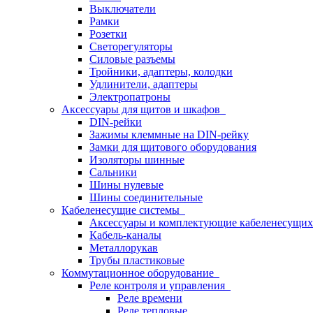
Выключатели
Рамки
Розетки
Светорегуляторы
Силовые разъемы
Тройники, адаптеры, колодки
Удлинители, адаптеры
Электропатроны
Аксессуары для щитов и шкафов
DIN-рейки
Зажимы клеммные на DIN-рейку
Замки для щитового оборудования
Изоляторы шинные
Сальники
Шины нулевые
Шины соединительные
Кабеленесущие системы
Аксессуары и комплектующие кабеленесущих
Кабель-каналы
Металлорукав
Трубы пластиковые
Коммутационное оборудование
Реле контроля и управления
Реле времени
Реле тепловые