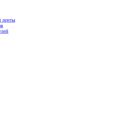
й ленты
ов
елей