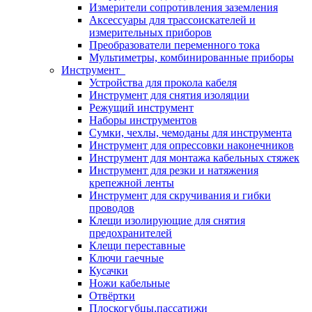
Измерители сопротивления заземления
Аксессуары для трассоискателей и
измерительных приборов
Преобразователи переменного тока
Мультиметры, комбинированные приборы
Инструмент
Устройства для прокола кабеля
Инструмент для снятия изоляции
Режущий инструмент
Наборы инструментов
Сумки, чехлы, чемоданы для инструмента
Инструмент для опрессовки наконечников
Инструмент для монтажа кабельных стяжек
Инструмент для резки и натяжения
крепежной ленты
Инструмент для скручивания и гибки
проводов
Клещи изолирующие для снятия
предохранителей
Клещи переставные
Ключи гаечные
Кусачки
Ножи кабельные
Отвёртки
Плоскогубцы,пассатижи