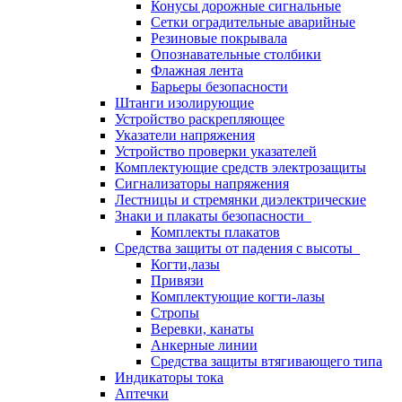
Конусы дорожные сигнальные
Сетки оградительные аварийные
Резиновые покрывала
Опознавательные столбики
Флажная лента
Барьеры безопасности
Штанги изолирующие
Устройство раскрепляющее
Указатели напряжения
Устройство проверки указателей
Комплектующие средств электрозащиты
Сигнализаторы напряжения
Лестницы и стремянки диэлектрические
Знаки и плакаты безопасности
Комплекты плакатов
Средства защиты от падения с высоты
Когти,лазы
Привязи
Комплектующие когти-лазы
Стропы
Веревки, канаты
Анкерные линии
Средства защиты втягивающего типа
Индикаторы тока
Аптечки