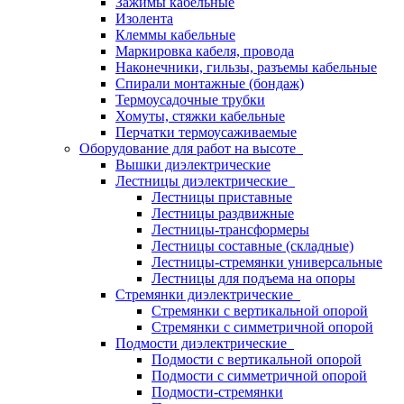
Зажимы кабельные
Изолента
Клеммы кабельные
Маркировка кабеля, провода
Наконечники, гильзы, разъемы кабельные
Спирали монтажные (бондаж)
Термоусадочные трубки
Хомуты, стяжки кабельные
Перчатки термоусаживаемые
Оборудование для работ на высоте
Вышки диэлектрические
Лестницы диэлектрические
Лестницы приставные
Лестницы раздвижные
Лестницы-трансформеры
Лестницы составные (складные)
Лестницы-стремянки универсальные
Лестницы для подъема на опоры
Стремянки диэлектрические
Стремянки с вертикальной опорой
Стремянки с симметричной опорой
Подмости диэлектрические
Подмости с вертикальной опорой
Подмости с симметричной опорой
Подмости-стремянки