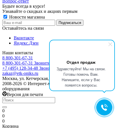
Вопрос-ответ
Будьте всегда в курсе!
Узнавайте о скидках и акциях первым
Новости магазина
Оставайтесь на связи
Вконтакте
Яндекс.Дзен
Наши контакты
8 800-301-67-31
Отдел продаж
8 800-301-67-31
Звоните с 9:00 до 17:00
+7 (495) 128-34-48
Звоните с 8:30 до 17:30
Здравствуйте! Мы на связи.
zakaz@etk-oniks.ru
Готовы помочь Вам.
Москва, ул. Кетчерская,13
Напишите, если у Вас
2008-2026 © Интернет-магазин электротехнического
появятся вопросы.
оборудования
Версия для печати
0
0
0
Корзина