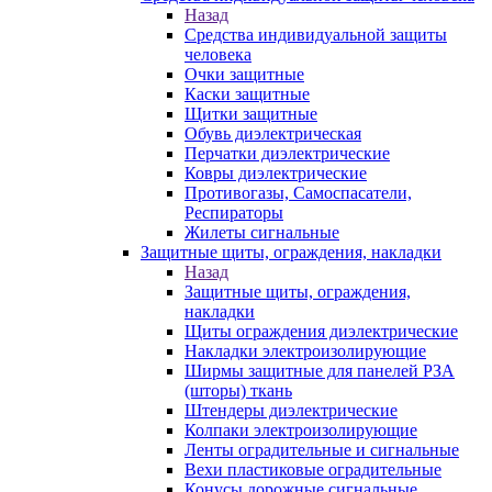
Назад
Средства индивидуальной защиты
человека
Очки защитные
Каски защитные
Щитки защитные
Обувь диэлектрическая
Перчатки диэлектрические
Ковры диэлектрические
Противогазы, Самоспасатели,
Респираторы
Жилеты сигнальные
Защитные щиты, ограждения, накладки
Назад
Защитные щиты, ограждения,
накладки
Щиты ограждения диэлектрические
Накладки электроизолирующие
Ширмы защитные для панелей РЗА
(шторы) ткань
Штендеры диэлектрические
Колпаки электроизолирующие
Ленты оградительные и сигнальные
Вехи пластиковые оградительные
Конусы дорожные сигнальные