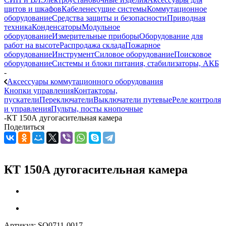
щитов и шкафов
Кабеленесущие системы
Коммутационное
оборудование
Средства защиты и безопасности
Приводная
техника
Конденсаторы
Модульное
оборудование
Измерительные приборы
Оборудование для
работ на высоте
Распродажа склада
Пожарное
оборудование
Инструмент
Силовое оборудование
Поисковое
оборудование
Системы и блоки питания, стабилизаторы, АКБ
-
Аксессуары коммутационного оборудования
Кнопки управления
Контакторы,
пускатели
Переключатели
Выключатели путевые
Реле контроля
и управления
Пульты, посты кнопочные
-
КТ 150А дугогасительная камера
Поделиться
КТ 150А дугогасительная камера
Артикул:
SQ0711-0017