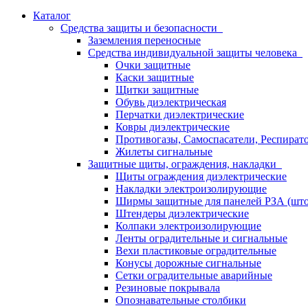
Каталог
Средства защиты и безопасности
Заземления переносные
Средства индивидуальной защиты человека
Очки защитные
Каски защитные
Щитки защитные
Обувь диэлектрическая
Перчатки диэлектрические
Ковры диэлектрические
Противогазы, Самоспасатели, Респират
Жилеты сигнальные
Защитные щиты, ограждения, накладки
Щиты ограждения диэлектрические
Накладки электроизолирующие
Ширмы защитные для панелей РЗА (што
Штендеры диэлектрические
Колпаки электроизолирующие
Ленты оградительные и сигнальные
Вехи пластиковые оградительные
Конусы дорожные сигнальные
Сетки оградительные аварийные
Резиновые покрывала
Опознавательные столбики