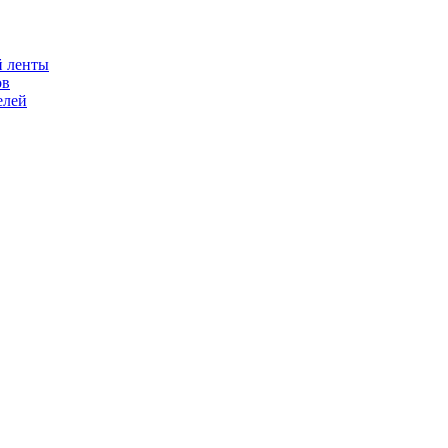
й ленты
ов
елей