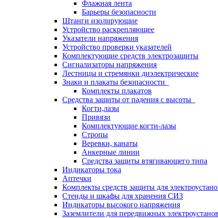
Флажная лента
Барьеры безопасности
Штанги изолирующие
Устройство раскрепляющее
Указатели напряжения
Устройство проверки указателей
Комплектующие средств электрозащиты
Сигнализаторы напряжения
Лестницы и стремянки диэлектрические
Знаки и плакаты безопасности
Комплекты плакатов
Средства защиты от падения с высоты
Когти,лазы
Привязи
Комплектующие когти-лазы
Стропы
Веревки, канаты
Анкерные линии
Средства защиты втягивающего типа
Индикаторы тока
Аптечки
Комплекты средств защиты для электроустан
Стенды и шкафы для хранения СИЗ
Индикаторы высокого напряжения
Заземлители для передвижных электроустано