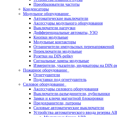
Преобразователи частоты
Конденсаторы
Модульное оборудование
Автоматические выключатели
Аксессуары модульного оборудования
Выключатели нагрузки
Дифференциальные автоматы, УЗО
Кнопки модульные
Модульные контакторы
Ограничители импульсных перенапряжений
Переключатели модульные
Розетки на DIN-рейку
Сигнальные лампы модульные
Измерители, указатели, индикаторы на DIN-р
Пожарное оборудование
Огнетушители
Подставки под огнетушитель
Силовое оборудование
Аксессуары силового оборудования
Выключатели-разъединители, рубильники
Замки и ключи магнитной блокировки
Предохранители, патроны
Силовые автоматические выключатели
Устройства автоматического ввода резерва 