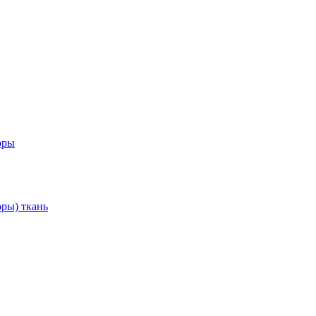
оры
ры) ткань