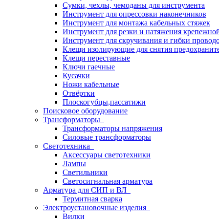
Сумки, чехлы, чемоданы для инструмента
Инструмент для опрессовки наконечников
Инструмент для монтажа кабельных стяжек
Инструмент для резки и натяжения крепежно
Инструмент для скручивания и гибки провод
Клещи изолирующие для снятия предохранит
Клещи переставные
Ключи гаечные
Кусачки
Ножи кабельные
Отвёртки
Плоскогубцы,пассатижи
Поисковое оборудование
Трансформаторы
Трансформаторы напряжения
Силовые трансформаторы
Светотехника
Аксессуары светотехники
Лампы
Светильники
Светосигнальная арматура
Арматура для СИП и ВЛ
Термитная сварка
Электроустановочные изделия
Вилки