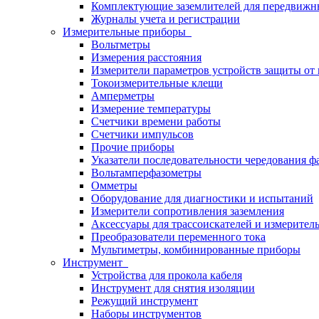
Комплектующие заземлителей для передвижн
Журналы учета и регистрации
Измерительные приборы
Вольтметры
Измерения расстояния
Измерители параметров устройств защиты о
Токоизмерительные клещи
Амперметры
Измерение температуры
Счетчики времени работы
Счетчики импульсов
Прочие приборы
Указатели последовательности чередования ф
Вольтамперфазометры
Омметры
Оборудование для диагностики и испытаний
Измерители сопротивления заземления
Аксессуары для трассоискателей и измерител
Преобразователи переменного тока
Мультиметры, комбинированные приборы
Инструмент
Устройства для прокола кабеля
Инструмент для снятия изоляции
Режущий инструмент
Наборы инструментов