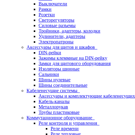
Выключатели
Рамки
Розетки
Светорегуляторы
Силовые разъемы
Тройники, адаптеры, колодки
Удлинители, адаптеры
Электропатроны
Аксессуары для щитов и шкафов
DIN-рейки
Зажимы клеммные на DIN-рейку
Замки для щитового оборудования
Изоляторы шинные
Сальники
Шины нулевые
Шины соединительные
Кабеленесущие системы
Аксессуары и комплектующие кабеленесущих
Кабель-каналы
Металлорукав
Трубы пластиковые
Коммутационное оборудование
Реле контроля и управления
Реле времени
Реле тепловые