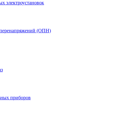
ых электроустановок
т перенапряжений (ОПН)
аз
ьных приборов