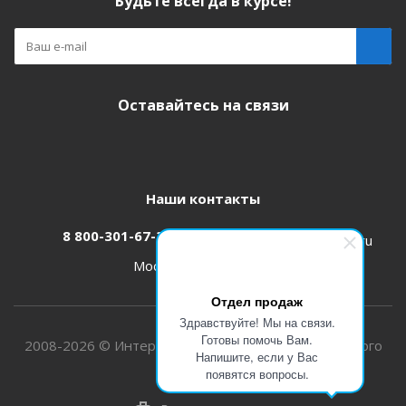
Будьте всегда в курсе!
Оставайтесь на связи
Наши контакты
8 800-301-67-31
zakaz@etk-oniks.ru
Москва, ул. Кетчерская,13
Отдел продаж
Здравствуйте! Мы на связи.
Готовы помочь Вам.
2008-2026 © Интернет-магазин электротехнического
Напишите, если у Вас
оборудования
появятся вопросы.