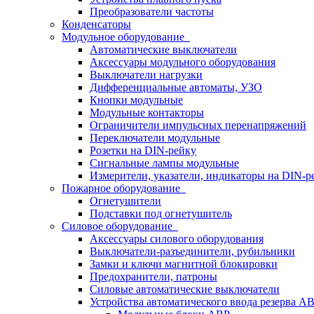
Преобразователи частоты
Конденсаторы
Модульное оборудование
Автоматические выключатели
Аксессуары модульного оборудования
Выключатели нагрузки
Дифференциальные автоматы, УЗО
Кнопки модульные
Модульные контакторы
Ограничители импульсных перенапряжений
Переключатели модульные
Розетки на DIN-рейку
Сигнальные лампы модульные
Измерители, указатели, индикаторы на DIN-р
Пожарное оборудование
Огнетушители
Подставки под огнетушитель
Силовое оборудование
Аксессуары силового оборудования
Выключатели-разъединители, рубильники
Замки и ключи магнитной блокировки
Предохранители, патроны
Силовые автоматические выключатели
Устройства автоматического ввода резерва 