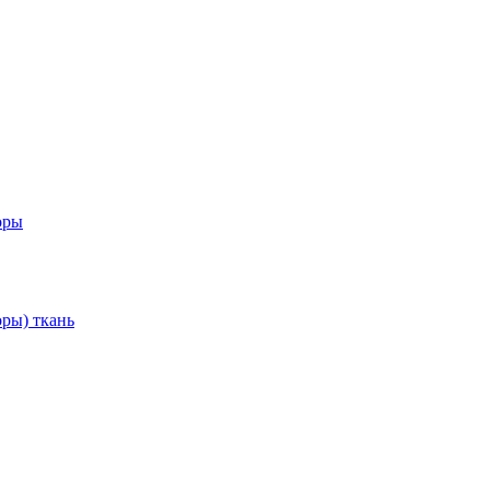
оры
ры) ткань