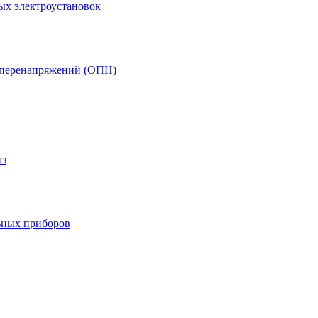
ых электроустановок
т перенапряжений (ОПН)
аз
ьных приборов