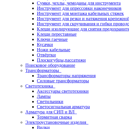
Сумки, чехлы, чемоданы для инструмента
Инструмент для опрессовки наконечников
Инструмент для монтажа кабельных стяжек
Инструмент для резки и натяжения крепежно
Инструмент для скручивания и гибки провод
Клещи изолирующие для снятия предохранит
Клещи переставные
Ключи гаечные
Кусачки
Ножи кабельные
Отвёртки
Плоскогубцы,пассатижи
Поисковое оборудование
Трансформаторы
Трансформаторы напряжения
Силовые трансформаторы
Светотехника
Аксессуары светотехники
Лампы
Светильники
Светосигнальная арматура
Арматура для СИП и ВЛ
Термитная сварка
Электроустановочные изделия
Вилки