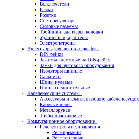
Выключатели
Рамки
Розетки
Светорегуляторы
Силовые разъемы
Тройники, адаптеры, колодки
Удлинители, адаптеры
Электропатроны
Аксессуары для щитов и шкафов
DIN-рейки
Зажимы клеммные на DIN-рейку
Замки для щитового оборудования
Изоляторы шинные
Сальники
Шины нулевые
Шины соединительные
Кабеленесущие системы
Аксессуары и комплектующие кабеленесущих
Кабель-каналы
Металлорукав
Трубы пластиковые
Коммутационное оборудование
Реле контроля и управления
Реле времени
Реле тепловые