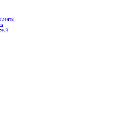
й ленты
ов
елей