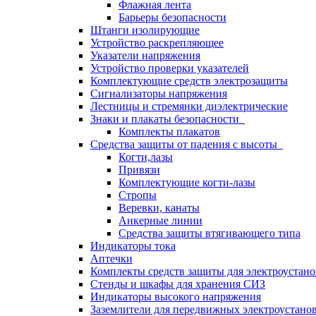
Флажная лента
Барьеры безопасности
Штанги изолирующие
Устройство раскрепляющее
Указатели напряжения
Устройство проверки указателей
Комплектующие средств электрозащиты
Сигнализаторы напряжения
Лестницы и стремянки диэлектрические
Знаки и плакаты безопасности
Комплекты плакатов
Средства защиты от падения с высоты
Когти,лазы
Привязи
Комплектующие когти-лазы
Стропы
Веревки, канаты
Анкерные линии
Средства защиты втягивающего типа
Индикаторы тока
Аптечки
Комплекты средств защиты для электроустан
Стенды и шкафы для хранения СИЗ
Индикаторы высокого напряжения
Заземлители для передвижных электроустано