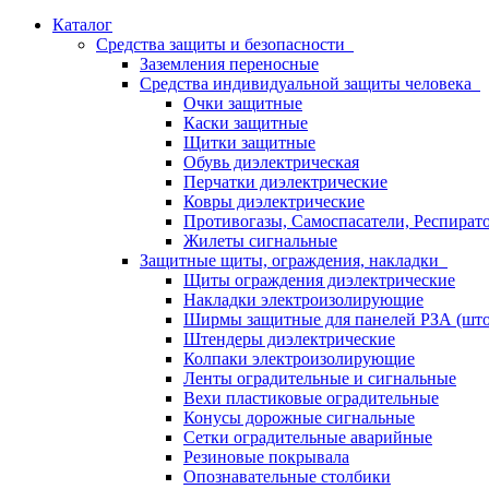
Каталог
Средства защиты и безопасности
Заземления переносные
Средства индивидуальной защиты человека
Очки защитные
Каски защитные
Щитки защитные
Обувь диэлектрическая
Перчатки диэлектрические
Ковры диэлектрические
Противогазы, Самоспасатели, Респират
Жилеты сигнальные
Защитные щиты, ограждения, накладки
Щиты ограждения диэлектрические
Накладки электроизолирующие
Ширмы защитные для панелей РЗА (што
Штендеры диэлектрические
Колпаки электроизолирующие
Ленты оградительные и сигнальные
Вехи пластиковые оградительные
Конусы дорожные сигнальные
Сетки оградительные аварийные
Резиновые покрывала
Опознавательные столбики