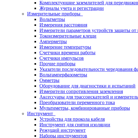
Комплектующие заземлителей для передвижн
Журналы учета и регистрации
Измерительные приборы
Вольтметры
Измерения расстояния
Измерители параметров устройств защиты о
Токоизмерительные клещи
Амперметры
Измерение температуры
Счетчики времени работы
Счетчики импульсов
Прочие приборы
Указатели последовательности чередования ф
Вольтамперфазометры
Омметры
Оборудование для диагностики и испытаний
Измерители сопротивления заземления
Аксессуары для трассоискателей и измерител
Преобразователи переменного тока
Мультиметры, комбинированные приборы
Инструмент
Устройства для прокола кабеля
Инструмент для снятия изоляции
Режущий инструмент
Наборы инструментов