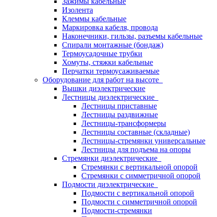
Зажимы кабельные
Изолента
Клеммы кабельные
Маркировка кабеля, провода
Наконечники, гильзы, разъемы кабельные
Спирали монтажные (бондаж)
Термоусадочные трубки
Хомуты, стяжки кабельные
Перчатки термоусаживаемые
Оборудование для работ на высоте
Вышки диэлектрические
Лестницы диэлектрические
Лестницы приставные
Лестницы раздвижные
Лестницы-трансформеры
Лестницы составные (складные)
Лестницы-стремянки универсальные
Лестницы для подъема на опоры
Стремянки диэлектрические
Стремянки с вертикальной опорой
Стремянки с симметричной опорой
Подмости диэлектрические
Подмости с вертикальной опорой
Подмости с симметричной опорой
Подмости-стремянки