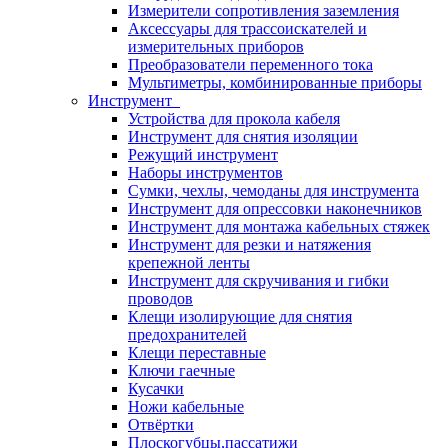
Измерители сопротивления заземления
Аксессуары для трассоискателей и
измерительных приборов
Преобразователи переменного тока
Мультиметры, комбинированные приборы
Инструмент
Устройства для прокола кабеля
Инструмент для снятия изоляции
Режущий инструмент
Наборы инструментов
Сумки, чехлы, чемоданы для инструмента
Инструмент для опрессовки наконечников
Инструмент для монтажа кабельных стяжек
Инструмент для резки и натяжения
крепежной ленты
Инструмент для скручивания и гибки
проводов
Клещи изолирующие для снятия
предохранителей
Клещи переставные
Ключи гаечные
Кусачки
Ножи кабельные
Отвёртки
Плоскогубцы,пассатижи