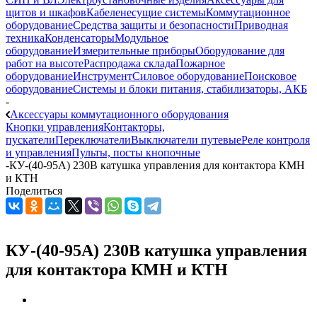
щитов и шкафов
Кабеленесущие системы
Коммутационное
оборудование
Средства защиты и безопасности
Приводная
техника
Конденсаторы
Модульное
оборудование
Измерительные приборы
Оборудование для
работ на высоте
Распродажа склада
Пожарное
оборудование
Инструмент
Силовое оборудование
Поисковое
оборудование
Системы и блоки питания, стабилизаторы, АКБ
-
Аксессуары коммутационного оборудования
Кнопки управления
Контакторы,
пускатели
Переключатели
Выключатели путевые
Реле контроля
и управления
Пульты, посты кнопочные
-
КУ-(40-95А) 230В катушка управления для контактора КМН
и КТН
Поделиться
КУ-(40-95А) 230В катушка управления
для контактора КМН и КТН