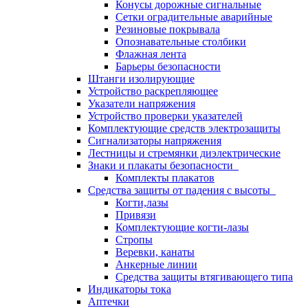
Конусы дорожные сигнальные
Сетки оградительные аварийные
Резиновые покрывала
Опознавательные столбики
Флажная лента
Барьеры безопасности
Штанги изолирующие
Устройство раскрепляющее
Указатели напряжения
Устройство проверки указателей
Комплектующие средств электрозащиты
Сигнализаторы напряжения
Лестницы и стремянки диэлектрические
Знаки и плакаты безопасности
Комплекты плакатов
Средства защиты от падения с высоты
Когти,лазы
Привязи
Комплектующие когти-лазы
Стропы
Веревки, канаты
Анкерные линии
Средства защиты втягивающего типа
Индикаторы тока
Аптечки