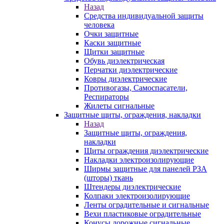
Назад
Средства индивидуальной защиты
человека
Очки защитные
Каски защитные
Щитки защитные
Обувь диэлектрическая
Перчатки диэлектрические
Ковры диэлектрические
Противогазы, Самоспасатели,
Респираторы
Жилеты сигнальные
Защитные щиты, ограждения, накладки
Назад
Защитные щиты, ограждения,
накладки
Щиты ограждения диэлектрические
Накладки электроизолирующие
Ширмы защитные для панелей РЗА
(шторы) ткань
Штендеры диэлектрические
Колпаки электроизолирующие
Ленты оградительные и сигнальные
Вехи пластиковые оградительные
Конусы дорожные сигнальные