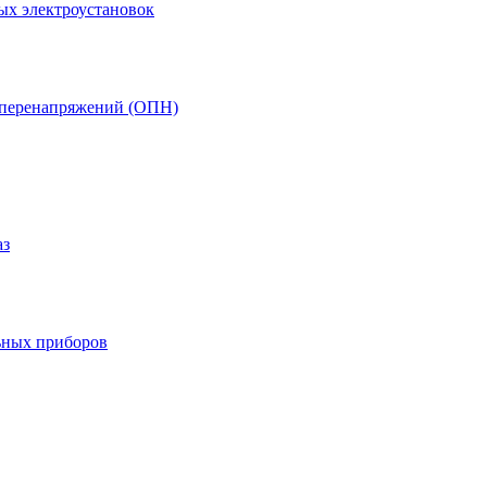
ых электроустановок
т перенапряжений (ОПН)
аз
ьных приборов