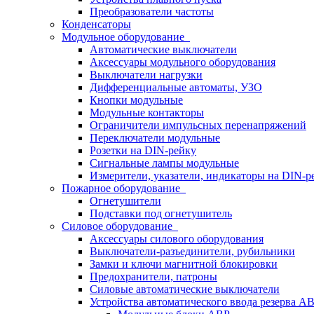
Преобразователи частоты
Конденсаторы
Модульное оборудование
Автоматические выключатели
Аксессуары модульного оборудования
Выключатели нагрузки
Дифференциальные автоматы, УЗО
Кнопки модульные
Модульные контакторы
Ограничители импульсных перенапряжений
Переключатели модульные
Розетки на DIN-рейку
Сигнальные лампы модульные
Измерители, указатели, индикаторы на DIN-р
Пожарное оборудование
Огнетушители
Подставки под огнетушитель
Силовое оборудование
Аксессуары силового оборудования
Выключатели-разъединители, рубильники
Замки и ключи магнитной блокировки
Предохранители, патроны
Силовые автоматические выключатели
Устройства автоматического ввода резерва 