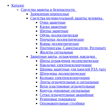
Каталог
Средства защиты и безопасности
Заземления переносные
Средства индивидуальной защиты человека
Очки защитные
Каски защитные
Щитки защитные
Обувь диэлектрическая
Перчатки диэлектрические
Ковры диэлектрические
Противогазы, Самоспасатели, Респират
Жилеты сигнальные
Защитные щиты, ограждения, накладки
Щиты ограждения диэлектрические
Накладки электроизолирующие
Ширмы защитные для панелей РЗА (што
Штендеры диэлектрические
Колпаки электроизолирующие
Ленты оградительные и сигнальные
Вехи пластиковые оградительные
Конусы дорожные сигнальные
Сетки оградительные аварийные
Резиновые покрывала
Опознавательные столбики