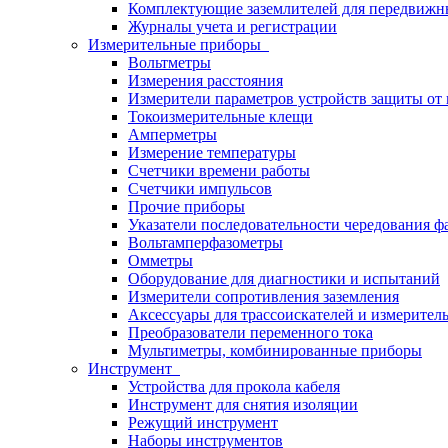
Комплектующие заземлителей для передвижн
Журналы учета и регистрации
Измерительные приборы
Вольтметры
Измерения расстояния
Измерители параметров устройств защиты о
Токоизмерительные клещи
Амперметры
Измерение температуры
Счетчики времени работы
Счетчики импульсов
Прочие приборы
Указатели последовательности чередования ф
Вольтамперфазометры
Омметры
Оборудование для диагностики и испытаний
Измерители сопротивления заземления
Аксессуары для трассоискателей и измерител
Преобразователи переменного тока
Мультиметры, комбинированные приборы
Инструмент
Устройства для прокола кабеля
Инструмент для снятия изоляции
Режущий инструмент
Наборы инструментов