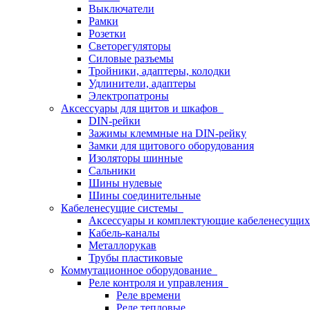
Выключатели
Рамки
Розетки
Светорегуляторы
Силовые разъемы
Тройники, адаптеры, колодки
Удлинители, адаптеры
Электропатроны
Аксессуары для щитов и шкафов
DIN-рейки
Зажимы клеммные на DIN-рейку
Замки для щитового оборудования
Изоляторы шинные
Сальники
Шины нулевые
Шины соединительные
Кабеленесущие системы
Аксессуары и комплектующие кабеленесущих
Кабель-каналы
Металлорукав
Трубы пластиковые
Коммутационное оборудование
Реле контроля и управления
Реле времени
Реле тепловые