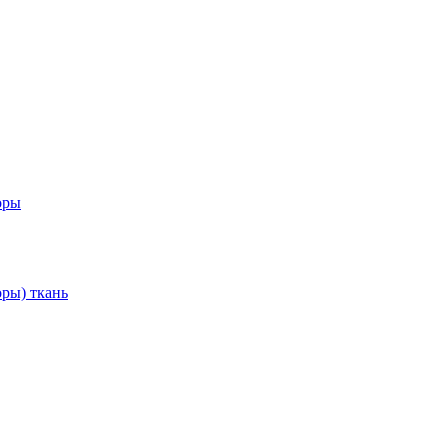
оры
ры) ткань