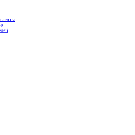
й ленты
ов
елей