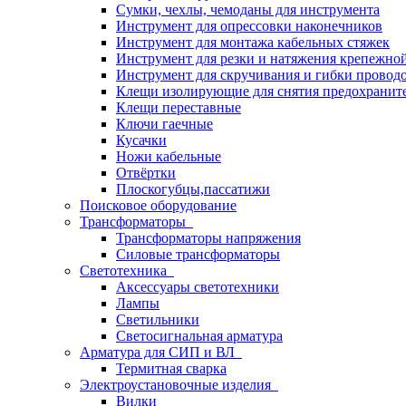
Сумки, чехлы, чемоданы для инструмента
Инструмент для опрессовки наконечников
Инструмент для монтажа кабельных стяжек
Инструмент для резки и натяжения крепежно
Инструмент для скручивания и гибки провод
Клещи изолирующие для снятия предохранит
Клещи переставные
Ключи гаечные
Кусачки
Ножи кабельные
Отвёртки
Плоскогубцы,пассатижи
Поисковое оборудование
Трансформаторы
Трансформаторы напряжения
Силовые трансформаторы
Светотехника
Аксессуары светотехники
Лампы
Светильники
Светосигнальная арматура
Арматура для СИП и ВЛ
Термитная сварка
Электроустановочные изделия
Вилки