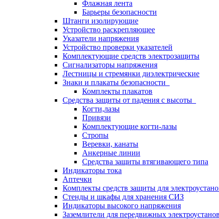
Флажная лента
Барьеры безопасности
Штанги изолирующие
Устройство раскрепляющее
Указатели напряжения
Устройство проверки указателей
Комплектующие средств электрозащиты
Сигнализаторы напряжения
Лестницы и стремянки диэлектрические
Знаки и плакаты безопасности
Комплекты плакатов
Средства защиты от падения с высоты
Когти,лазы
Привязи
Комплектующие когти-лазы
Стропы
Веревки, канаты
Анкерные линии
Средства защиты втягивающего типа
Индикаторы тока
Аптечки
Комплекты средств защиты для электроустан
Стенды и шкафы для хранения СИЗ
Индикаторы высокого напряжения
Заземлители для передвижных электроустано