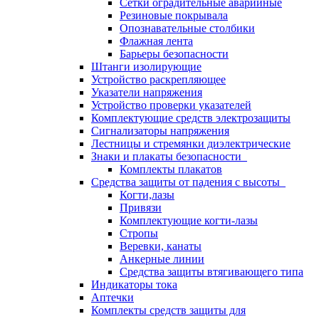
Сетки оградительные аварийные
Резиновые покрывала
Опознавательные столбики
Флажная лента
Барьеры безопасности
Штанги изолирующие
Устройство раскрепляющее
Указатели напряжения
Устройство проверки указателей
Комплектующие средств электрозащиты
Сигнализаторы напряжения
Лестницы и стремянки диэлектрические
Знаки и плакаты безопасности
Комплекты плакатов
Средства защиты от падения с высоты
Когти,лазы
Привязи
Комплектующие когти-лазы
Стропы
Веревки, канаты
Анкерные линии
Средства защиты втягивающего типа
Индикаторы тока
Аптечки
Комплекты средств защиты для