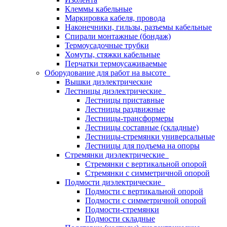
Клеммы кабельные
Маркировка кабеля, провода
Наконечники, гильзы, разъемы кабельные
Спирали монтажные (бондаж)
Термоусадочные трубки
Хомуты, стяжки кабельные
Перчатки термоусаживаемые
Оборудование для работ на высоте
Вышки диэлектрические
Лестницы диэлектрические
Лестницы приставные
Лестницы раздвижные
Лестницы-трансформеры
Лестницы составные (складные)
Лестницы-стремянки универсальные
Лестницы для подъема на опоры
Стремянки диэлектрические
Стремянки с вертикальной опорой
Стремянки с симметричной опорой
Подмости диэлектрические
Подмости с вертикальной опорой
Подмости с симметричной опорой
Подмости-стремянки
Подмости складные