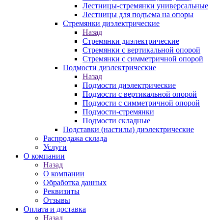
Лестницы-стремянки универсальные
Лестницы для подъема на опоры
Стремянки диэлектрические
Назад
Стремянки диэлектрические
Стремянки с вертикальной опорой
Стремянки с симметричной опорой
Подмости диэлектрические
Назад
Подмости диэлектрические
Подмости с вертикальной опорой
Подмости с симметричной опорой
Подмости-стремянки
Подмости складные
Подставки (настилы) диэлектрические
Распродажа склада
Услуги
О компании
Назад
О компании
Обработка данных
Реквизиты
Отзывы
Оплата и доставка
Назад