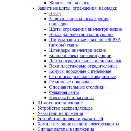
Жилеты сигнальные
Защитные щиты, ограждения, накладки
Назад
Защитные щиты, ограждения,
накладки
Щиты ограждения диэлектрические
Накладки электроизолирующие
Ширмы защитные для панелей РЗА
(шторы) ткань
Штендеры диэлектрические
Колпаки электроизолирующие
Ленты оградительные и сигнальные
Вехи пластиковые оградительные
Конусы дорожные сигнальные
Сетки оградительные аварийные
Резиновые покрывала
Опознавательные столбики
Флажная лента
Барьеры безопасности
Штанги изолирующие
Устройство раскрепляющее
Указатели напряжения
Устройство проверки указателей
Комплектующие средств электрозащиты
Сигнализаторы напряжения