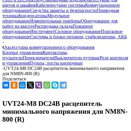
щитов и шкафов
Кабеленесущие системы
Коммутационное
оборудование
Средства защиты и безопасности
Приводная
техника
Конденсаторы
Модульное
оборудование
Измерительные приборы
Оборудование для
работ на высоте
Распродажа склада
Пожарное
оборудование
Инструмент
Силовое оборудование
Поисковое
оборудование
Системы и блоки питания, стабилизаторы, АКБ
-
Аксессуары коммутационного оборудования
Кнопки управления
Контакторы,
пускатели
Переключатели
Выключатели путевые
Реле контроля
и управления
Пульты, посты кнопочные
-
UVT24-M8 DC24В расцепитель минимального напряжения
для NM8N-800 (R)
Поделиться
UVT24-M8 DC24В расцепитель
минимального напряжения для NM8N-
800 (R)