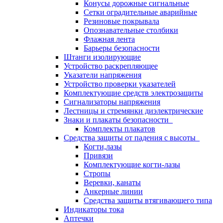
Конусы дорожные сигнальные
Сетки оградительные аварийные
Резиновые покрывала
Опознавательные столбики
Флажная лента
Барьеры безопасности
Штанги изолирующие
Устройство раскрепляющее
Указатели напряжения
Устройство проверки указателей
Комплектующие средств электрозащиты
Сигнализаторы напряжения
Лестницы и стремянки диэлектрические
Знаки и плакаты безопасности
Комплекты плакатов
Средства защиты от падения с высоты
Когти,лазы
Привязи
Комплектующие когти-лазы
Стропы
Веревки, канаты
Анкерные линии
Средства защиты втягивающего типа
Индикаторы тока
Аптечки