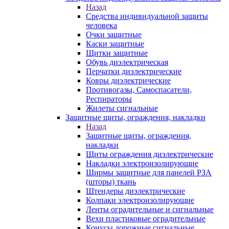
Назад
Средства индивидуальной защиты
человека
Очки защитные
Каски защитные
Щитки защитные
Обувь диэлектрическая
Перчатки диэлектрические
Ковры диэлектрические
Противогазы, Самоспасатели,
Респираторы
Жилеты сигнальные
Защитные щиты, ограждения, накладки
Назад
Защитные щиты, ограждения,
накладки
Щиты ограждения диэлектрические
Накладки электроизолирующие
Ширмы защитные для панелей РЗА
(шторы) ткань
Штендеры диэлектрические
Колпаки электроизолирующие
Ленты оградительные и сигнальные
Вехи пластиковые оградительные
Конусы дорожные сигнальные