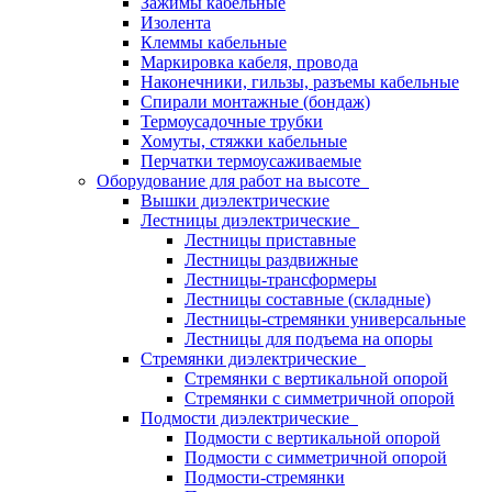
Зажимы кабельные
Изолента
Клеммы кабельные
Маркировка кабеля, провода
Наконечники, гильзы, разъемы кабельные
Спирали монтажные (бондаж)
Термоусадочные трубки
Хомуты, стяжки кабельные
Перчатки термоусаживаемые
Оборудование для работ на высоте
Вышки диэлектрические
Лестницы диэлектрические
Лестницы приставные
Лестницы раздвижные
Лестницы-трансформеры
Лестницы составные (складные)
Лестницы-стремянки универсальные
Лестницы для подъема на опоры
Стремянки диэлектрические
Стремянки с вертикальной опорой
Стремянки с симметричной опорой
Подмости диэлектрические
Подмости с вертикальной опорой
Подмости с симметричной опорой
Подмости-стремянки