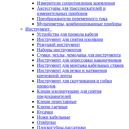
Измерители сопротивления заземления
Аксессуары для трассоискателей и
измерительных приборов
Преобразователи переменного тока
Мультиметры, комбинированные приборы
Инструмент
Устройства для прокола кабеля
Инструмент для снятия изоляции
Режущий инструмент
Наборы инструментов
Сумки, чехлы, чемоданы для инструмента
Инструмент для опрессовки наконечников
Инструмент для монтажа кабельных стяжек
Инструмент для резки и натяжения
крепежной ленты
Инструмент для скручивания и гибки
проводов
Клещи изолирующие для снятия
предохранителей
Клещи переставные
Ключи гаечные
Кусачки
Ножи кабельные
Отвёртки
Плоскогубцы,пассатижи