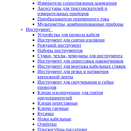
Измерители сопротивления заземления
Аксессуары для трассоискателей и
измерительных приборов
Преобразователи переменного тока
Мультиметры, комбинированные приборы
Инструмент
Устройства для прокола кабеля
Инструмент для снятия изоляции
Режущий инструмент
Наборы инструментов
Сумки, чехлы, чемоданы для инструмента
Инструмент для опрессовки наконечников
Инструмент для монтажа кабельных стяжек
Инструмент для резки и натяжения
крепежной ленты
Инструмент для скручивания и гибки
проводов
Клещи изолирующие для снятия
предохранителей
Клещи переставные
Ключи гаечные
Кусачки
Ножи кабельные
Отвёртки
Плоскогубцы,пассатижи