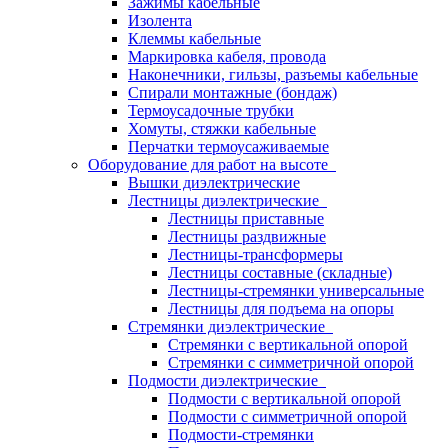
Зажимы кабельные
Изолента
Клеммы кабельные
Маркировка кабеля, провода
Наконечники, гильзы, разъемы кабельные
Спирали монтажные (бондаж)
Термоусадочные трубки
Хомуты, стяжки кабельные
Перчатки термоусаживаемые
Оборудование для работ на высоте
Вышки диэлектрические
Лестницы диэлектрические
Лестницы приставные
Лестницы раздвижные
Лестницы-трансформеры
Лестницы составные (складные)
Лестницы-стремянки универсальные
Лестницы для подъема на опоры
Стремянки диэлектрические
Стремянки с вертикальной опорой
Стремянки с симметричной опорой
Подмости диэлектрические
Подмости с вертикальной опорой
Подмости с симметричной опорой
Подмости-стремянки