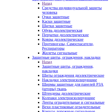
Назад
Средства индивидуальной защиты
человека
Очки защитные
Каски защитные
Щитки защитные
Обувь диэлектрическая
Перчатки диэлектрические
Ковры диэлектрические
Противогазы, Самоспасатели,
Респираторы
Жилеты сигнальные
Защитные щиты, ограждения, накладки
Назад
Защитные щиты, ограждения,
накладки
Щиты ограждения диэлектрические
Накладки электроизолирующие
Ширмы защитные для панелей РЗА
(шторы) ткань
Штендеры диэлектрические
Колпаки электроизолирующие
Ленты оградительные и сигнальные
Вехи пластиковые оградительные
Конусы дорожные сигнальные