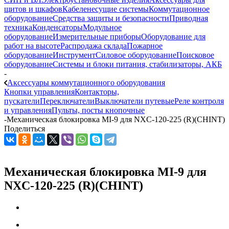
щитов и шкафов
Кабеленесущие системы
Коммутационное
оборудование
Средства защиты и безопасности
Приводная
техника
Конденсаторы
Модульное
оборудование
Измерительные приборы
Оборудование для
работ на высоте
Распродажа склада
Пожарное
оборудование
Инструмент
Силовое оборудование
Поисковое
оборудование
Системы и блоки питания, стабилизаторы, АКБ
-
Аксессуары коммутационного оборудования
Кнопки управления
Контакторы,
пускатели
Переключатели
Выключатели путевые
Реле контроля
и управления
Пульты, посты кнопочные
-
Механическая блокировка MI-9 для NXC-120-225 (R)(CHINT)
Поделиться
Механическая блокировка MI-9 для
NXC-120-225 (R)(CHINT)