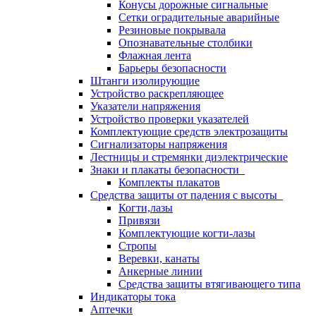
Конусы дорожные сигнальные
Сетки оградительные аварийные
Резиновые покрывала
Опознавательные столбики
Флажная лента
Барьеры безопасности
Штанги изолирующие
Устройство раскрепляющее
Указатели напряжения
Устройство проверки указателей
Комплектующие средств электрозащиты
Сигнализаторы напряжения
Лестницы и стремянки диэлектрические
Знаки и плакаты безопасности
Комплекты плакатов
Средства защиты от падения с высоты
Когти,лазы
Привязи
Комплектующие когти-лазы
Стропы
Веревки, канаты
Анкерные линии
Средства защиты втягивающего типа
Индикаторы тока
Аптечки