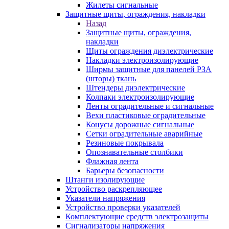
Жилеты сигнальные
Защитные щиты, ограждения, накладки
Назад
Защитные щиты, ограждения,
накладки
Щиты ограждения диэлектрические
Накладки электроизолирующие
Ширмы защитные для панелей РЗА
(шторы) ткань
Штендеры диэлектрические
Колпаки электроизолирующие
Ленты оградительные и сигнальные
Вехи пластиковые оградительные
Конусы дорожные сигнальные
Сетки оградительные аварийные
Резиновые покрывала
Опознавательные столбики
Флажная лента
Барьеры безопасности
Штанги изолирующие
Устройство раскрепляющее
Указатели напряжения
Устройство проверки указателей
Комплектующие средств электрозащиты
Сигнализаторы напряжения