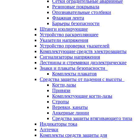
Сетки оградительные аварийные
Резиновые покрывала
Опознавательные столбики
Флажная лента
Барьеры безопасности
Штанги изолирующие
Устройство раскрепляющее
Указатели напряжения
Устройство проверки указателей
Комплектующие средств электрозащиты
Сигнализаторы напряжения
Лестницы и стремянки диэлектрические
Знаки и плакаты безопасности
Комплекты плакатов
Средства защиты от падения с высоты
Когти,лазы
Привязи
Комплектующие когти-лазы
Стропы
Веревки, канаты
Анкерные линии
Средства защиты втягивающего типа
Индикаторы тока
Аптечки
Комплекты средств защиты для