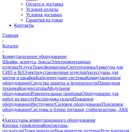
Оплата и доставка
Условия оплаты
Условия доставки
Гарантия на товар
Контакты
Главная
-
Каталог
-
Коммутационное оборудование
Шкафы, корпуса, боксы
Электромонтажные
изделия
Услуги
Трансформаторы
Светотехника
Арматура для
СИП и ВЛ
Электроустановочные изделия
Аксессуары для
щитов и шкафов
Кабеленесущие системы
Коммутационное
оборудование
Средства защиты и безопасности
Приводная
техника
Конденсаторы
Модульное
оборудование
Измерительные приборы
Оборудование для
работ на высоте
Распродажа склада
Пожарное
оборудование
Инструмент
Силовое оборудование
Поисковое
оборудование
Системы и блоки питания, стабилизаторы, АКБ
-
Аксессуары коммутационного оборудования
Кнопки управления
Контакторы,
пускатели
Переключатели
Выключатели путевые
Реле контроля