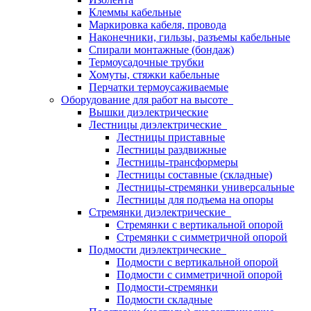
Клеммы кабельные
Маркировка кабеля, провода
Наконечники, гильзы, разъемы кабельные
Спирали монтажные (бондаж)
Термоусадочные трубки
Хомуты, стяжки кабельные
Перчатки термоусаживаемые
Оборудование для работ на высоте
Вышки диэлектрические
Лестницы диэлектрические
Лестницы приставные
Лестницы раздвижные
Лестницы-трансформеры
Лестницы составные (складные)
Лестницы-стремянки универсальные
Лестницы для подъема на опоры
Стремянки диэлектрические
Стремянки с вертикальной опорой
Стремянки с симметричной опорой
Подмости диэлектрические
Подмости с вертикальной опорой
Подмости с симметричной опорой
Подмости-стремянки
Подмости складные