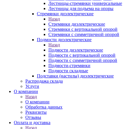
Лестницы-стремянки универсальные
Лестницы для подъема на опоры
Стремянки диэлектрические
Назад
Стремянки диэлектрические
Стремянки с вертикальной опорой
Стремянки с симметричной опорой
Подмости диэлектрические
Назад
Подмости диэлектрические
Подмости с вертикальной опорой
Подмости с симметричной опорой
Подмости-стремянки
Подмости складные
Подставки (настилы) диэлектрические
Распродажа склада
Услуги
О компании
Назад
О компании
Обработка данных
Реквизиты
Отзывы
Оплата и доставка
Назад