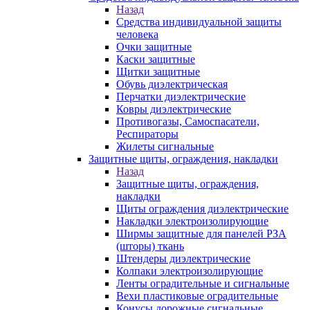
Назад
Средства индивидуальной защиты
человека
Очки защитные
Каски защитные
Щитки защитные
Обувь диэлектрическая
Перчатки диэлектрические
Ковры диэлектрические
Противогазы, Самоспасатели,
Респираторы
Жилеты сигнальные
Защитные щиты, ограждения, накладки
Назад
Защитные щиты, ограждения,
накладки
Щиты ограждения диэлектрические
Накладки электроизолирующие
Ширмы защитные для панелей РЗА
(шторы) ткань
Штендеры диэлектрические
Колпаки электроизолирующие
Ленты оградительные и сигнальные
Вехи пластиковые оградительные
Конусы дорожные сигнальные