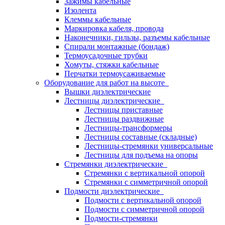
Зажимы кабельные
Изолента
Клеммы кабельные
Маркировка кабеля, провода
Наконечники, гильзы, разъемы кабельные
Спирали монтажные (бондаж)
Термоусадочные трубки
Хомуты, стяжки кабельные
Перчатки термоусаживаемые
Оборудование для работ на высоте
Вышки диэлектрические
Лестницы диэлектрические
Лестницы приставные
Лестницы раздвижные
Лестницы-трансформеры
Лестницы составные (складные)
Лестницы-стремянки универсальные
Лестницы для подъема на опоры
Стремянки диэлектрические
Стремянки с вертикальной опорой
Стремянки с симметричной опорой
Подмости диэлектрические
Подмости с вертикальной опорой
Подмости с симметричной опорой
Подмости-стремянки