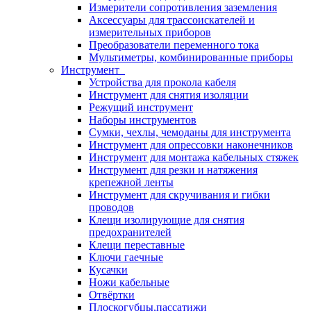
Измерители сопротивления заземления
Аксессуары для трассоискателей и
измерительных приборов
Преобразователи переменного тока
Мультиметры, комбинированные приборы
Инструмент
Устройства для прокола кабеля
Инструмент для снятия изоляции
Режущий инструмент
Наборы инструментов
Сумки, чехлы, чемоданы для инструмента
Инструмент для опрессовки наконечников
Инструмент для монтажа кабельных стяжек
Инструмент для резки и натяжения
крепежной ленты
Инструмент для скручивания и гибки
проводов
Клещи изолирующие для снятия
предохранителей
Клещи переставные
Ключи гаечные
Кусачки
Ножи кабельные
Отвёртки
Плоскогубцы,пассатижи