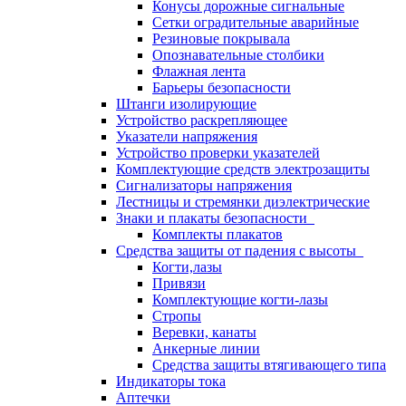
Конусы дорожные сигнальные
Сетки оградительные аварийные
Резиновые покрывала
Опознавательные столбики
Флажная лента
Барьеры безопасности
Штанги изолирующие
Устройство раскрепляющее
Указатели напряжения
Устройство проверки указателей
Комплектующие средств электрозащиты
Сигнализаторы напряжения
Лестницы и стремянки диэлектрические
Знаки и плакаты безопасности
Комплекты плакатов
Средства защиты от падения с высоты
Когти,лазы
Привязи
Комплектующие когти-лазы
Стропы
Веревки, канаты
Анкерные линии
Средства защиты втягивающего типа
Индикаторы тока
Аптечки