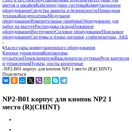
щитов и шкафов
Кабеленесущие системы
Коммутационное
оборудование
Средства защиты и безопасности
Приводная
техника
Конденсаторы
Модульное
оборудование
Измерительные приборы
Оборудование для
работ на высоте
Распродажа склада
Пожарное
оборудование
Инструмент
Силовое оборудование
Поисковое
оборудование
Системы и блоки питания, стабилизаторы, АКБ
-
Аксессуары коммутационного оборудования
Кнопки управления
Контакторы,
пускатели
Переключатели
Выключатели путевые
Реле контроля
и управления
Пульты, посты кнопочные
-
NP2-B01 корпус для кнопок NP2 1 место (R)(CHINT)
Поделиться
NP2-B01 корпус для кнопок NP2 1
место (R)(CHINT)