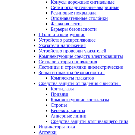
Конусы дорожные сигнальные
Сетки оградительные аварийные
Резиновые покрывала
Опознавательные столбики
Флажная лента
Барьеры безопасности
Штанги изолирующие
Устройство раскрепляющее
Указатели напряжения
Устройство проверки указателей
Комплектующие средств электрозащиты
Сигнализаторы напряжения
Лестницы и стремянки диэлектрические
Знаки и плакаты безопасности
Комплекты плакатов
Средства защиты от падения с высоты
Когти,лазы
Привязи
Комплектующие когти-лазы
Стропы
Веревки, канаты
Анкерные линии
Средства защиты втягивающего типа
Индикаторы тока
Аптечки