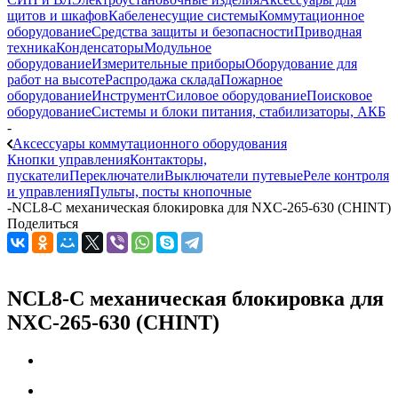
щитов и шкафов
Кабеленесущие системы
Коммутационное
оборудование
Средства защиты и безопасности
Приводная
техника
Конденсаторы
Модульное
оборудование
Измерительные приборы
Оборудование для
работ на высоте
Распродажа склада
Пожарное
оборудование
Инструмент
Силовое оборудование
Поисковое
оборудование
Системы и блоки питания, стабилизаторы, АКБ
-
Аксессуары коммутационного оборудования
Кнопки управления
Контакторы,
пускатели
Переключатели
Выключатели путевые
Реле контроля
и управления
Пульты, посты кнопочные
-
NCL8-C механическая блокировка для NXC-265-630 (CHINT)
Поделиться
NCL8-C механическая блокировка для
NXC-265-630 (CHINT)