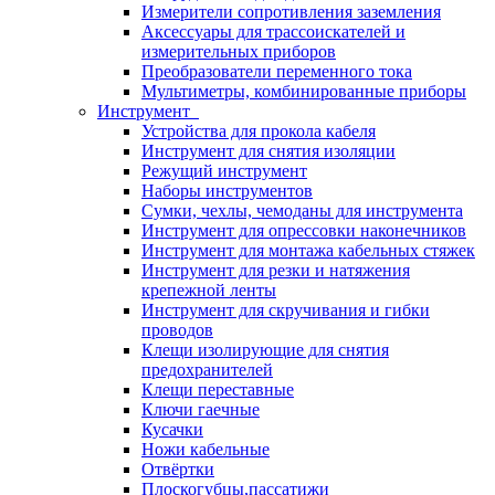
Измерители сопротивления заземления
Аксессуары для трассоискателей и
измерительных приборов
Преобразователи переменного тока
Мультиметры, комбинированные приборы
Инструмент
Устройства для прокола кабеля
Инструмент для снятия изоляции
Режущий инструмент
Наборы инструментов
Сумки, чехлы, чемоданы для инструмента
Инструмент для опрессовки наконечников
Инструмент для монтажа кабельных стяжек
Инструмент для резки и натяжения
крепежной ленты
Инструмент для скручивания и гибки
проводов
Клещи изолирующие для снятия
предохранителей
Клещи переставные
Ключи гаечные
Кусачки
Ножи кабельные
Отвёртки
Плоскогубцы,пассатижи