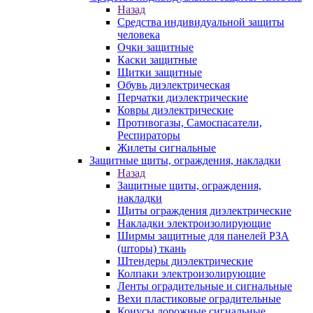
Назад
Средства индивидуальной защиты
человека
Очки защитные
Каски защитные
Щитки защитные
Обувь диэлектрическая
Перчатки диэлектрические
Ковры диэлектрические
Противогазы, Самоспасатели,
Респираторы
Жилеты сигнальные
Защитные щиты, ограждения, накладки
Назад
Защитные щиты, ограждения,
накладки
Щиты ограждения диэлектрические
Накладки электроизолирующие
Ширмы защитные для панелей РЗА
(шторы) ткань
Штендеры диэлектрические
Колпаки электроизолирующие
Ленты оградительные и сигнальные
Вехи пластиковые оградительные
Конусы дорожные сигнальные