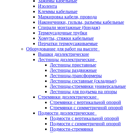
Зажимы кабельные
Изолента
Клеммы кабельные
Маркировка кабеля, провода
Наконечники, гильзы, разъемы кабельные
Спирали монтажные (бондаж)
Термоусадочные трубки
Хомуты, стяжки кабельные
Перчатки термоусаживаемые
Оборудование для работ на высоте
Вышки диэлектрические
Лестницы диэлектрические
Лестницы приставные
Лестницы раздвижные
Лестницы-трансформеры
Лестницы составные (складные)
Лестницы-стремянки универсальные
Лестницы для подъема на опоры
Стремянки диэлектрические
Стремянки с вертикальной опорой
Стремянки с симметричной опорой
Подмости диэлектрические
Подмости с вертикальной опорой
Подмости с симметричной опорой
Подмости-стремянки