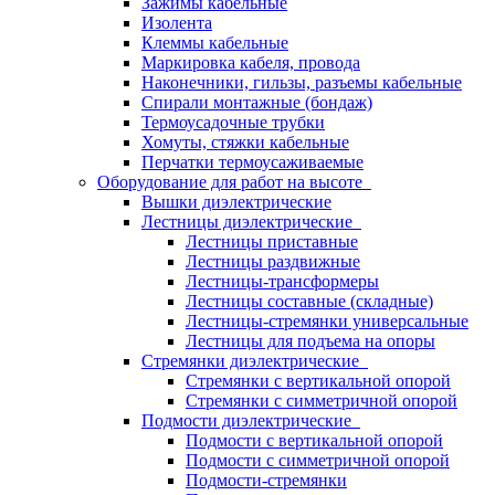
Зажимы кабельные
Изолента
Клеммы кабельные
Маркировка кабеля, провода
Наконечники, гильзы, разъемы кабельные
Спирали монтажные (бондаж)
Термоусадочные трубки
Хомуты, стяжки кабельные
Перчатки термоусаживаемые
Оборудование для работ на высоте
Вышки диэлектрические
Лестницы диэлектрические
Лестницы приставные
Лестницы раздвижные
Лестницы-трансформеры
Лестницы составные (складные)
Лестницы-стремянки универсальные
Лестницы для подъема на опоры
Стремянки диэлектрические
Стремянки с вертикальной опорой
Стремянки с симметричной опорой
Подмости диэлектрические
Подмости с вертикальной опорой
Подмости с симметричной опорой
Подмости-стремянки