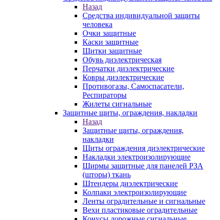
Назад
Средства индивидуальной защиты
человека
Очки защитные
Каски защитные
Щитки защитные
Обувь диэлектрическая
Перчатки диэлектрические
Ковры диэлектрические
Противогазы, Самоспасатели,
Респираторы
Жилеты сигнальные
Защитные щиты, ограждения, накладки
Назад
Защитные щиты, ограждения,
накладки
Щиты ограждения диэлектрические
Накладки электроизолирующие
Ширмы защитные для панелей РЗА
(шторы) ткань
Штендеры диэлектрические
Колпаки электроизолирующие
Ленты оградительные и сигнальные
Вехи пластиковые оградительные
Конусы дорожные сигнальные