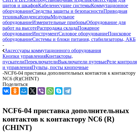
щитов и шкафов
Кабеленесущие системы
Коммутационное
оборудование
Средства защиты и безопасности
Приводная
техника
Конденсаторы
Модульное
оборудование
Измерительные приборы
Оборудование для
работ на высоте
Распродажа склада
Пожарное
оборудование
Инструмент
Силовое оборудование
Поисковое
оборудование
Системы и блоки питания, стабилизаторы, АКБ
-
Аксессуары коммутационного оборудования
Кнопки управления
Контакторы,
пускатели
Переключатели
Выключатели путевые
Реле контроля
и управления
Пульты, посты кнопочные
-
NCF6-04 приставка дополнительных контактов к контактору
NC6 (R)(CHINT)
Поделиться
NCF6-04 приставка дополнительных
контактов к контактору NC6 (R)
(CHINT)