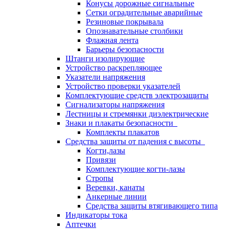
Конусы дорожные сигнальные
Сетки оградительные аварийные
Резиновые покрывала
Опознавательные столбики
Флажная лента
Барьеры безопасности
Штанги изолирующие
Устройство раскрепляющее
Указатели напряжения
Устройство проверки указателей
Комплектующие средств электрозащиты
Сигнализаторы напряжения
Лестницы и стремянки диэлектрические
Знаки и плакаты безопасности
Комплекты плакатов
Средства защиты от падения с высоты
Когти,лазы
Привязи
Комплектующие когти-лазы
Стропы
Веревки, канаты
Анкерные линии
Средства защиты втягивающего типа
Индикаторы тока
Аптечки