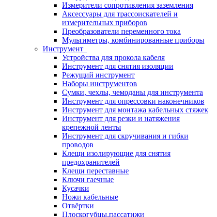
Измерители сопротивления заземления
Аксессуары для трассоискателей и
измерительных приборов
Преобразователи переменного тока
Мультиметры, комбинированные приборы
Инструмент
Устройства для прокола кабеля
Инструмент для снятия изоляции
Режущий инструмент
Наборы инструментов
Сумки, чехлы, чемоданы для инструмента
Инструмент для опрессовки наконечников
Инструмент для монтажа кабельных стяжек
Инструмент для резки и натяжения
крепежной ленты
Инструмент для скручивания и гибки
проводов
Клещи изолирующие для снятия
предохранителей
Клещи переставные
Ключи гаечные
Кусачки
Ножи кабельные
Отвёртки
Плоскогубцы,пассатижи