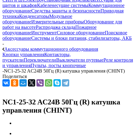
щитов и шкафов
Кабеленесущие системы
Коммутационное
оборудование
Средства защиты и безопасности
Приводная
техника
Конденсаторы
Модульное
оборудование
Измерительные приборы
Оборудование для
работ на высоте
Распродажа склада
Пожарное
оборудование
Инструмент
Силовое оборудование
Поисковое
оборудование
Системы и блоки питания, стабилизаторы, АКБ
-
Аксессуары коммутационного оборудования
Кнопки управления
Контакторы,
пускатели
Переключатели
Выключатели путевые
Реле контроля
и управления
Пульты, посты кнопочные
-
NC1-25-32 AC24В 50Гц (R) катушка управления (CHINT)
Поделиться
NC1-25-32 AC24В 50Гц (R) катушка
управления (CHINT)