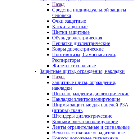
Назад
Средства индивидуальной защиты
человека
Очки защитные
Каски защитные
Щитки защитные
Обувь диэлектрическая
Перчатки диэлектрические
Ковры диэлектрические
Противогазы, Самоспасатели,
Респираторы
Жилеты сигнальные
Защитные щиты, ограждения, накладки
Назад
Защитные щиты, ограждения,
накладки
Щиты ограждения диэлектрические
Накладки электроизолирующие
Ширмы защитные для панелей РЗА
(шторы) ткань
Штендеры диэлектрические
Колпаки электроизолирующие
Ленты оградительные и сигнальные
Вехи пластиковые оградительные
Конусы дорожные сигнальные