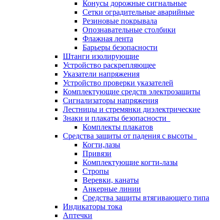
Конусы дорожные сигнальные
Сетки оградительные аварийные
Резиновые покрывала
Опознавательные столбики
Флажная лента
Барьеры безопасности
Штанги изолирующие
Устройство раскрепляющее
Указатели напряжения
Устройство проверки указателей
Комплектующие средств электрозащиты
Сигнализаторы напряжения
Лестницы и стремянки диэлектрические
Знаки и плакаты безопасности
Комплекты плакатов
Средства защиты от падения с высоты
Когти,лазы
Привязи
Комплектующие когти-лазы
Стропы
Веревки, канаты
Анкерные линии
Средства защиты втягивающего типа
Индикаторы тока
Аптечки