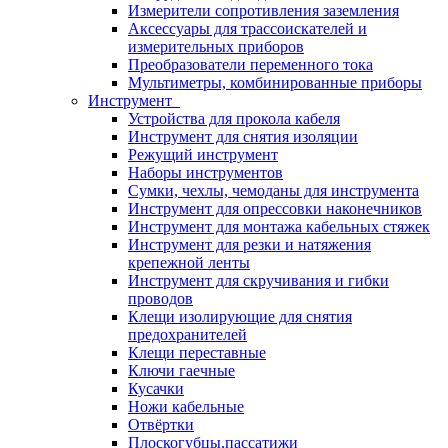
Измерители сопротивления заземления
Аксессуары для трассоискателей и
измерительных приборов
Преобразователи переменного тока
Мультиметры, комбинированные приборы
Инструмент
Устройства для прокола кабеля
Инструмент для снятия изоляции
Режущий инструмент
Наборы инструментов
Сумки, чехлы, чемоданы для инструмента
Инструмент для опрессовки наконечников
Инструмент для монтажа кабельных стяжек
Инструмент для резки и натяжения
крепежной ленты
Инструмент для скручивания и гибки
проводов
Клещи изолирующие для снятия
предохранителей
Клещи переставные
Ключи гаечные
Кусачки
Ножи кабельные
Отвёртки
Плоскогубцы,пассатижи