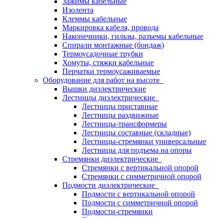
Зажимы кабельные
Изолента
Клеммы кабельные
Маркировка кабеля, провода
Наконечники, гильзы, разъемы кабельные
Спирали монтажные (бондаж)
Термоусадочные трубки
Хомуты, стяжки кабельные
Перчатки термоусаживаемые
Оборудование для работ на высоте
Вышки диэлектрические
Лестницы диэлектрические
Лестницы приставные
Лестницы раздвижные
Лестницы-трансформеры
Лестницы составные (складные)
Лестницы-стремянки универсальные
Лестницы для подъема на опоры
Стремянки диэлектрические
Стремянки с вертикальной опорой
Стремянки с симметричной опорой
Подмости диэлектрические
Подмости с вертикальной опорой
Подмости с симметричной опорой
Подмости-стремянки