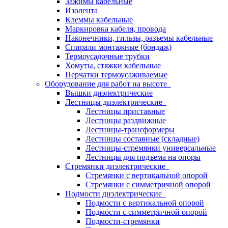
Зажимы кабельные
Изолента
Клеммы кабельные
Маркировка кабеля, провода
Наконечники, гильзы, разъемы кабельные
Спирали монтажные (бондаж)
Термоусадочные трубки
Хомуты, стяжки кабельные
Перчатки термоусаживаемые
Оборудование для работ на высоте
Вышки диэлектрические
Лестницы диэлектрические
Лестницы приставные
Лестницы раздвижные
Лестницы-трансформеры
Лестницы составные (складные)
Лестницы-стремянки универсальные
Лестницы для подъема на опоры
Стремянки диэлектрические
Стремянки с вертикальной опорой
Стремянки с симметричной опорой
Подмости диэлектрические
Подмости с вертикальной опорой
Подмости с симметричной опорой
Подмости-стремянки