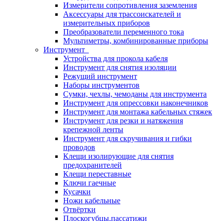
Измерители сопротивления заземления
Аксессуары для трассоискателей и
измерительных приборов
Преобразователи переменного тока
Мультиметры, комбинированные приборы
Инструмент
Устройства для прокола кабеля
Инструмент для снятия изоляции
Режущий инструмент
Наборы инструментов
Сумки, чехлы, чемоданы для инструмента
Инструмент для опрессовки наконечников
Инструмент для монтажа кабельных стяжек
Инструмент для резки и натяжения
крепежной ленты
Инструмент для скручивания и гибки
проводов
Клещи изолирующие для снятия
предохранителей
Клещи переставные
Ключи гаечные
Кусачки
Ножи кабельные
Отвёртки
Плоскогубцы,пассатижи