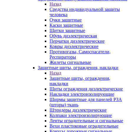
Назад
Средства индивидуальной защиты
человека
Очки защитные
Каски защитные
Щитки защитные
Обувь диэлектрическая
Перчатки диэлектрические
Ковры диэлектрические
Противогазы, Самоспасатели,
Респираторы
Жилеты сигнальные
Защитные щиты, ограждения, накладки
Назад
Защитные щиты, ограждения,
накладки
Щиты ограждения диэлектрические
Накладки электроизолирующие
Ширмы защитные для панелей РЗА
(шторы) ткань
Штендеры диэлектрические
Колпаки электроизолирующие
Ленты оградительные и сигнальные
Вехи пластиковые оградительные
Конусы дорожные сигнальные