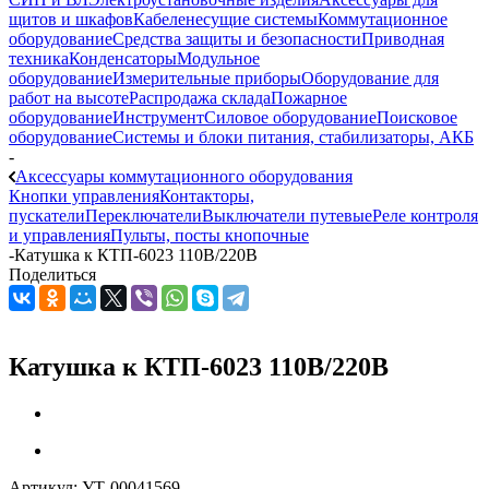
щитов и шкафов
Кабеленесущие системы
Коммутационное
оборудование
Средства защиты и безопасности
Приводная
техника
Конденсаторы
Модульное
оборудование
Измерительные приборы
Оборудование для
работ на высоте
Распродажа склада
Пожарное
оборудование
Инструмент
Силовое оборудование
Поисковое
оборудование
Системы и блоки питания, стабилизаторы, АКБ
-
Аксессуары коммутационного оборудования
Кнопки управления
Контакторы,
пускатели
Переключатели
Выключатели путевые
Реле контроля
и управления
Пульты, посты кнопочные
-
Катушка к КТП-6023 110В/220В
Поделиться
Катушка к КТП-6023 110В/220В
Артикул:
УТ-00041569