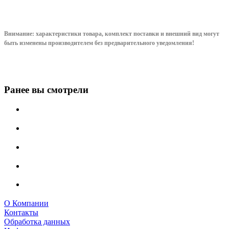
Внимание: характеристики товара, комплект поставки и внешний вид могут
быть изменены производителем без предварительного уведом
ления!
Ранее вы смотрели
О Компании
Контакты
Обработка данных