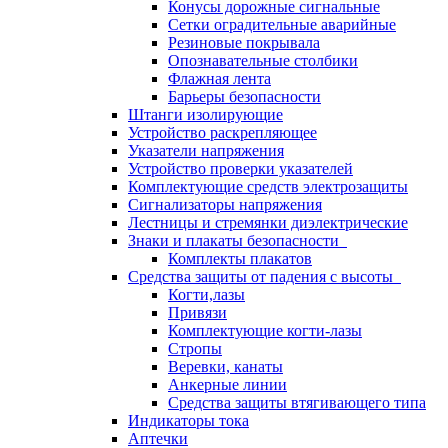
Конусы дорожные сигнальные
Сетки оградительные аварийные
Резиновые покрывала
Опознавательные столбики
Флажная лента
Барьеры безопасности
Штанги изолирующие
Устройство раскрепляющее
Указатели напряжения
Устройство проверки указателей
Комплектующие средств электрозащиты
Сигнализаторы напряжения
Лестницы и стремянки диэлектрические
Знаки и плакаты безопасности
Комплекты плакатов
Средства защиты от падения с высоты
Когти,лазы
Привязи
Комплектующие когти-лазы
Стропы
Веревки, канаты
Анкерные линии
Средства защиты втягивающего типа
Индикаторы тока
Аптечки