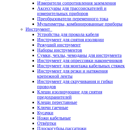
Измерители сопротивления заземления
Аксессуары для трассоискателей и
измерительных приборов
Преобразователи переменного тока
Мультиметры, комбинированные приборы
Инструмент
Устройства для прокола кабеля
Инструмент для снятия изоляции
Режущий инструмент
Наборы инструментов
Сумки, чехлы, чемоданы для инструмента
Инструмент для опрессовки наконечников
Инструмент для монтажа кабельных стяжек
Инструмент для резки и натяжения
крепежной ленты
Инструмент для скручивания и гибки
проводов
Клещи изолирующие для снятия
предохранителей
Клещи переставные
Ключи гаечные
Кусачки
Ножи кабельные
Отвёртки
Плоскогубцы,пассатижи