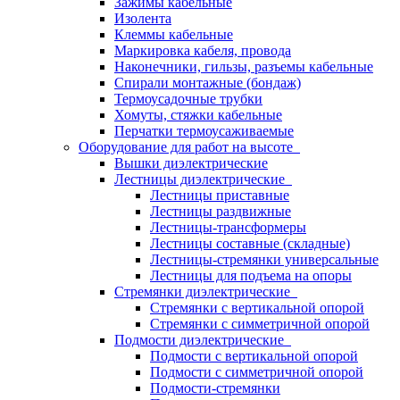
Зажимы кабельные
Изолента
Клеммы кабельные
Маркировка кабеля, провода
Наконечники, гильзы, разъемы кабельные
Спирали монтажные (бондаж)
Термоусадочные трубки
Хомуты, стяжки кабельные
Перчатки термоусаживаемые
Оборудование для работ на высоте
Вышки диэлектрические
Лестницы диэлектрические
Лестницы приставные
Лестницы раздвижные
Лестницы-трансформеры
Лестницы составные (складные)
Лестницы-стремянки универсальные
Лестницы для подъема на опоры
Стремянки диэлектрические
Стремянки с вертикальной опорой
Стремянки с симметричной опорой
Подмости диэлектрические
Подмости с вертикальной опорой
Подмости с симметричной опорой
Подмости-стремянки