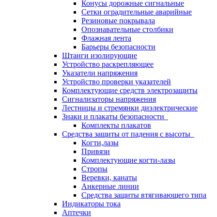
Конусы дорожные сигнальные
Сетки оградительные аварийные
Резиновые покрывала
Опознавательные столбики
Флажная лента
Барьеры безопасности
Штанги изолирующие
Устройство раскрепляющее
Указатели напряжения
Устройство проверки указателей
Комплектующие средств электрозащиты
Сигнализаторы напряжения
Лестницы и стремянки диэлектрические
Знаки и плакаты безопасности
Комплекты плакатов
Средства защиты от падения с высоты
Когти,лазы
Привязи
Комплектующие когти-лазы
Стропы
Веревки, канаты
Анкерные линии
Средства защиты втягивающего типа
Индикаторы тока
Аптечки