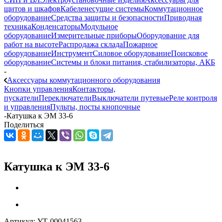
щитов и шкафов
Кабеленесущие системы
Коммутационное
оборудование
Средства защиты и безопасности
Приводная
техника
Конденсаторы
Модульное
оборудование
Измерительные приборы
Оборудование для
работ на высоте
Распродажа склада
Пожарное
оборудование
Инструмент
Силовое оборудование
Поисковое
оборудование
Системы и блоки питания, стабилизаторы, АКБ
-
Аксессуары коммутационного оборудования
Кнопки управления
Контакторы,
пускатели
Переключатели
Выключатели путевые
Реле контроля
и управления
Пульты, посты кнопочные
-
Катушка к ЭМ 33-6
Поделиться
Катушка к ЭМ 33-6
Артикул:
УТ-00041563