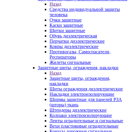
Назад
Средства индивидуальной защиты
человека
Очки защитные
Каски защитные
Щитки защитные
Обувь диэлектрическая
Перчатки диэлектрические
Ковры диэлектрические
Противогазы, Самоспасатели,
Респираторы
Жилеты сигнальные
Защитные щиты, ограждения, накладки
Назад
Защитные щиты, ограждения,
накладки
Щиты ограждения диэлектрические
Накладки электроизолирующие
Ширмы защитные для панелей РЗА
(шторы) ткань
Штендеры диэлектрические
Колпаки электроизолирующие
Ленты оградительные и сигнальные
Вехи пластиковые оградительные
Конусы дорожные сигнальные