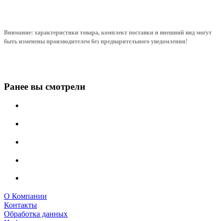
Внимание: характеристики товара, комплект поставки и внешний вид могут
быть изменены производителем без предварительного уведом
ления!
Ранее вы смотрели
О Компании
Контакты
Обработка данных