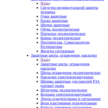
Назад
Средства индивидуальной защиты
человека
Очки защитные
Каски защитные
Щитки защитные
Обувь диэлектрическая
Перчатки диэлектрические
Ковры диэлектрические
Противогазы, Самоспасатели,
Респираторы
Жилеты сигнальные
Защитные щиты, ограждения, накладки
Назад
Защитные щиты, ограждения,
накладки
Щиты ограждения диэлектрические
Накладки электроизолирующие
Ширмы защитные для панелей РЗА
(шторы) ткань
Штендеры диэлектрические
Колпаки электроизолирующие
Ленты оградительные и сигнальные
Вехи пластиковые оградительные
Конусы дорожные сигнальные