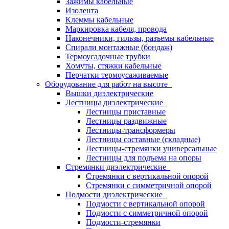
Зажимы кабельные
Изолента
Клеммы кабельные
Маркировка кабеля, провода
Наконечники, гильзы, разъемы кабельные
Спирали монтажные (бондаж)
Термоусадочные трубки
Хомуты, стяжки кабельные
Перчатки термоусаживаемые
Оборудование для работ на высоте
Вышки диэлектрические
Лестницы диэлектрические
Лестницы приставные
Лестницы раздвижные
Лестницы-трансформеры
Лестницы составные (складные)
Лестницы-стремянки универсальные
Лестницы для подъема на опоры
Стремянки диэлектрические
Стремянки с вертикальной опорой
Стремянки с симметричной опорой
Подмости диэлектрические
Подмости с вертикальной опорой
Подмости с симметричной опорой
Подмости-стремянки