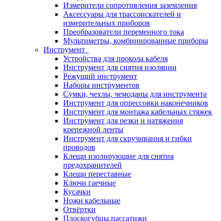
Измерители сопротивления заземления
Аксессуары для трассоискателей и
измерительных приборов
Преобразователи переменного тока
Мультиметры, комбинированные приборы
Инструмент
Устройства для прокола кабеля
Инструмент для снятия изоляции
Режущий инструмент
Наборы инструментов
Сумки, чехлы, чемоданы для инструмента
Инструмент для опрессовки наконечников
Инструмент для монтажа кабельных стяжек
Инструмент для резки и натяжения
крепежной ленты
Инструмент для скручивания и гибки
проводов
Клещи изолирующие для снятия
предохранителей
Клещи переставные
Ключи гаечные
Кусачки
Ножи кабельные
Отвёртки
Плоскогубцы,пассатижи