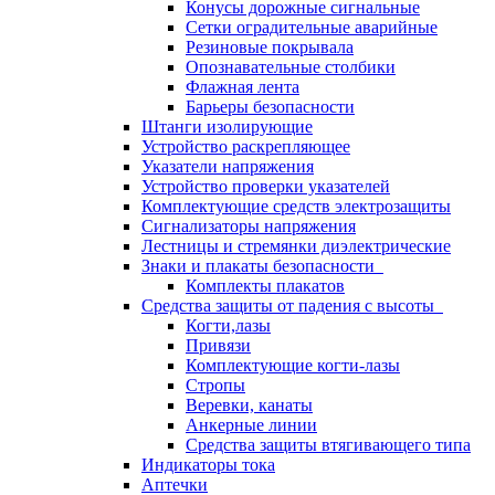
Конусы дорожные сигнальные
Сетки оградительные аварийные
Резиновые покрывала
Опознавательные столбики
Флажная лента
Барьеры безопасности
Штанги изолирующие
Устройство раскрепляющее
Указатели напряжения
Устройство проверки указателей
Комплектующие средств электрозащиты
Сигнализаторы напряжения
Лестницы и стремянки диэлектрические
Знаки и плакаты безопасности
Комплекты плакатов
Средства защиты от падения с высоты
Когти,лазы
Привязи
Комплектующие когти-лазы
Стропы
Веревки, канаты
Анкерные линии
Средства защиты втягивающего типа
Индикаторы тока
Аптечки