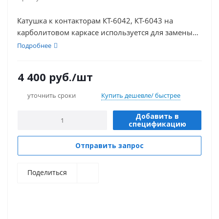
Катушка к контакторам КТ-6042, КТ-6043 на
карболитовом каркасе используется для замены
втягивающей катушки на контакторе КТ-6042,
Подробнее
6043.
4 400
руб.
/шт
уточнить сроки
Купить дешевле/ быстрее
Добавить в
спецификацию
Отправить запрос
Поделиться