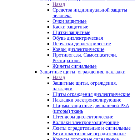
Назад
Средства индивидуальной защиты
человека
Очки защитные
Каски защитные
Щитки защитные
Обувь диэлектрическая
Перчатки диэлектрические
Ковры диэлектрические
Противогазы, Самоспасатели,
Респираторы
Жилеты сигнальные
Защитные щиты, ограждения, накладки
Назад
Защитные щиты, ограждения,
накладки
Щиты ограждения диэлектрические
Накладки электроизолирующие
Ширмы защитные для панелей РЗА
(шторы) ткань
Штендеры диэлектрические
Колпаки электроизолирующие
Ленты оградительные и сигнальные
Вехи пластиковые оградительные
Конусы дорожные сигнальные