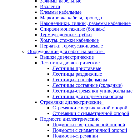
Зажимы кабельные
Изолента
Клеммы кабельные
Маркировка кабеля, провода
Наконечники, гильзы, разъемы кабельные
Спирали монтажные (бондаж)
Термоусадочные трубки
Хомуты, стяжки кабельные
Перчатки термоусаживаемые
Оборудование для работ на высоте
Вышки диэлектрические
Лестницы диэлектрические
Лестницы приставные
Лестницы раздвижные
Лестницы-трансформеры
Лестницы составные (складные)
Лестницы-стремянки универсальные
Лестницы для подъема на опоры
Стремянки диэлектрические
Стремянки с вертикальной опорой
Стремянки с симметричной опорой
Подмости диэлектрические
Подмости с вертикальной опорой
Подмости с симметричной опорой
Подмости-стремянки