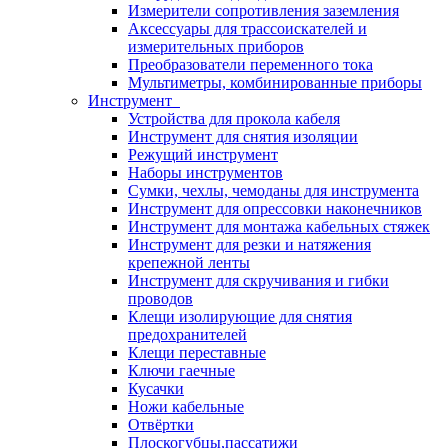
Измерители сопротивления заземления
Аксессуары для трассоискателей и
измерительных приборов
Преобразователи переменного тока
Мультиметры, комбинированные приборы
Инструмент
Устройства для прокола кабеля
Инструмент для снятия изоляции
Режущий инструмент
Наборы инструментов
Сумки, чехлы, чемоданы для инструмента
Инструмент для опрессовки наконечников
Инструмент для монтажа кабельных стяжек
Инструмент для резки и натяжения
крепежной ленты
Инструмент для скручивания и гибки
проводов
Клещи изолирующие для снятия
предохранителей
Клещи переставные
Ключи гаечные
Кусачки
Ножи кабельные
Отвёртки
Плоскогубцы,пассатижи