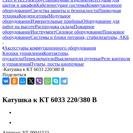
щитов и шкафов
Кабеленесущие системы
Коммутационное
оборудование
Средства защиты и безопасности
Приводная
техника
Конденсаторы
Модульное
оборудование
Измерительные приборы
Оборудование для
работ на высоте
Распродажа склада
Пожарное
оборудование
Инструмент
Силовое оборудование
Поисковое
оборудование
Системы и блоки питания, стабилизаторы, АКБ
-
Аксессуары коммутационного оборудования
Кнопки управления
Контакторы,
пускатели
Переключатели
Выключатели путевые
Реле контроля
и управления
Пульты, посты кнопочные
-
Катушка к КТ 6033 220/380 В
Поделиться
Катушка к КТ 6033 220/380 В
Артикул:
УТ-00041533