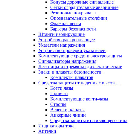
Конусы дорожные сигнальные
Сетки оградительные аварийные
Резиновые покрывала
Опознавательные столбики
Флажная лента
Барьеры безопасности
Штанги изолирующие
Устройство раскрепляющее
Указатели напряжения
Устройство проверки указателей
Комплектующие средств электрозащиты
Сигнализаторы напряжения
Лестницы и стремянки диэлектрические
Знаки и плакаты безопасности
Комплекты плакатов
Средства защиты от падения с высоты
Когти,лазы
Привязи
Комплектующие когти-лазы
Стропы
Веревки, канаты
Анкерные линии
Средства защиты втягивающего типа
Индикаторы тока
Аптечки