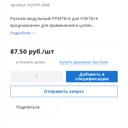
Артикул:
SQ0701-0008
Разъем модульный РРМ78/4 для РЭК78/4
предназначен для применения в цепях
постоянного тока 5-110 В и переменного тока 6-
Подробнее
380 В.
87.50
руб.
/шт
уточнить сроки
Купить дешевле/ быстрее
Добавить в
спецификацию
Отправить запрос
Поделиться