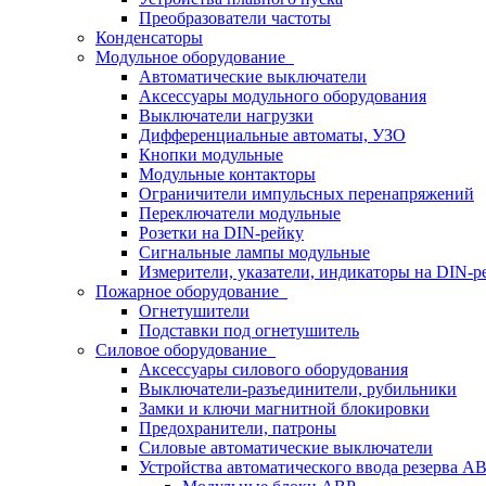
Преобразователи частоты
Конденсаторы
Модульное оборудование
Автоматические выключатели
Аксессуары модульного оборудования
Выключатели нагрузки
Дифференциальные автоматы, УЗО
Кнопки модульные
Модульные контакторы
Ограничители импульсных перенапряжений
Переключатели модульные
Розетки на DIN-рейку
Сигнальные лампы модульные
Измерители, указатели, индикаторы на DIN-р
Пожарное оборудование
Огнетушители
Подставки под огнетушитель
Силовое оборудование
Аксессуары силового оборудования
Выключатели-разъединители, рубильники
Замки и ключи магнитной блокировки
Предохранители, патроны
Силовые автоматические выключатели
Устройства автоматического ввода резерва 