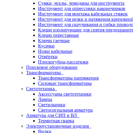
Сумки, чехлы, чемоданы для инструмента
Инструмент для опрессовки наконечников
Инструмент для монтажа кабельных стяжек
Инструмент для резки и натяжения крепежно
Инструмент для скручивания и гибки провод
Клещи изолирующие для снятия предохранит
Клещи переставные
Ключи гаечные
Кусачки
Ножи кабельные
Отвёртки
Плоскогубцы,пассатижи
Поисковое оборудование
Трансформаторы
Трансформаторы напряжения
Силовые трансформаторы
Светотехника
Аксессуары светотехники
Лампы
Светильники
Светосигнальная арматура
Арматура для СИП и ВЛ
Термитная сварка
Электроустановочные изделия
Вилки