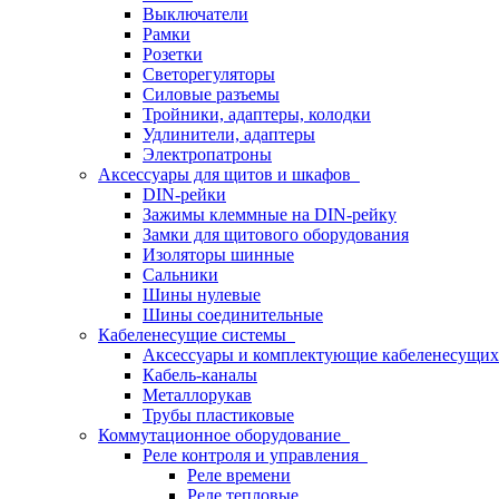
Выключатели
Рамки
Розетки
Светорегуляторы
Силовые разъемы
Тройники, адаптеры, колодки
Удлинители, адаптеры
Электропатроны
Аксессуары для щитов и шкафов
DIN-рейки
Зажимы клеммные на DIN-рейку
Замки для щитового оборудования
Изоляторы шинные
Сальники
Шины нулевые
Шины соединительные
Кабеленесущие системы
Аксессуары и комплектующие кабеленесущих
Кабель-каналы
Металлорукав
Трубы пластиковые
Коммутационное оборудование
Реле контроля и управления
Реле времени
Реле тепловые