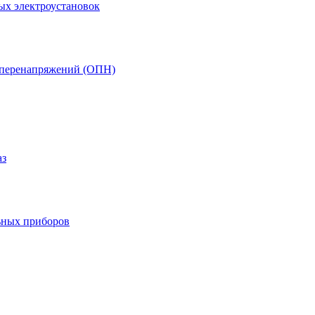
ых электроустановок
т перенапряжений (ОПН)
аз
ьных приборов