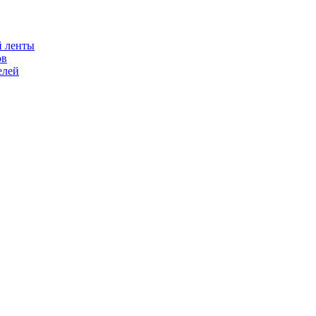
й ленты
ов
елей