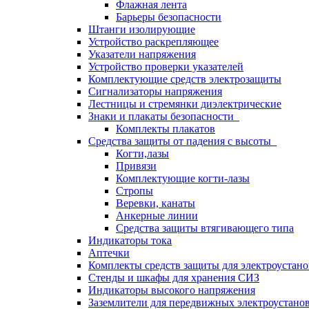
Флажная лента
Барьеры безопасности
Штанги изолирующие
Устройство раскрепляющее
Указатели напряжения
Устройство проверки указателей
Комплектующие средств электрозащиты
Сигнализаторы напряжения
Лестницы и стремянки диэлектрические
Знаки и плакаты безопасности
Комплекты плакатов
Средства защиты от падения с высоты
Когти,лазы
Привязи
Комплектующие когти-лазы
Стропы
Веревки, канаты
Анкерные линии
Средства защиты втягивающего типа
Индикаторы тока
Аптечки
Комплекты средств защиты для электроустан
Стенды и шкафы для хранения СИЗ
Индикаторы высокого напряжения
Заземлители для передвижных электроустано