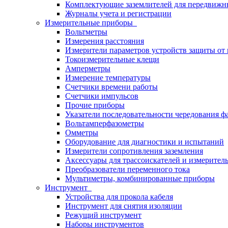
Комплектующие заземлителей для передвижн
Журналы учета и регистрации
Измерительные приборы
Вольтметры
Измерения расстояния
Измерители параметров устройств защиты о
Токоизмерительные клещи
Амперметры
Измерение температуры
Счетчики времени работы
Счетчики импульсов
Прочие приборы
Указатели последовательности чередования ф
Вольтамперфазометры
Омметры
Оборудование для диагностики и испытаний
Измерители сопротивления заземления
Аксессуары для трассоискателей и измерител
Преобразователи переменного тока
Мультиметры, комбинированные приборы
Инструмент
Устройства для прокола кабеля
Инструмент для снятия изоляции
Режущий инструмент
Наборы инструментов