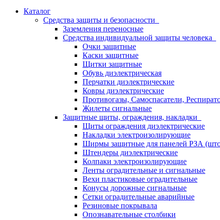
Каталог
Средства защиты и безопасности
Заземления переносные
Средства индивидуальной защиты человека
Очки защитные
Каски защитные
Щитки защитные
Обувь диэлектрическая
Перчатки диэлектрические
Ковры диэлектрические
Противогазы, Самоспасатели, Респират
Жилеты сигнальные
Защитные щиты, ограждения, накладки
Щиты ограждения диэлектрические
Накладки электроизолирующие
Ширмы защитные для панелей РЗА (што
Штендеры диэлектрические
Колпаки электроизолирующие
Ленты оградительные и сигнальные
Вехи пластиковые оградительные
Конусы дорожные сигнальные
Сетки оградительные аварийные
Резиновые покрывала
Опознавательные столбики