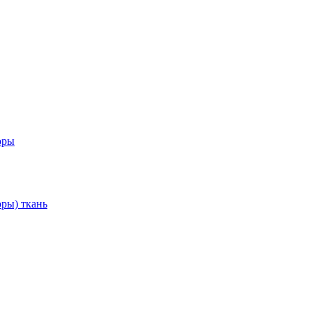
оры
ры) ткань