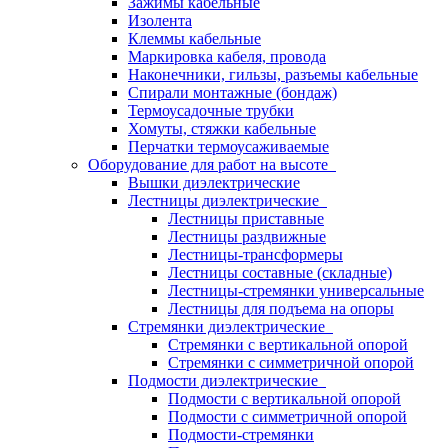
Зажимы кабельные
Изолента
Клеммы кабельные
Маркировка кабеля, провода
Наконечники, гильзы, разъемы кабельные
Спирали монтажные (бондаж)
Термоусадочные трубки
Хомуты, стяжки кабельные
Перчатки термоусаживаемые
Оборудование для работ на высоте
Вышки диэлектрические
Лестницы диэлектрические
Лестницы приставные
Лестницы раздвижные
Лестницы-трансформеры
Лестницы составные (складные)
Лестницы-стремянки универсальные
Лестницы для подъема на опоры
Стремянки диэлектрические
Стремянки с вертикальной опорой
Стремянки с симметричной опорой
Подмости диэлектрические
Подмости с вертикальной опорой
Подмости с симметричной опорой
Подмости-стремянки