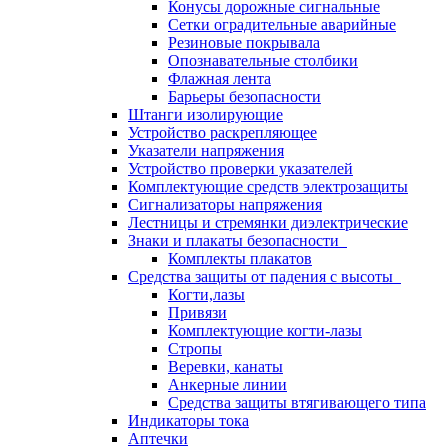
Конусы дорожные сигнальные
Сетки оградительные аварийные
Резиновые покрывала
Опознавательные столбики
Флажная лента
Барьеры безопасности
Штанги изолирующие
Устройство раскрепляющее
Указатели напряжения
Устройство проверки указателей
Комплектующие средств электрозащиты
Сигнализаторы напряжения
Лестницы и стремянки диэлектрические
Знаки и плакаты безопасности
Комплекты плакатов
Средства защиты от падения с высоты
Когти,лазы
Привязи
Комплектующие когти-лазы
Стропы
Веревки, канаты
Анкерные линии
Средства защиты втягивающего типа
Индикаторы тока
Аптечки