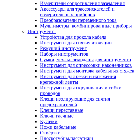
Измерители сопротивления заземления
Аксессуары для трассоискателей и
измерительных приборов
Преобразователи переменного тока
Мультиметры, комбинированные приборы
Инструмент
Устройства для прокола кабеля
Инструмент для снятия изоляции
Режущий инструмент
Наборы инструментов
Сумки, чехлы, чемоданы для инструмента
Инструмент для опрессовки наконечников
Инструмент для монтажа кабельных стяжек
Инструмент для резки и натяжения
крепежной ленты
Инструмент для скручивания и гибки
проводов
Клещи изолирующие для снятия
предохранителей
Клещи переставные
Ключи гаечные
Кусачки
Ножи кабельные
Отвёртки
Плоскогубцы,пассатижи