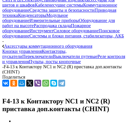
щитов и шкафов
Кабеленесущие системы
Коммутационное
оборудование
Средства защиты и безопасности
Приводная
техника
Конденсаторы
Модульное
оборудование
Измерительные приборы
Оборудование для
работ на высоте
Распродажа склада
Пожарное
оборудование
Инструмент
Силовое оборудование
Поисковое
оборудование
Системы и блоки питания, стабилизаторы, АКБ
-
Аксессуары коммутационного оборудования
Кнопки управления
Контакторы,
пускатели
Переключатели
Выключатели путевые
Реле контроля
и управления
Пульты, посты кнопочные
-
F4-13 к Контактору NC1 и NC2 (R) приставка доп.контакты
(CHINT)
Поделиться
F4-13 к Контактору NC1 и NC2 (R)
приставка доп.контакты (CHINT)