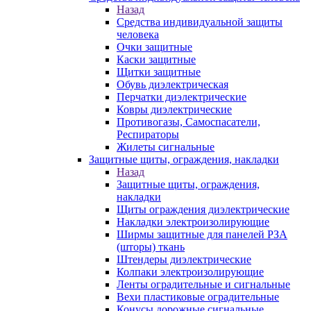
Назад
Средства индивидуальной защиты
человека
Очки защитные
Каски защитные
Щитки защитные
Обувь диэлектрическая
Перчатки диэлектрические
Ковры диэлектрические
Противогазы, Самоспасатели,
Респираторы
Жилеты сигнальные
Защитные щиты, ограждения, накладки
Назад
Защитные щиты, ограждения,
накладки
Щиты ограждения диэлектрические
Накладки электроизолирующие
Ширмы защитные для панелей РЗА
(шторы) ткань
Штендеры диэлектрические
Колпаки электроизолирующие
Ленты оградительные и сигнальные
Вехи пластиковые оградительные
Конусы дорожные сигнальные