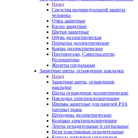
Назад
Средства индивидуальной защиты
человека
Очки защитные
Каски защитные
Щитки защитные
Обувь диэлектрическая
Перчатки диэлектрические
Ковры диэлектрические
Противогазы, Самоспасатели,
Респираторы
Жилеты сигнальные
Защитные щиты, ограждения, накладки
Назад
Защитные щиты, ограждения,
накладки
Щиты ограждения диэлектрические
Накладки электроизолирующие
Ширмы защитные для панелей РЗА
(шторы) ткань
Штендеры диэлектрические
Колпаки электроизолирующие
Ленты оградительные и сигнальные
Вехи пластиковые оградительные
Конусы дорожные сигнальные