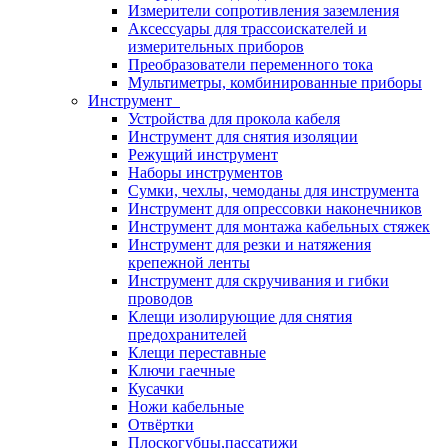
Измерители сопротивления заземления
Аксессуары для трассоискателей и
измерительных приборов
Преобразователи переменного тока
Мультиметры, комбинированные приборы
Инструмент
Устройства для прокола кабеля
Инструмент для снятия изоляции
Режущий инструмент
Наборы инструментов
Сумки, чехлы, чемоданы для инструмента
Инструмент для опрессовки наконечников
Инструмент для монтажа кабельных стяжек
Инструмент для резки и натяжения
крепежной ленты
Инструмент для скручивания и гибки
проводов
Клещи изолирующие для снятия
предохранителей
Клещи переставные
Ключи гаечные
Кусачки
Ножи кабельные
Отвёртки
Плоскогубцы,пассатижи