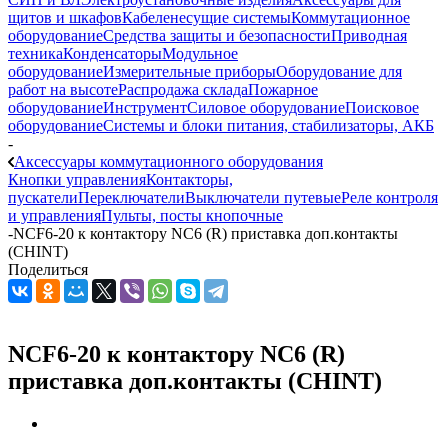
щитов и шкафов
Кабеленесущие системы
Коммутационное
оборудование
Средства защиты и безопасности
Приводная
техника
Конденсаторы
Модульное
оборудование
Измерительные приборы
Оборудование для
работ на высоте
Распродажа склада
Пожарное
оборудование
Инструмент
Силовое оборудование
Поисковое
оборудование
Системы и блоки питания, стабилизаторы, АКБ
-
Аксессуары коммутационного оборудования
Кнопки управления
Контакторы,
пускатели
Переключатели
Выключатели путевые
Реле контроля
и управления
Пульты, посты кнопочные
-
NCF6-20 к контактору NC6 (R) приставка доп.контакты
(CHINT)
Поделиться
NCF6-20 к контактору NC6 (R)
приставка доп.контакты (CHINT)