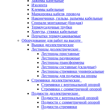
Зажимы кабельные
Изолента
Клеммы кабельные
Маркировка кабеля, провода
Наконечники, гильзы, разъемы кабельные
Спирали монтажные (бондаж)
Термоусадочные трубки
Хомуты, стяжки кабельные
Перчатки термоусаживаемые
Оборудование для работ на высоте
Вышки диэлектрические
Лестницы диэлектрические
Лестницы приставные
Лестницы раздвижные
Лестницы-трансформеры
Лестницы составные (складные)
Лестницы-стремянки универсальные
Лестницы для подъема на опоры
Стремянки диэлектрические
Стремянки с вертикальной опорой
Стремянки с симметричной опорой
Подмости диэлектрические
Подмости с вертикальной опорой
Подмости с симметричной опорой
Подмости-стремянки