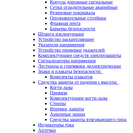
Конусы дорожные сигнальные
Сетки оградительные аварийные
Резиновые покрывала
Опознавательные столбики
Флажная лента
Барьеры безопасности
Штанги изолирующие
Устройство раскрепляющее
Указатели напряжения
Устройство проверки указателей
Комплектующие средств электрозащиты
Сигнализаторы напряжения
Лестницы и стремянки диэлектрические
Знаки и плакаты безопасности
Комплекты плакатов
Средства защиты от падения с высоты
Когти,лазы
Привязи
Комплектующие когти-лазы
Стропы
Веревки, канаты
Анкерные линии
Средства защиты втягивающего типа
Индикаторы тока
Аптечки