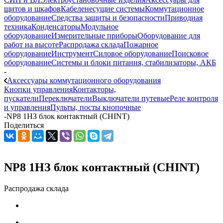
щитов и шкафов
Кабеленесущие системы
Коммутационное
оборудование
Средства защиты и безопасности
Приводная
техника
Конденсаторы
Модульное
оборудование
Измерительные приборы
Оборудование для
работ на высоте
Распродажа склада
Пожарное
оборудование
Инструмент
Силовое оборудование
Поисковое
оборудование
Системы и блоки питания, стабилизаторы, АКБ
-
Аксессуары коммутационного оборудования
Кнопки управления
Контакторы,
пускатели
Переключатели
Выключатели путевые
Реле контроля
и управления
Пульты, посты кнопочные
-
NP8 1НЗ блок контактный (CHINT)
Поделиться
NP8 1НЗ блок контактный (CHINT)
Распродажа склада