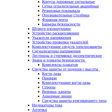
Конусы дорожные сигнальные
Сетки оградительные аварийные
Резиновые покрывала
Опознавательные столбики
Флажная лента
Барьеры безопасности
Штанги изолирующие
Устройство раскрепляющее
Указатели напряжения
Устройство проверки указателей
Комплектующие средств электрозащиты
Сигнализаторы напряжения
Лестницы и стремянки диэлектрические
Знаки и плакаты безопасности
Комплекты плакатов
Средства защиты от падения с высоты
Когти,лазы
Привязи
Комплектующие когти-лазы
Стропы
Веревки, канаты
Анкерные линии
Средства защиты втягивающего типа
Индикаторы тока
Аптечки