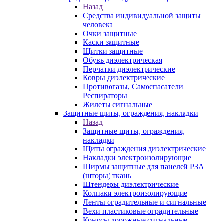
Назад
Средства индивидуальной защиты
человека
Очки защитные
Каски защитные
Щитки защитные
Обувь диэлектрическая
Перчатки диэлектрические
Ковры диэлектрические
Противогазы, Самоспасатели,
Респираторы
Жилеты сигнальные
Защитные щиты, ограждения, накладки
Назад
Защитные щиты, ограждения,
накладки
Щиты ограждения диэлектрические
Накладки электроизолирующие
Ширмы защитные для панелей РЗА
(шторы) ткань
Штендеры диэлектрические
Колпаки электроизолирующие
Ленты оградительные и сигнальные
Вехи пластиковые оградительные
Конусы дорожные сигнальные