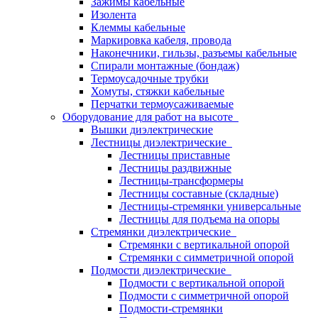
Зажимы кабельные
Изолента
Клеммы кабельные
Маркировка кабеля, провода
Наконечники, гильзы, разъемы кабельные
Спирали монтажные (бондаж)
Термоусадочные трубки
Хомуты, стяжки кабельные
Перчатки термоусаживаемые
Оборудование для работ на высоте
Вышки диэлектрические
Лестницы диэлектрические
Лестницы приставные
Лестницы раздвижные
Лестницы-трансформеры
Лестницы составные (складные)
Лестницы-стремянки универсальные
Лестницы для подъема на опоры
Стремянки диэлектрические
Стремянки с вертикальной опорой
Стремянки с симметричной опорой
Подмости диэлектрические
Подмости с вертикальной опорой
Подмости с симметричной опорой
Подмости-стремянки