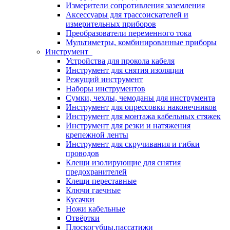
Измерители сопротивления заземления
Аксессуары для трассоискателей и
измерительных приборов
Преобразователи переменного тока
Мультиметры, комбинированные приборы
Инструмент
Устройства для прокола кабеля
Инструмент для снятия изоляции
Режущий инструмент
Наборы инструментов
Сумки, чехлы, чемоданы для инструмента
Инструмент для опрессовки наконечников
Инструмент для монтажа кабельных стяжек
Инструмент для резки и натяжения
крепежной ленты
Инструмент для скручивания и гибки
проводов
Клещи изолирующие для снятия
предохранителей
Клещи переставные
Ключи гаечные
Кусачки
Ножи кабельные
Отвёртки
Плоскогубцы,пассатижи