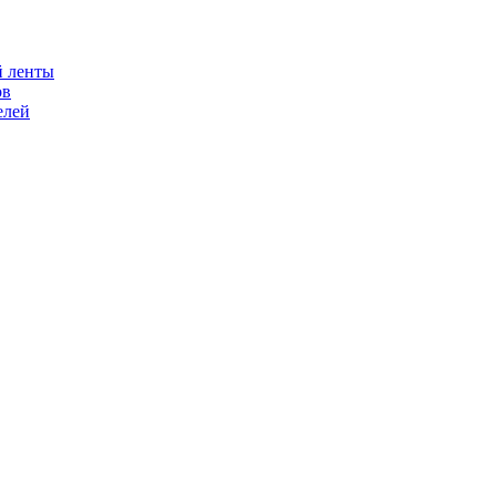
й ленты
ов
елей