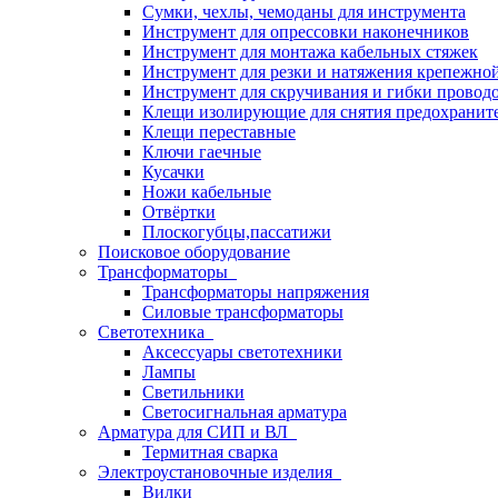
Сумки, чехлы, чемоданы для инструмента
Инструмент для опрессовки наконечников
Инструмент для монтажа кабельных стяжек
Инструмент для резки и натяжения крепежно
Инструмент для скручивания и гибки провод
Клещи изолирующие для снятия предохранит
Клещи переставные
Ключи гаечные
Кусачки
Ножи кабельные
Отвёртки
Плоскогубцы,пассатижи
Поисковое оборудование
Трансформаторы
Трансформаторы напряжения
Силовые трансформаторы
Светотехника
Аксессуары светотехники
Лампы
Светильники
Светосигнальная арматура
Арматура для СИП и ВЛ
Термитная сварка
Электроустановочные изделия
Вилки