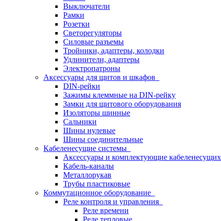
Выключатели
Рамки
Розетки
Светорегуляторы
Силовые разъемы
Тройники, адаптеры, колодки
Удлинители, адаптеры
Электропатроны
Аксессуары для щитов и шкафов
DIN-рейки
Зажимы клеммные на DIN-рейку
Замки для щитового оборудования
Изоляторы шинные
Сальники
Шины нулевые
Шины соединительные
Кабеленесущие системы
Аксессуары и комплектующие кабеленесущих
Кабель-каналы
Металлорукав
Трубы пластиковые
Коммутационное оборудование
Реле контроля и управления
Реле времени
Реле тепловые