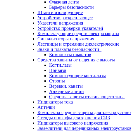
Флажная лента
Барьеры безопасности
Штанги изолирующие
Устройство раскрепляющее
Указатели напряжения
Устройство проверки указателей
Комплектующие средств электрозащиты
Сигнализаторы напряжения
Лестницы и стремянки диэлектрические
Знаки и плакаты безопасности
Комплекты плакатов
Средства защиты от падения с высоты
Когти,лазы
Привязи
Комплектующие когти-лазы
Стропы
Веревки, канаты
Анкерные линии
Средства защиты втягивающего типа
Индикаторы тока
Аптечки
Комплекты средств защиты для электроустан
Стенды и шкафы для хранения СИЗ
Индикаторы высокого напряжения
Заземлители для передвижных электроустано