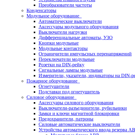
Преобразователи частоты
Конденсаторы
Модульное оборудование
Автоматические выключатели
Аксессуары модульного оборудования
Выключатели нагрузки
Дифференциальные автоматы, УЗО
Кнопки модульные
Модульные контакторы
Ограничители импульсных перенапряжений
Переключатели модульные
Розетки на DIN-рейку
Сигнальные лампы модульные
Измерители, указатели, индикаторы на DIN-р
Пожарное оборудование
Огнетушители
Подставки под огнетушитель
Силовое оборудование
Аксессуары силового оборудования
Выключатели-разъединители, рубильники
Замки и ключи магнитной блокировки
Предохранители, патроны
Силовые автоматические выключатели
Устройства автоматического ввода резерва 