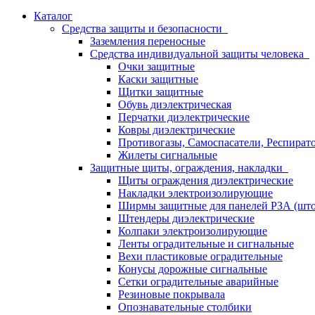
Каталог
Средства защиты и безопасности
Заземления переносные
Средства индивидуальной защиты человека
Очки защитные
Каски защитные
Щитки защитные
Обувь диэлектрическая
Перчатки диэлектрические
Ковры диэлектрические
Противогазы, Самоспасатели, Респират
Жилеты сигнальные
Защитные щиты, ограждения, накладки
Щиты ограждения диэлектрические
Накладки электроизолирующие
Ширмы защитные для панелей РЗА (што
Штендеры диэлектрические
Колпаки электроизолирующие
Ленты оградительные и сигнальные
Вехи пластиковые оградительные
Конусы дорожные сигнальные
Сетки оградительные аварийные
Резиновые покрывала
Опознавательные столбики