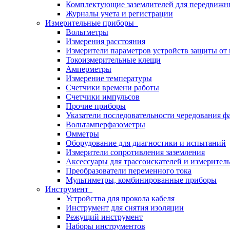
Комплектующие заземлителей для передвижн
Журналы учета и регистрации
Измерительные приборы
Вольтметры
Измерения расстояния
Измерители параметров устройств защиты о
Токоизмерительные клещи
Амперметры
Измерение температуры
Счетчики времени работы
Счетчики импульсов
Прочие приборы
Указатели последовательности чередования ф
Вольтамперфазометры
Омметры
Оборудование для диагностики и испытаний
Измерители сопротивления заземления
Аксессуары для трассоискателей и измерител
Преобразователи переменного тока
Мультиметры, комбинированные приборы
Инструмент
Устройства для прокола кабеля
Инструмент для снятия изоляции
Режущий инструмент
Наборы инструментов