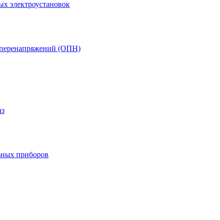
ых электроустановок
т перенапряжений (ОПН)
аз
ьных приборов