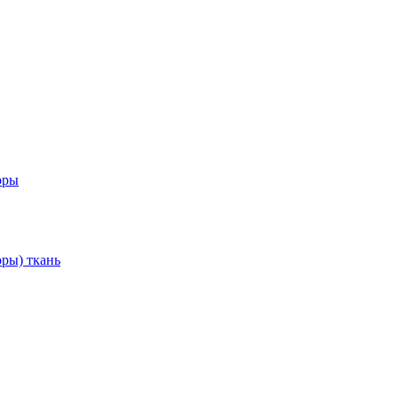
оры
ры) ткань