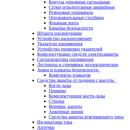
Конусы дорожные сигнальные
Сетки оградительные аварийные
Резиновые покрывала
Опознавательные столбики
Флажная лента
Барьеры безопасности
Штанги изолирующие
Устройство раскрепляющее
Указатели напряжения
Устройство проверки указателей
Комплектующие средств электрозащиты
Сигнализаторы напряжения
Лестницы и стремянки диэлектрические
Знаки и плакаты безопасности
Комплекты плакатов
Средства защиты от падения с высоты
Когти,лазы
Привязи
Комплектующие когти-лазы
Стропы
Веревки, канаты
Анкерные линии
Средства защиты втягивающего типа
Индикаторы тока
Аптечки