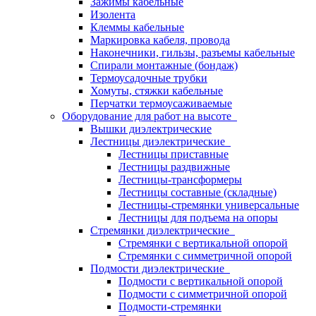
Зажимы кабельные
Изолента
Клеммы кабельные
Маркировка кабеля, провода
Наконечники, гильзы, разъемы кабельные
Спирали монтажные (бондаж)
Термоусадочные трубки
Хомуты, стяжки кабельные
Перчатки термоусаживаемые
Оборудование для работ на высоте
Вышки диэлектрические
Лестницы диэлектрические
Лестницы приставные
Лестницы раздвижные
Лестницы-трансформеры
Лестницы составные (складные)
Лестницы-стремянки универсальные
Лестницы для подъема на опоры
Стремянки диэлектрические
Стремянки с вертикальной опорой
Стремянки с симметричной опорой
Подмости диэлектрические
Подмости с вертикальной опорой
Подмости с симметричной опорой
Подмости-стремянки