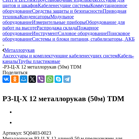
щитов и шкафов
Кабеленесущие системы
Коммутационное
оборудование
Средства защиты и безопасности
Приводная
техника
Конденсаторы
Модульное
оборудование
Измерительные приборы
Оборудование для
работ на высоте
Распродажа склада
Пожарное
оборудование
Инструмент
Силовое оборудование
Поисковое
оборудование
Системы и блоки питания, стабилизаторы, АКБ
-
Металлорукав
Аксессуары и комплектующие кабеленесущих систем
Кабель-
каналы
Трубы пластиковые
-
РЗ-Ц-Х 12 металлорукав (50м) TDM
Поделиться
РЗ-Ц-Х 12 металлорукав (50м) TDM
Артикул:
SQ0403-0023
Металлорукав РЗ-Ц-Х 12 длиной 50 м предназначен для