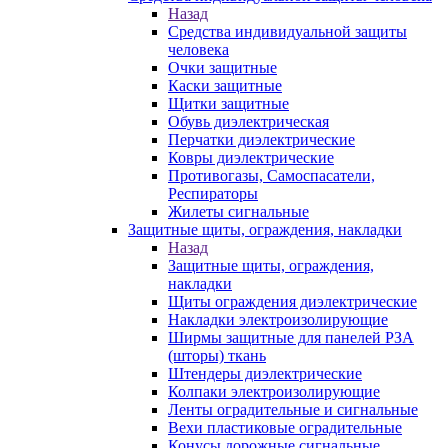
Назад
Средства индивидуальной защиты
человека
Очки защитные
Каски защитные
Щитки защитные
Обувь диэлектрическая
Перчатки диэлектрические
Ковры диэлектрические
Противогазы, Самоспасатели,
Респираторы
Жилеты сигнальные
Защитные щиты, ограждения, накладки
Назад
Защитные щиты, ограждения,
накладки
Щиты ограждения диэлектрические
Накладки электроизолирующие
Ширмы защитные для панелей РЗА
(шторы) ткань
Штендеры диэлектрические
Колпаки электроизолирующие
Ленты оградительные и сигнальные
Вехи пластиковые оградительные
Конусы дорожные сигнальные