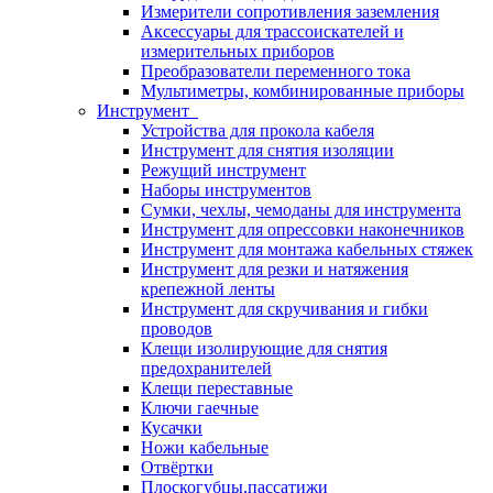
Измерители сопротивления заземления
Аксессуары для трассоискателей и
измерительных приборов
Преобразователи переменного тока
Мультиметры, комбинированные приборы
Инструмент
Устройства для прокола кабеля
Инструмент для снятия изоляции
Режущий инструмент
Наборы инструментов
Сумки, чехлы, чемоданы для инструмента
Инструмент для опрессовки наконечников
Инструмент для монтажа кабельных стяжек
Инструмент для резки и натяжения
крепежной ленты
Инструмент для скручивания и гибки
проводов
Клещи изолирующие для снятия
предохранителей
Клещи переставные
Ключи гаечные
Кусачки
Ножи кабельные
Отвёртки
Плоскогубцы,пассатижи