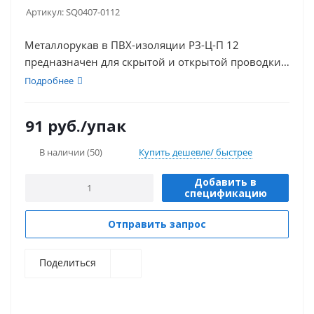
Артикул:
SQ0407-0112
Металлорукав в ПВХ-изоляции РЗ-Ц-П 12
предназначен для скрытой и открытой проводки
кабеля и проводов, в системах
Подробнее
кондиционирования воздуха, обогрева,
вентиляции, нефте- и газоперерабатывающих
91
руб.
/упак
комплексах.
В наличии
(50)
Купить дешевле/ быстрее
Добавить в
спецификацию
Отправить запрос
Поделиться