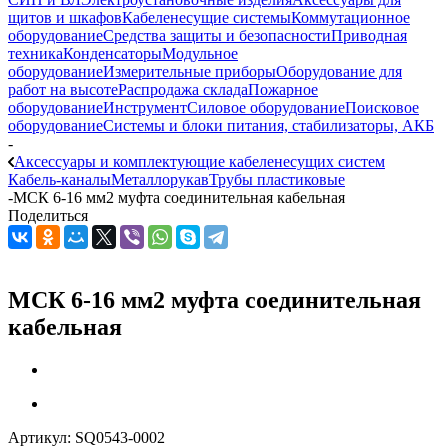
щитов и шкафов
Кабеленесущие системы
Коммутационное
оборудование
Средства защиты и безопасности
Приводная
техника
Конденсаторы
Модульное
оборудование
Измерительные приборы
Оборудование для
работ на высоте
Распродажа склада
Пожарное
оборудование
Инструмент
Силовое оборудование
Поисковое
оборудование
Системы и блоки питания, стабилизаторы, АКБ
-
Аксессуары и комплектующие кабеленесущих систем
Кабель-каналы
Металлорукав
Трубы пластиковые
-
МСК 6-16 мм2 муфта соединительная кабельная
Поделиться
МСК 6-16 мм2 муфта соединительная
кабельная
Артикул:
SQ0543-0002