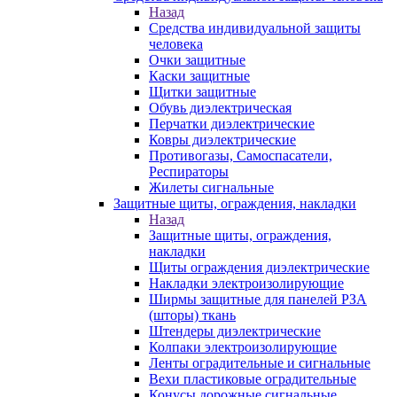
Назад
Средства индивидуальной защиты
человека
Очки защитные
Каски защитные
Щитки защитные
Обувь диэлектрическая
Перчатки диэлектрические
Ковры диэлектрические
Противогазы, Самоспасатели,
Респираторы
Жилеты сигнальные
Защитные щиты, ограждения, накладки
Назад
Защитные щиты, ограждения,
накладки
Щиты ограждения диэлектрические
Накладки электроизолирующие
Ширмы защитные для панелей РЗА
(шторы) ткань
Штендеры диэлектрические
Колпаки электроизолирующие
Ленты оградительные и сигнальные
Вехи пластиковые оградительные
Конусы дорожные сигнальные