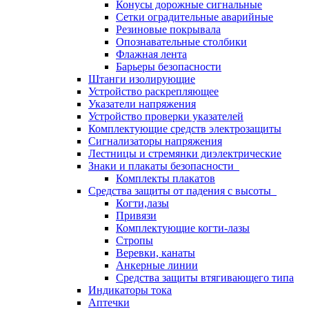
Конусы дорожные сигнальные
Сетки оградительные аварийные
Резиновые покрывала
Опознавательные столбики
Флажная лента
Барьеры безопасности
Штанги изолирующие
Устройство раскрепляющее
Указатели напряжения
Устройство проверки указателей
Комплектующие средств электрозащиты
Сигнализаторы напряжения
Лестницы и стремянки диэлектрические
Знаки и плакаты безопасности
Комплекты плакатов
Средства защиты от падения с высоты
Когти,лазы
Привязи
Комплектующие когти-лазы
Стропы
Веревки, канаты
Анкерные линии
Средства защиты втягивающего типа
Индикаторы тока
Аптечки