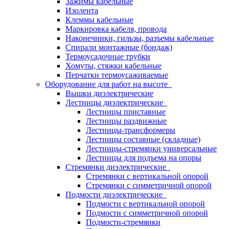
Зажимы кабельные
Изолента
Клеммы кабельные
Маркировка кабеля, провода
Наконечники, гильзы, разъемы кабельные
Спирали монтажные (бондаж)
Термоусадочные трубки
Хомуты, стяжки кабельные
Перчатки термоусаживаемые
Оборудование для работ на высоте
Вышки диэлектрические
Лестницы диэлектрические
Лестницы приставные
Лестницы раздвижные
Лестницы-трансформеры
Лестницы составные (складные)
Лестницы-стремянки универсальные
Лестницы для подъема на опоры
Стремянки диэлектрические
Стремянки с вертикальной опорой
Стремянки с симметричной опорой
Подмости диэлектрические
Подмости с вертикальной опорой
Подмости с симметричной опорой
Подмости-стремянки