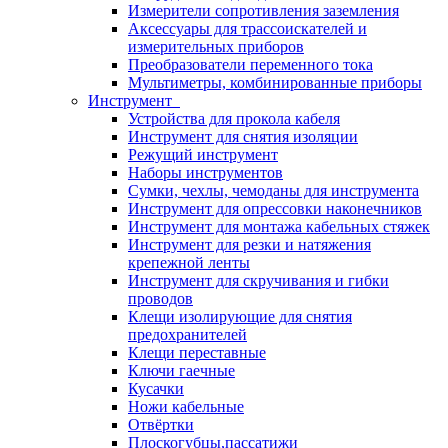
Измерители сопротивления заземления
Аксессуары для трассоискателей и
измерительных приборов
Преобразователи переменного тока
Мультиметры, комбинированные приборы
Инструмент
Устройства для прокола кабеля
Инструмент для снятия изоляции
Режущий инструмент
Наборы инструментов
Сумки, чехлы, чемоданы для инструмента
Инструмент для опрессовки наконечников
Инструмент для монтажа кабельных стяжек
Инструмент для резки и натяжения
крепежной ленты
Инструмент для скручивания и гибки
проводов
Клещи изолирующие для снятия
предохранителей
Клещи переставные
Ключи гаечные
Кусачки
Ножи кабельные
Отвёртки
Плоскогубцы,пассатижи