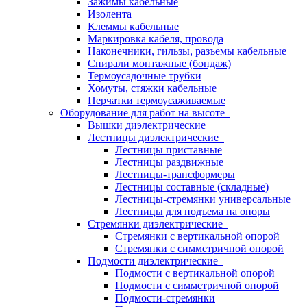
Зажимы кабельные
Изолента
Клеммы кабельные
Маркировка кабеля, провода
Наконечники, гильзы, разъемы кабельные
Спирали монтажные (бондаж)
Термоусадочные трубки
Хомуты, стяжки кабельные
Перчатки термоусаживаемые
Оборудование для работ на высоте
Вышки диэлектрические
Лестницы диэлектрические
Лестницы приставные
Лестницы раздвижные
Лестницы-трансформеры
Лестницы составные (складные)
Лестницы-стремянки универсальные
Лестницы для подъема на опоры
Стремянки диэлектрические
Стремянки с вертикальной опорой
Стремянки с симметричной опорой
Подмости диэлектрические
Подмости с вертикальной опорой
Подмости с симметричной опорой
Подмости-стремянки