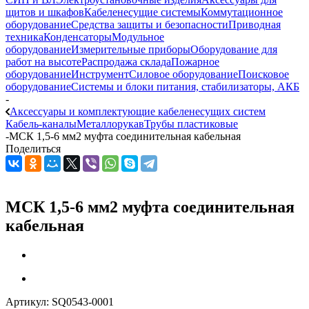
щитов и шкафов
Кабеленесущие системы
Коммутационное
оборудование
Средства защиты и безопасности
Приводная
техника
Конденсаторы
Модульное
оборудование
Измерительные приборы
Оборудование для
работ на высоте
Распродажа склада
Пожарное
оборудование
Инструмент
Силовое оборудование
Поисковое
оборудование
Системы и блоки питания, стабилизаторы, АКБ
-
Аксессуары и комплектующие кабеленесущих систем
Кабель-каналы
Металлорукав
Трубы пластиковые
-
МСК 1,5-6 мм2 муфта соединительная кабельная
Поделиться
МСК 1,5-6 мм2 муфта соединительная
кабельная
Артикул:
SQ0543-0001