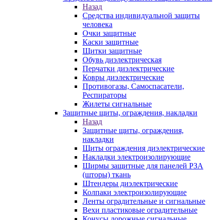
Назад
Средства индивидуальной защиты
человека
Очки защитные
Каски защитные
Щитки защитные
Обувь диэлектрическая
Перчатки диэлектрические
Ковры диэлектрические
Противогазы, Самоспасатели,
Респираторы
Жилеты сигнальные
Защитные щиты, ограждения, накладки
Назад
Защитные щиты, ограждения,
накладки
Щиты ограждения диэлектрические
Накладки электроизолирующие
Ширмы защитные для панелей РЗА
(шторы) ткань
Штендеры диэлектрические
Колпаки электроизолирующие
Ленты оградительные и сигнальные
Вехи пластиковые оградительные
Конусы дорожные сигнальные