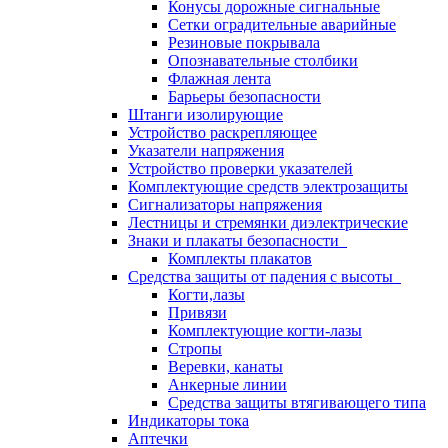
Конусы дорожные сигнальные
Сетки оградительные аварийные
Резиновые покрывала
Опознавательные столбики
Флажная лента
Барьеры безопасности
Штанги изолирующие
Устройство раскрепляющее
Указатели напряжения
Устройство проверки указателей
Комплектующие средств электрозащиты
Сигнализаторы напряжения
Лестницы и стремянки диэлектрические
Знаки и плакаты безопасности
Комплекты плакатов
Средства защиты от падения с высоты
Когти,лазы
Привязи
Комплектующие когти-лазы
Стропы
Веревки, канаты
Анкерные линии
Средства защиты втягивающего типа
Индикаторы тока
Аптечки