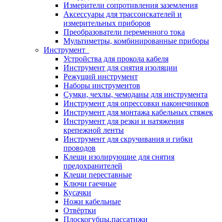
Измерители сопротивления заземления
Аксессуары для трассоискателей и
измерительных приборов
Преобразователи переменного тока
Мультиметры, комбинированные приборы
Инструмент
Устройства для прокола кабеля
Инструмент для снятия изоляции
Режущий инструмент
Наборы инструментов
Сумки, чехлы, чемоданы для инструмента
Инструмент для опрессовки наконечников
Инструмент для монтажа кабельных стяжек
Инструмент для резки и натяжения
крепежной ленты
Инструмент для скручивания и гибки
проводов
Клещи изолирующие для снятия
предохранителей
Клещи переставные
Ключи гаечные
Кусачки
Ножи кабельные
Отвёртки
Плоскогубцы,пассатижи