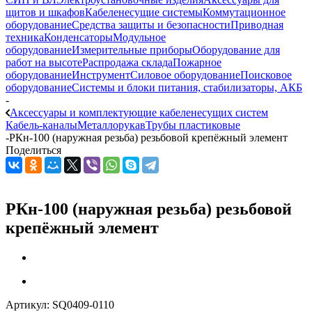
щитов и шкафов
Кабеленесущие системы
Коммутационное
оборудование
Средства защиты и безопасности
Приводная
техника
Конденсаторы
Модульное
оборудование
Измерительные приборы
Оборудование для
работ на высоте
Распродажа склада
Пожарное
оборудование
Инструмент
Силовое оборудование
Поисковое
оборудование
Системы и блоки питания, стабилизаторы, АКБ
-
Аксессуары и комплектующие кабеленесущих систем
Кабель-каналы
Металлорукав
Трубы пластиковые
-
РКн-100 (наружная резьба) резьбовой крепёжный элемент
Поделиться
РКн-100 (наружная резьба) резьбовой
крепёжный элемент
Артикул:
SQ0409-0110