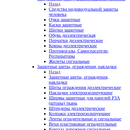
Назад
Средства индивидуальной защиты
человека
Очки защитные
Каски защитные
Щитки защитные
Обувь диэлектрическая
Перчатки диэлектрические
Ковры диэлектрические
Противогазы, Самоспасатели,
Респираторы
Жилеты сигнальные
Защитные щиты, ограждения, накладки
Назад
Защитные щиты, ограждения,
накладки
Щиты ограждения диэлектрические
Накладки электроизолирующие
Ширмы защитные для панелей РЗА
(шторы) ткань
Штендеры диэлектрические
Колпаки электроизолирующие
Ленты оградительные и сигнальные
Вехи пластиковые оградительные
Конусы дорожные сигнальные