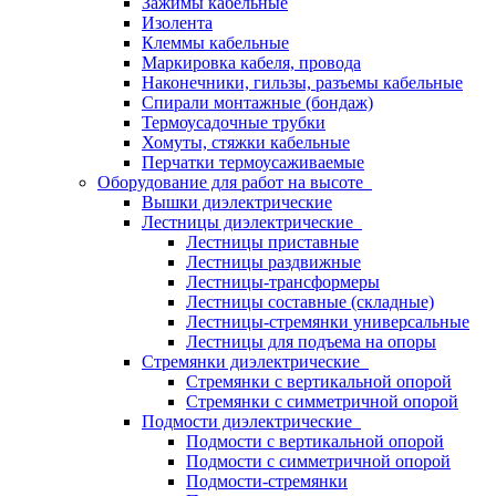
Зажимы кабельные
Изолента
Клеммы кабельные
Маркировка кабеля, провода
Наконечники, гильзы, разъемы кабельные
Спирали монтажные (бондаж)
Термоусадочные трубки
Хомуты, стяжки кабельные
Перчатки термоусаживаемые
Оборудование для работ на высоте
Вышки диэлектрические
Лестницы диэлектрические
Лестницы приставные
Лестницы раздвижные
Лестницы-трансформеры
Лестницы составные (складные)
Лестницы-стремянки универсальные
Лестницы для подъема на опоры
Стремянки диэлектрические
Стремянки с вертикальной опорой
Стремянки с симметричной опорой
Подмости диэлектрические
Подмости с вертикальной опорой
Подмости с симметричной опорой
Подмости-стремянки