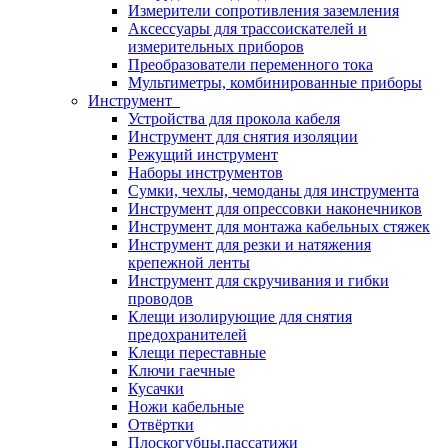
Измерители сопротивления заземления
Аксессуары для трассоискателей и
измерительных приборов
Преобразователи переменного тока
Мультиметры, комбинированные приборы
Инструмент
Устройства для прокола кабеля
Инструмент для снятия изоляции
Режущий инструмент
Наборы инструментов
Сумки, чехлы, чемоданы для инструмента
Инструмент для опрессовки наконечников
Инструмент для монтажа кабельных стяжек
Инструмент для резки и натяжения
крепежной ленты
Инструмент для скручивания и гибки
проводов
Клещи изолирующие для снятия
предохранителей
Клещи переставные
Ключи гаечные
Кусачки
Ножи кабельные
Отвёртки
Плоскогубцы,пассатижи