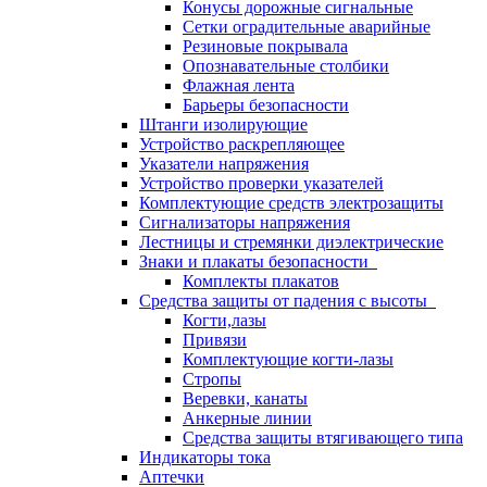
Конусы дорожные сигнальные
Сетки оградительные аварийные
Резиновые покрывала
Опознавательные столбики
Флажная лента
Барьеры безопасности
Штанги изолирующие
Устройство раскрепляющее
Указатели напряжения
Устройство проверки указателей
Комплектующие средств электрозащиты
Сигнализаторы напряжения
Лестницы и стремянки диэлектрические
Знаки и плакаты безопасности
Комплекты плакатов
Средства защиты от падения с высоты
Когти,лазы
Привязи
Комплектующие когти-лазы
Стропы
Веревки, канаты
Анкерные линии
Средства защиты втягивающего типа
Индикаторы тока
Аптечки