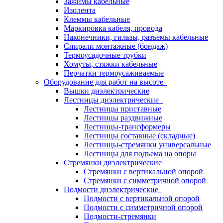
Зажимы кабельные
Изолента
Клеммы кабельные
Маркировка кабеля, провода
Наконечники, гильзы, разъемы кабельные
Спирали монтажные (бондаж)
Термоусадочные трубки
Хомуты, стяжки кабельные
Перчатки термоусаживаемые
Оборудование для работ на высоте
Вышки диэлектрические
Лестницы диэлектрические
Лестницы приставные
Лестницы раздвижные
Лестницы-трансформеры
Лестницы составные (складные)
Лестницы-стремянки универсальные
Лестницы для подъема на опоры
Стремянки диэлектрические
Стремянки с вертикальной опорой
Стремянки с симметричной опорой
Подмости диэлектрические
Подмости с вертикальной опорой
Подмости с симметричной опорой
Подмости-стремянки