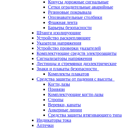
Конусы дорожные сигнальные
Сетки оградительные аварийные
Резиновые покрывала
Опознавательные столбики
Флажная лента
Барьеры безопасности
Штанги изолирующие
Устройство раскрепляющее
Указатели напряжения
Устройство проверки указателей
Комплектующие средств электрозащиты
Сигнализаторы напряжения
Лестницы и стремянки диэлектрические
Знаки и плакаты безопасности
Комплекты плакатов
Средства защиты от падения с высоты
Когти,лазы
Привязи
Комплектующие когти-лазы
Стропы
Веревки, канаты
Анкерные линии
Средства защиты втягивающего типа
Индикаторы тока
Аптечки