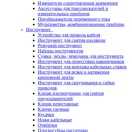
Измерители сопротивления заземления
Аксессуары для трассоискателей и
измерительных приборов
Преобразователи переменного тока
Мультиметры, комбинированные приборы
Инструмент
Устройства для прокола кабеля
Инструмент для снятия изоляции
Режущий инструмент
Наборы инструментов
Сумки, чехлы, чемоданы для инструмента
Инструмент для опрессовки наконечников
Инструмент для монтажа кабельных стяжек
Инструмент для резки и натяжения
крепежной ленты
Инструмент для скручивания и гибки
проводов
Клещи изолирующие для снятия
предохранителей
Клещи переставные
Ключи гаечные
Кусачки
Ножи кабельные
Отвёртки
Плоскогубцы,пассатижи