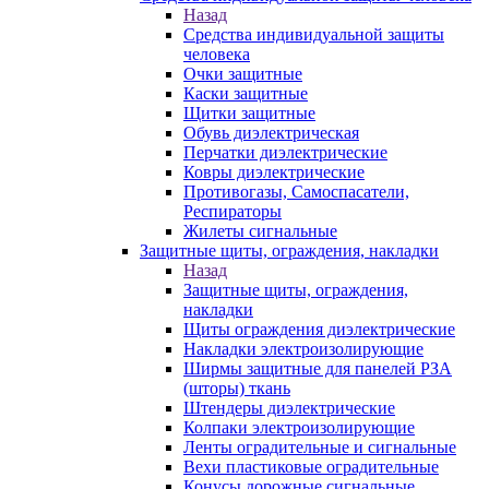
Назад
Средства индивидуальной защиты
человека
Очки защитные
Каски защитные
Щитки защитные
Обувь диэлектрическая
Перчатки диэлектрические
Ковры диэлектрические
Противогазы, Самоспасатели,
Респираторы
Жилеты сигнальные
Защитные щиты, ограждения, накладки
Назад
Защитные щиты, ограждения,
накладки
Щиты ограждения диэлектрические
Накладки электроизолирующие
Ширмы защитные для панелей РЗА
(шторы) ткань
Штендеры диэлектрические
Колпаки электроизолирующие
Ленты оградительные и сигнальные
Вехи пластиковые оградительные
Конусы дорожные сигнальные