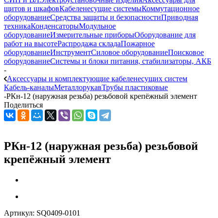
щитов и шкафов
Кабеленесущие системы
Коммутационное
оборудование
Средства защиты и безопасности
Приводная
техника
Конденсаторы
Модульное
оборудование
Измерительные приборы
Оборудование для
работ на высоте
Распродажа склада
Пожарное
оборудование
Инструмент
Силовое оборудование
Поисковое
оборудование
Системы и блоки питания, стабилизаторы, АКБ
-
Аксессуары и комплектующие кабеленесущих систем
Кабель-каналы
Металлорукав
Трубы пластиковые
-
РКн-12 (наружная резьба) резьбовой крепёжный элемент
Поделиться
РКн-12 (наружная резьба) резьбовой
крепёжный элемент
Артикул:
SQ0409-0101