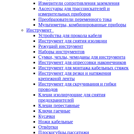
Измерители сопротивления заземления
Аксессуары для трассоискателей и
измерительных приборов
Преобразователи переменного тока
Мультиметры, комбинированные приборы
Инструмент
Устройства для прокола кабеля
Инструмент для снятия изоляции
Режущий инструмент
Наборы инструментов
Сумки, чехлы, чемоданы для инструмента
Инструмент для опрессовки наконечников
Инструмент для монтажа кабельных стяжек
Инструмент для резки и натяжения
крепежной ленты
Инструмент для скручивания и гибки
проводов
Клещи изолирующие для снятия
предохранителей
Клещи переставные
Ключи гаечные
Кусачки
Ножи кабельные
Отвёртки
Плоскогубцы,пассатижи