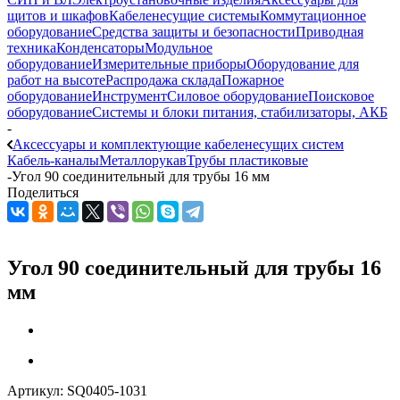
щитов и шкафов
Кабеленесущие системы
Коммутационное
оборудование
Средства защиты и безопасности
Приводная
техника
Конденсаторы
Модульное
оборудование
Измерительные приборы
Оборудование для
работ на высоте
Распродажа склада
Пожарное
оборудование
Инструмент
Силовое оборудование
Поисковое
оборудование
Системы и блоки питания, стабилизаторы, АКБ
-
Аксессуары и комплектующие кабеленесущих систем
Кабель-каналы
Металлорукав
Трубы пластиковые
-
Угол 90 соединительный для трубы 16 мм
Поделиться
Угол 90 соединительный для трубы 16
мм
Артикул:
SQ0405-1031