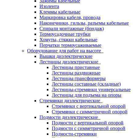
Зажимы кабельные
Изолента
Клеммы кабельные
Маркировка кабеля, провода
Наконечники, гильзы, разъемы кабельные
Спирали монтажные (бондаж)
Термоусадочные трубки
Хомуты, стяжки кабельные
Перчатки термоусаживаемые
Оборудование для работ на высоте
Вышки диэлектрические
Лестницы диэлектрические
Лестницы приставные
Лестницы раздвижные
Лестницы-трансформеры
Лестницы составные (складные)
Лестницы-стремянки универсальные
Лестницы для подъема на опоры
Стремянки диэлектрические
Стремянки с вертикальной опорой
Стремянки с симметричной опорой
Подмости диэлектрические
Подмости с вертикальной опорой
Подмости с симметричной опорой
Подмости-стремянки