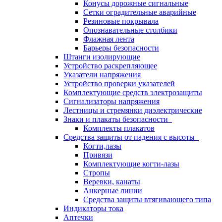
Конусы дорожные сигнальные
Сетки оградительные аварийные
Резиновые покрывала
Опознавательные столбики
Флажная лента
Барьеры безопасности
Штанги изолирующие
Устройство раскрепляющее
Указатели напряжения
Устройство проверки указателей
Комплектующие средств электрозащиты
Сигнализаторы напряжения
Лестницы и стремянки диэлектрические
Знаки и плакаты безопасности
Комплекты плакатов
Средства защиты от падения с высоты
Когти,лазы
Привязи
Комплектующие когти-лазы
Стропы
Веревки, канаты
Анкерные линии
Средства защиты втягивающего типа
Индикаторы тока
Аптечки