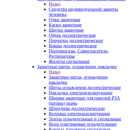
Назад
Средства индивидуальной защиты
человека
Очки защитные
Каски защитные
Щитки защитные
Обувь диэлектрическая
Перчатки диэлектрические
Ковры диэлектрические
Противогазы, Самоспасатели,
Респираторы
Жилеты сигнальные
Защитные щиты, ограждения, накладки
Назад
Защитные щиты, ограждения,
накладки
Щиты ограждения диэлектрические
Накладки электроизолирующие
Ширмы защитные для панелей РЗА
(шторы) ткань
Штендеры диэлектрические
Колпаки электроизолирующие
Ленты оградительные и сигнальные
Вехи пластиковые оградительные
Конусы дорожные сигнальные