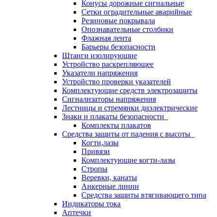
Конусы дорожные сигнальные
Сетки оградительные аварийные
Резиновые покрывала
Опознавательные столбики
Флажная лента
Барьеры безопасности
Штанги изолирующие
Устройство раскрепляющее
Указатели напряжения
Устройство проверки указателей
Комплектующие средств электрозащиты
Сигнализаторы напряжения
Лестницы и стремянки диэлектрические
Знаки и плакаты безопасности
Комплекты плакатов
Средства защиты от падения с высоты
Когти,лазы
Привязи
Комплектующие когти-лазы
Стропы
Веревки, канаты
Анкерные линии
Средства защиты втягивающего типа
Индикаторы тока
Аптечки