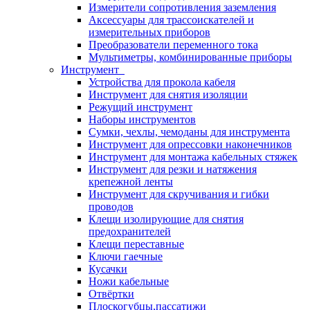
Измерители сопротивления заземления
Аксессуары для трассоискателей и
измерительных приборов
Преобразователи переменного тока
Мультиметры, комбинированные приборы
Инструмент
Устройства для прокола кабеля
Инструмент для снятия изоляции
Режущий инструмент
Наборы инструментов
Сумки, чехлы, чемоданы для инструмента
Инструмент для опрессовки наконечников
Инструмент для монтажа кабельных стяжек
Инструмент для резки и натяжения
крепежной ленты
Инструмент для скручивания и гибки
проводов
Клещи изолирующие для снятия
предохранителей
Клещи переставные
Ключи гаечные
Кусачки
Ножи кабельные
Отвёртки
Плоскогубцы,пассатижи