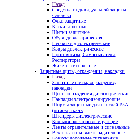
Назад
Средства индивидуальной защиты
человека
Очки защитные
Каски защитные
Щитки защитные
Обувь диэлектрическая
Перчатки диэлектрические
Ковры диэлектрические
Противогазы, Самоспасатели,
Респираторы
Жилеты сигнальные
Защитные щиты, ограждения, накладки
Назад
Защитные щиты, ограждения,
накладки
Щиты ограждения диэлектрические
Накладки электроизолирующие
Ширмы защитные для панелей РЗА
(шторы) ткань
Штендеры диэлектрические
Колпаки электроизолирующие
Ленты оградительные и сигнальные
Вехи пластиковые оградительные
Конусы дорожные сигнальные