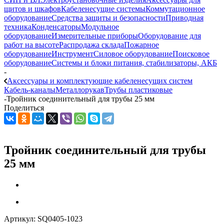
щитов и шкафов
Кабеленесущие системы
Коммутационное
оборудование
Средства защиты и безопасности
Приводная
техника
Конденсаторы
Модульное
оборудование
Измерительные приборы
Оборудование для
работ на высоте
Распродажа склада
Пожарное
оборудование
Инструмент
Силовое оборудование
Поисковое
оборудование
Системы и блоки питания, стабилизаторы, АКБ
-
Аксессуары и комплектующие кабеленесущих систем
Кабель-каналы
Металлорукав
Трубы пластиковые
-
Тройник соединительный для трубы 25 мм
Поделиться
Тройник соединительный для трубы
25 мм
Артикул:
SQ0405-1023