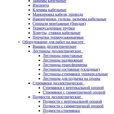
Зажимы кабельные
Изолента
Клеммы кабельные
Маркировка кабеля, провода
Наконечники, гильзы, разъемы кабельные
Спирали монтажные (бондаж)
Термоусадочные трубки
Хомуты, стяжки кабельные
Перчатки термоусаживаемые
Оборудование для работ на высоте
Вышки диэлектрические
Лестницы диэлектрические
Лестницы приставные
Лестницы раздвижные
Лестницы-трансформеры
Лестницы составные (складные)
Лестницы-стремянки универсальные
Лестницы для подъема на опоры
Стремянки диэлектрические
Стремянки с вертикальной опорой
Стремянки с симметричной опорой
Подмости диэлектрические
Подмости с вертикальной опорой
Подмости с симметричной опорой
Подмости-стремянки