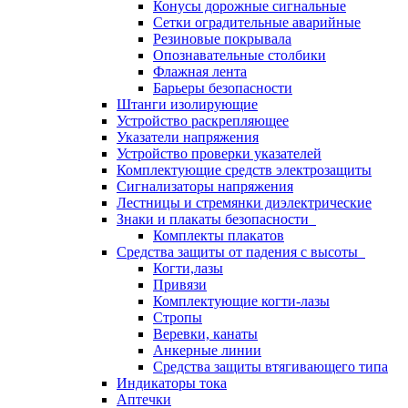
Конусы дорожные сигнальные
Сетки оградительные аварийные
Резиновые покрывала
Опознавательные столбики
Флажная лента
Барьеры безопасности
Штанги изолирующие
Устройство раскрепляющее
Указатели напряжения
Устройство проверки указателей
Комплектующие средств электрозащиты
Сигнализаторы напряжения
Лестницы и стремянки диэлектрические
Знаки и плакаты безопасности
Комплекты плакатов
Средства защиты от падения с высоты
Когти,лазы
Привязи
Комплектующие когти-лазы
Стропы
Веревки, канаты
Анкерные линии
Средства защиты втягивающего типа
Индикаторы тока
Аптечки