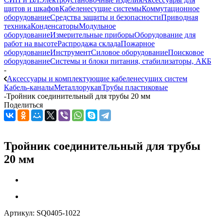
щитов и шкафов
Кабеленесущие системы
Коммутационное
оборудование
Средства защиты и безопасности
Приводная
техника
Конденсаторы
Модульное
оборудование
Измерительные приборы
Оборудование для
работ на высоте
Распродажа склада
Пожарное
оборудование
Инструмент
Силовое оборудование
Поисковое
оборудование
Системы и блоки питания, стабилизаторы, АКБ
-
Аксессуары и комплектующие кабеленесущих систем
Кабель-каналы
Металлорукав
Трубы пластиковые
-
Тройник соединительный для трубы 20 мм
Поделиться
Тройник соединительный для трубы
20 мм
Артикул:
SQ0405-1022