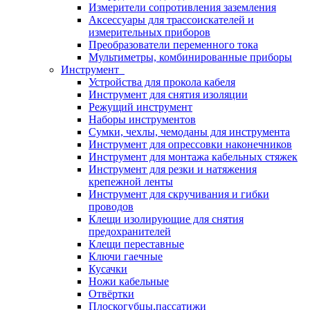
Измерители сопротивления заземления
Аксессуары для трассоискателей и
измерительных приборов
Преобразователи переменного тока
Мультиметры, комбинированные приборы
Инструмент
Устройства для прокола кабеля
Инструмент для снятия изоляции
Режущий инструмент
Наборы инструментов
Сумки, чехлы, чемоданы для инструмента
Инструмент для опрессовки наконечников
Инструмент для монтажа кабельных стяжек
Инструмент для резки и натяжения
крепежной ленты
Инструмент для скручивания и гибки
проводов
Клещи изолирующие для снятия
предохранителей
Клещи переставные
Ключи гаечные
Кусачки
Ножи кабельные
Отвёртки
Плоскогубцы,пассатижи