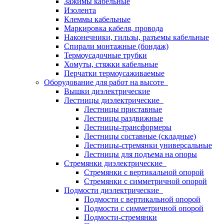
Зажимы кабельные
Изолента
Клеммы кабельные
Маркировка кабеля, провода
Наконечники, гильзы, разъемы кабельные
Спирали монтажные (бондаж)
Термоусадочные трубки
Хомуты, стяжки кабельные
Перчатки термоусаживаемые
Оборудование для работ на высоте
Вышки диэлектрические
Лестницы диэлектрические
Лестницы приставные
Лестницы раздвижные
Лестницы-трансформеры
Лестницы составные (складные)
Лестницы-стремянки универсальные
Лестницы для подъема на опоры
Стремянки диэлектрические
Стремянки с вертикальной опорой
Стремянки с симметричной опорой
Подмости диэлектрические
Подмости с вертикальной опорой
Подмости с симметричной опорой
Подмости-стремянки