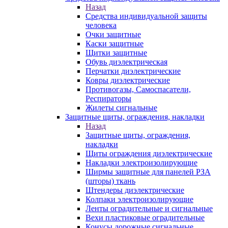
Назад
Средства индивидуальной защиты
человека
Очки защитные
Каски защитные
Щитки защитные
Обувь диэлектрическая
Перчатки диэлектрические
Ковры диэлектрические
Противогазы, Самоспасатели,
Респираторы
Жилеты сигнальные
Защитные щиты, ограждения, накладки
Назад
Защитные щиты, ограждения,
накладки
Щиты ограждения диэлектрические
Накладки электроизолирующие
Ширмы защитные для панелей РЗА
(шторы) ткань
Штендеры диэлектрические
Колпаки электроизолирующие
Ленты оградительные и сигнальные
Вехи пластиковые оградительные
Конусы дорожные сигнальные