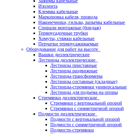
Зажимы кабельные
Изолента
Клеммы кабельные
Маркировка кабеля, провода
Наконечники, гильзы, разъемы кабельные
Спирали монтажные (бондаж)
Термоусадочные трубки
Хомуты, стяжки кабельные
Перчатки термоусаживаемые
Оборудование для работ на высоте
Вышки диэлектрические
Лестницы диэлектрические
Лестницы приставные
Лестницы раздвижные
Лестницы-трансформеры
Лестницы составные (складные)
Лестницы-стремянки универсальные
Лестницы для подъема на опоры
Стремянки диэлектрические
Стремянки с вертикальной опорой
Стремянки с симметричной опорой
Подмости диэлектрические
Подмости с вертикальной опорой
Подмости с симметричной опорой
Подмости-стремянки