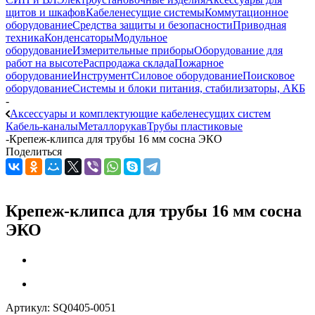
щитов и шкафов
Кабеленесущие системы
Коммутационное
оборудование
Средства защиты и безопасности
Приводная
техника
Конденсаторы
Модульное
оборудование
Измерительные приборы
Оборудование для
работ на высоте
Распродажа склада
Пожарное
оборудование
Инструмент
Силовое оборудование
Поисковое
оборудование
Системы и блоки питания, стабилизаторы, АКБ
-
Аксессуары и комплектующие кабеленесущих систем
Кабель-каналы
Металлорукав
Трубы пластиковые
-
Крепеж-клипса для трубы 16 мм сосна ЭКО
Поделиться
Крепеж-клипса для трубы 16 мм сосна
ЭКО
Артикул:
SQ0405-0051