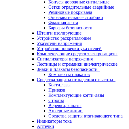
Конусы дорожные сигнальные
Сетки оградительные аварийные
Резиновые покрывала
Опознавательные столбики
Флажная лента
Барьеры безопасности
Штанги изолирующие
Устройство раскрепляющее
Указатели напряжения
Устройство проверки указателей
Комплектующие средств электрозащиты
Сигнализаторы напряжения
Лестницы и стремянки диэлектрические
Знаки и плакаты безопасности
Комплекты плакатов
Средства защиты от падения с высоты
Когти,лазы
Привязи
Комплектующие когти-лазы
Стропы
Веревки, канаты
Анкерные линии
Средства защиты втягивающего типа
Индикаторы тока
Аптечки