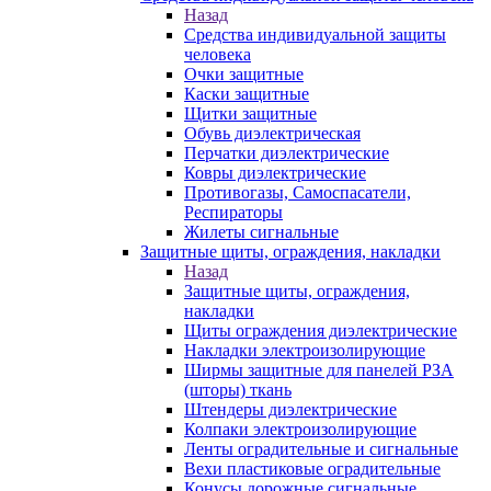
Назад
Средства индивидуальной защиты
человека
Очки защитные
Каски защитные
Щитки защитные
Обувь диэлектрическая
Перчатки диэлектрические
Ковры диэлектрические
Противогазы, Самоспасатели,
Респираторы
Жилеты сигнальные
Защитные щиты, ограждения, накладки
Назад
Защитные щиты, ограждения,
накладки
Щиты ограждения диэлектрические
Накладки электроизолирующие
Ширмы защитные для панелей РЗА
(шторы) ткань
Штендеры диэлектрические
Колпаки электроизолирующие
Ленты оградительные и сигнальные
Вехи пластиковые оградительные
Конусы дорожные сигнальные