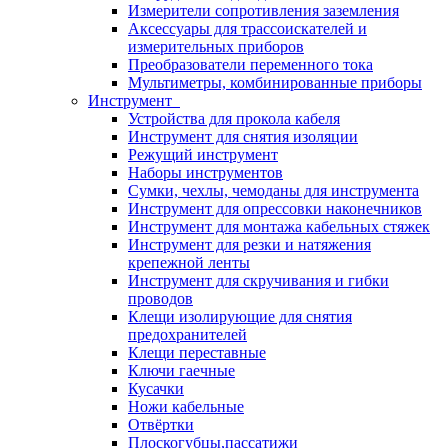
Измерители сопротивления заземления
Аксессуары для трассоискателей и
измерительных приборов
Преобразователи переменного тока
Мультиметры, комбинированные приборы
Инструмент
Устройства для прокола кабеля
Инструмент для снятия изоляции
Режущий инструмент
Наборы инструментов
Сумки, чехлы, чемоданы для инструмента
Инструмент для опрессовки наконечников
Инструмент для монтажа кабельных стяжек
Инструмент для резки и натяжения
крепежной ленты
Инструмент для скручивания и гибки
проводов
Клещи изолирующие для снятия
предохранителей
Клещи переставные
Ключи гаечные
Кусачки
Ножи кабельные
Отвёртки
Плоскогубцы,пассатижи