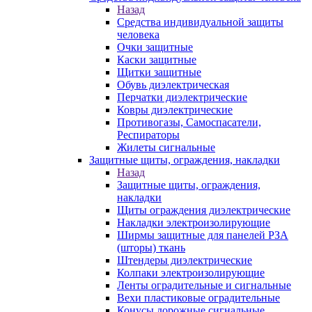
Назад
Средства индивидуальной защиты
человека
Очки защитные
Каски защитные
Щитки защитные
Обувь диэлектрическая
Перчатки диэлектрические
Ковры диэлектрические
Противогазы, Самоспасатели,
Респираторы
Жилеты сигнальные
Защитные щиты, ограждения, накладки
Назад
Защитные щиты, ограждения,
накладки
Щиты ограждения диэлектрические
Накладки электроизолирующие
Ширмы защитные для панелей РЗА
(шторы) ткань
Штендеры диэлектрические
Колпаки электроизолирующие
Ленты оградительные и сигнальные
Вехи пластиковые оградительные
Конусы дорожные сигнальные