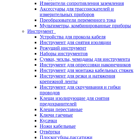
Измерители сопротивления заземления
Аксессуары для трассоискателей и
измерительных приборов
Преобразователи переменного тока
Мультиметры, комбинированные приборы
Инструмент
Устройства для прокола кабеля
Инструмент для снятия изоляции
Режущий инструмент
Наборы инструментов
Сумки, чехлы, чемоданы для инструмента
Инструмент для опрессовки наконечников
Инструмент для монтажа кабельных стяжек
Инструмент для резки и натяжения
крепежной ленты
Инструмент для скручивания и гибки
проводов
Клещи изолирующие для снятия
предохранителей
Клещи переставные
Ключи гаечные
Кусачки
Ножи кабельные
Отвёртки
Плоскогубцы,пассатижи