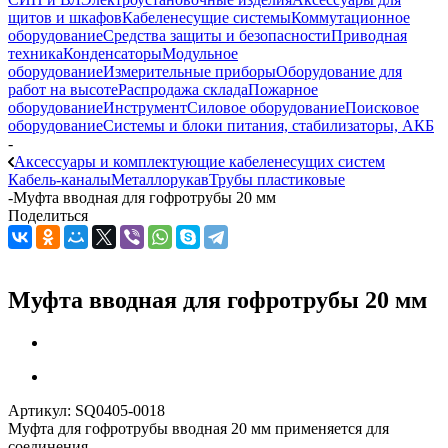
щитов и шкафов
Кабеленесущие системы
Коммутационное
оборудование
Средства защиты и безопасности
Приводная
техника
Конденсаторы
Модульное
оборудование
Измерительные приборы
Оборудование для
работ на высоте
Распродажа склада
Пожарное
оборудование
Инструмент
Силовое оборудование
Поисковое
оборудование
Системы и блоки питания, стабилизаторы, АКБ
-
Аксессуары и комплектующие кабеленесущих систем
Кабель-каналы
Металлорукав
Трубы пластиковые
-
Муфта вводная для гофротрубы 20 мм
Поделиться
Муфта вводная для гофротрубы 20 мм
Артикул:
SQ0405-0018
Муфта для гофротрубы вводная 20 мм применяется для
соединения