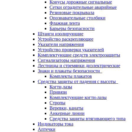
Конусы дорожные сигнальные
Сетки оградительные аварийные
Резиновые покрывала
Опознавательные столбики
Флажная лента
Барьеры безопасности
Штанги изолирующие
Устройство раскрепляющее
Указатели напряжения
Устройство проверки указателей
Комплектующие средств электрозащиты
Сигнализаторы напряжения
Лестницы и стремянки диэлектрические
Знаки и плакаты безопасности
Комплекты плакатов
Средства защиты от падения с высоты
Когти,лазы
Привязи
Комплектующие когти-лазы
Стропы
Веревки, канаты
Анкерные линии
Средства защиты втягивающего типа
Индикаторы тока
Аптечки