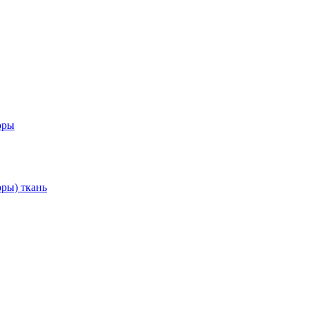
оры
ры) ткань