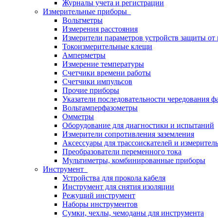
Журналы учета и регистрации
Измерительные приборы
Вольтметры
Измерения расстояния
Измерители параметров устройств защиты о
Токоизмерительные клещи
Амперметры
Измерение температуры
Счетчики времени работы
Счетчики импульсов
Прочие приборы
Указатели последовательности чередования ф
Вольтамперфазометры
Омметры
Оборудование для диагностики и испытаний
Измерители сопротивления заземления
Аксессуары для трассоискателей и измерител
Преобразователи переменного тока
Мультиметры, комбинированные приборы
Инструмент
Устройства для прокола кабеля
Инструмент для снятия изоляции
Режущий инструмент
Наборы инструментов
Сумки, чехлы, чемоданы для инструмента