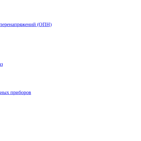
т перенапряжений (ОПН)
аз
ьных приборов