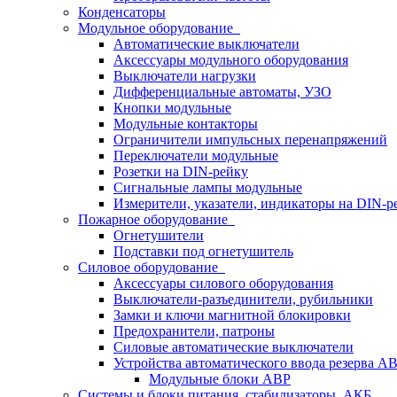
Конденсаторы
Модульное оборудование
Автоматические выключатели
Аксессуары модульного оборудования
Выключатели нагрузки
Дифференциальные автоматы, УЗО
Кнопки модульные
Модульные контакторы
Ограничители импульсных перенапряжений
Переключатели модульные
Розетки на DIN-рейку
Сигнальные лампы модульные
Измерители, указатели, индикаторы на DIN-р
Пожарное оборудование
Огнетушители
Подставки под огнетушитель
Силовое оборудование
Аксессуары силового оборудования
Выключатели-разъединители, рубильники
Замки и ключи магнитной блокировки
Предохранители, патроны
Силовые автоматические выключатели
Устройства автоматического ввода резерва 
Модульные блоки АВР
Системы и блоки питания, стабилизаторы, АКБ