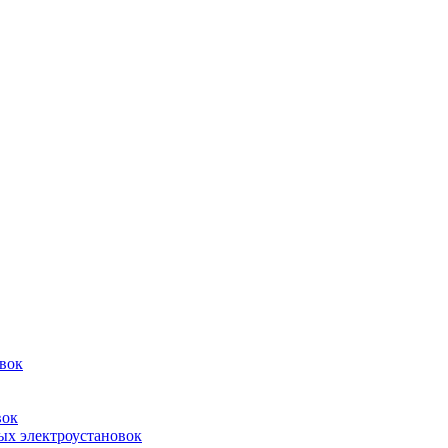
овок
вок
ых электроустановок