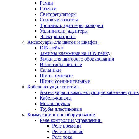
Рамки
Розетки
Светорегуляторы
Силовые разъемы
Тройники, адаптеры, колодки
Удлинители, адаптеры
Электропатроны
Аксессуары для щитов и шкафов
DIN-рейки
Зажимы клеммные на DIN-рейку
Замки для щитового оборудования
Изоляторы шинные
Сальники
Шины нулевые
Шины соединительные
Кабеленесущие системы
Аксессуары и комплектующие кабеленесущих
Кабель-каналы
Металлорукав
Трубы пластиковые
Коммутационное оборудование
Реле контроля и управления
Реле времени
Реле тепловые
Реле тока