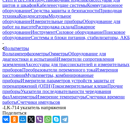
щитов и шкафов
Кабеленесущие системы
Коммутационное
оборудование
Средства защиты и безопасности
Приводная
техника
Конденсаторы
Модульное
оборудование
Измерительные приборы
Оборудование для
работ на высоте
Распродажа склада
Пожарное
оборудование
Инструмент
Силовое оборудование
Поисковое
оборудование
Системы и блоки питания, стабилизаторы, АКБ
-
Вольтметры
Вольтамперфазометры
Омметры
Оборудование для
диагностики и испытаний
Измерители сопротивления
заземления
Аксессуары для трассоискателей и измерительных
приборов
Преобразователи переменного тока
Измерения
расстояния
Мультиметры, комбинированные
приборы
Измерители параметров устройств защиты от
перенапряжений (ОПН)
Токоизмерительные клещи
Прочие
приборы
Указатели последовательности чередования
фаз
Амперметры
Измерение температуры
Счетчики времени
работы
Счетчики импульсов
-
LK-714 указатель напряжения
Поделиться