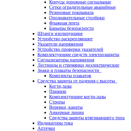
Конусы дорожные сигнальные
Сетки оградительные аварийные
Резиновые покрывала
Опознавательные столбики
Флажная лента
Барьеры безопасности
Штанги изолирующие
Устройство раскрепляющее
Указатели напряжения
Устройство проверки указателей
Комплектующие средств электрозащиты
Сигнализаторы напряжения
Лестницы и стремянки диэлектрические
Знаки и плакаты безопасности
Комплекты плакатов
Средства защиты от падения с высоты
Когти,лазы
Привязи
Комплектующие когти-лазы
Стропы
Веревки, канаты
Анкерные линии
Средства защиты втягивающего типа
Индикаторы тока
Аптечки