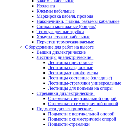
Зажимы кабельные
Изолента
Клеммы кабельные
Маркировка кабеля, провода
Наконечники, гильзы, разъемы кабельные
Спирали монтажные (бондаж)
Термоусадочные трубки
Хомуты, стяжки кабельные
Перчатки термоусаживаемые
Оборудование для работ на высоте
Вышки диэлектрические
Лестницы диэлектрические
Лестницы приставные
Лестницы раздвижные
Лестницы-трансформеры
Лестницы составные (складные)
Лестницы-стремянки универсальные
Лестницы для подъема на опоры
Стремянки диэлектрические
Стремянки с вертикальной опорой
Стремянки с симметричной опорой
Подмости диэлектрические
Подмости с вертикальной опорой
Подмости с симметричной опорой
Подмости-стремянки