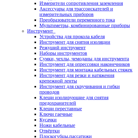
Измерители сопротивления заземления
Аксессуары для трассоискателей и
измерительных приборов
Преобразователи переменного тока
Мультиметры, комбинированные приборы
Инструмент
Устройства для прокола кабеля
Инструмент для снятия изоляции
Режущий инструмент
Наборы инструментов
Сумки, чехлы, чемоданы для инструмента
Инструмент для опрессовки наконечников
Инструмент для монтажа кабельных стяжек
Инструмент для резки и натяжения
крепежной ленты
Инструмент для скручивания и гибки
проводов
Клещи изолирующие для снятия
предохранителей
Клещи переставные
Ключи гаечные
Кусачки
Ножи кабельные
Отвёртки
Плоскогубцы,пассатижи