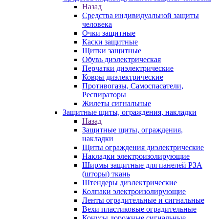
Назад
Средства индивидуальной защиты
человека
Очки защитные
Каски защитные
Щитки защитные
Обувь диэлектрическая
Перчатки диэлектрические
Ковры диэлектрические
Противогазы, Самоспасатели,
Респираторы
Жилеты сигнальные
Защитные щиты, ограждения, накладки
Назад
Защитные щиты, ограждения,
накладки
Щиты ограждения диэлектрические
Накладки электроизолирующие
Ширмы защитные для панелей РЗА
(шторы) ткань
Штендеры диэлектрические
Колпаки электроизолирующие
Ленты оградительные и сигнальные
Вехи пластиковые оградительные
Конусы дорожные сигнальные