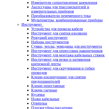
Измерители сопротивления заземления
Аксессуары для трассоискателей и
измерительных приборов
Преобразователи переменного тока
Мультиметры, комбинированные приборы
Инструмент
Устройства для прокола кабеля
Инструмент для снятия изоляции
Режущий инструмент
Наборы инструментов
Сумки, чехлы, чемоданы для инструмента
Инструмент для опрессовки наконечников
Инструмент для монтажа кабельных стяжек
Инструмент для резки и натяжения
крепежной ленты
Инструмент для скручивания и гибки
проводов
Клещи изолирующие для снятия
предохранителей
Клещи переставные
Ключи гаечные
Кусачки
Ножи кабельные
Отвёртки
Плоскогубцы,пассатижи