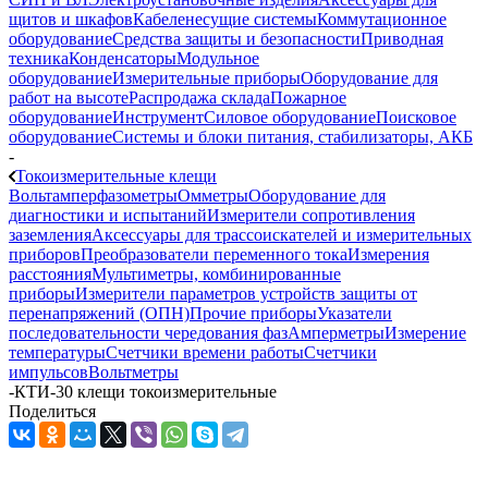
щитов и шкафов
Кабеленесущие системы
Коммутационное
оборудование
Средства защиты и безопасности
Приводная
техника
Конденсаторы
Модульное
оборудование
Измерительные приборы
Оборудование для
работ на высоте
Распродажа склада
Пожарное
оборудование
Инструмент
Силовое оборудование
Поисковое
оборудование
Системы и блоки питания, стабилизаторы, АКБ
-
Токоизмерительные клещи
Вольтамперфазометры
Омметры
Оборудование для
диагностики и испытаний
Измерители сопротивления
заземления
Аксессуары для трассоискателей и измерительных
приборов
Преобразователи переменного тока
Измерения
расстояния
Мультиметры, комбинированные
приборы
Измерители параметров устройств защиты от
перенапряжений (ОПН)
Прочие приборы
Указатели
последовательности чередования фаз
Амперметры
Измерение
температуры
Счетчики времени работы
Счетчики
импульсов
Вольтметры
-
КТИ-30 клещи токоизмерительные
Поделиться