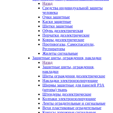
Назад
Средства индивидуальной защиты
человека
Очки защитные
Каски защитные
Щитки защитные
Обувь диэлектрическая
Перчатки диэлектрические
Ковры диэлектрические
Противогазы, Самоспасатели,
Респираторы
Жилеты сигнальные
Защитные щиты, ограждения, накладки
Назад
Защитные щиты, ограждения,
накладки
Щиты ограждения диэлектрические
Накладки электроизолирующие
Ширмы защитные для панелей РЗА
(шторы) ткань
Штендеры диэлектрические
Колпаки электроизолирующие
Ленты оградительные и сигнальные
Вехи пластиковые оградительные
Конусы дорожные сигнальные