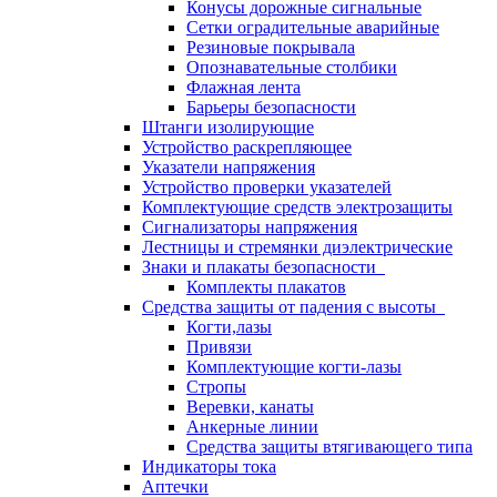
Конусы дорожные сигнальные
Сетки оградительные аварийные
Резиновые покрывала
Опознавательные столбики
Флажная лента
Барьеры безопасности
Штанги изолирующие
Устройство раскрепляющее
Указатели напряжения
Устройство проверки указателей
Комплектующие средств электрозащиты
Сигнализаторы напряжения
Лестницы и стремянки диэлектрические
Знаки и плакаты безопасности
Комплекты плакатов
Средства защиты от падения с высоты
Когти,лазы
Привязи
Комплектующие когти-лазы
Стропы
Веревки, канаты
Анкерные линии
Средства защиты втягивающего типа
Индикаторы тока
Аптечки