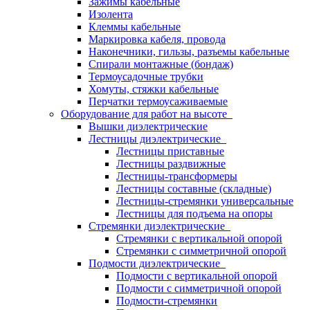
Зажимы кабельные
Изолента
Клеммы кабельные
Маркировка кабеля, провода
Наконечники, гильзы, разъемы кабельные
Спирали монтажные (бондаж)
Термоусадочные трубки
Хомуты, стяжки кабельные
Перчатки термоусаживаемые
Оборудование для работ на высоте
Вышки диэлектрические
Лестницы диэлектрические
Лестницы приставные
Лестницы раздвижные
Лестницы-трансформеры
Лестницы составные (складные)
Лестницы-стремянки универсальные
Лестницы для подъема на опоры
Стремянки диэлектрические
Стремянки с вертикальной опорой
Стремянки с симметричной опорой
Подмости диэлектрические
Подмости с вертикальной опорой
Подмости с симметричной опорой
Подмости-стремянки