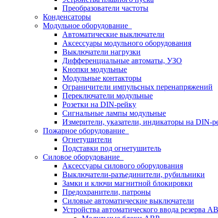
Преобразователи частоты
Конденсаторы
Модульное оборудование
Автоматические выключатели
Аксессуары модульного оборудования
Выключатели нагрузки
Дифференциальные автоматы, УЗО
Кнопки модульные
Модульные контакторы
Ограничители импульсных перенапряжений
Переключатели модульные
Розетки на DIN-рейку
Сигнальные лампы модульные
Измерители, указатели, индикаторы на DIN-р
Пожарное оборудование
Огнетушители
Подставки под огнетушитель
Силовое оборудование
Аксессуары силового оборудования
Выключатели-разъединители, рубильники
Замки и ключи магнитной блокировки
Предохранители, патроны
Силовые автоматические выключатели
Устройства автоматического ввода резерва 