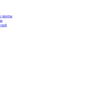
й ленты
ов
елей