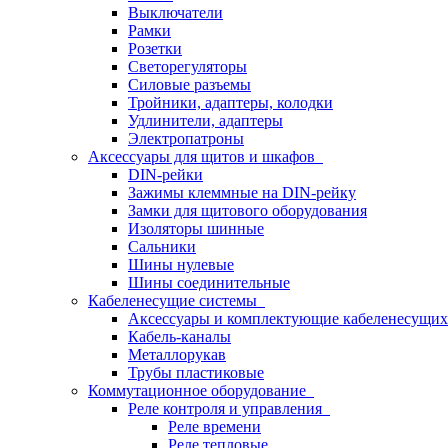
Выключатели
Рамки
Розетки
Светорегуляторы
Силовые разъемы
Тройники, адаптеры, колодки
Удлинители, адаптеры
Электропатроны
Аксессуары для щитов и шкафов
DIN-рейки
Зажимы клеммные на DIN-рейку
Замки для щитового оборудования
Изоляторы шинные
Сальники
Шины нулевые
Шины соединительные
Кабеленесущие системы
Аксессуары и комплектующие кабеленесущих
Кабель-каналы
Металлорукав
Трубы пластиковые
Коммутационное оборудование
Реле контроля и управления
Реле времени
Реле тепловые