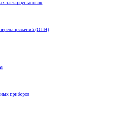
ых электроустановок
т перенапряжений (ОПН)
аз
ьных приборов