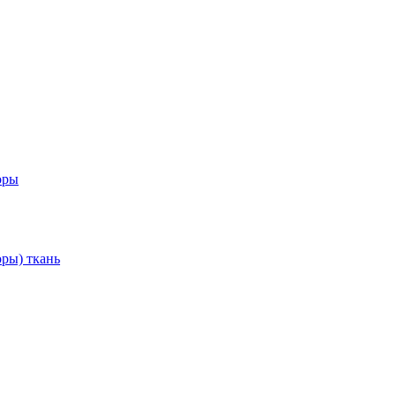
оры
ры) ткань