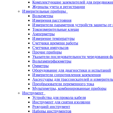
Комплектующие заземлителей для передвижн
Журналы учета и регистрации
Измерительные приборы
Вольтметры
Измерения расстояния
Измерители параметров устройств защиты о
Токоизмерительные клещи
Амперметры
Измерение температуры
Счетчики времени работы
Счетчики импульсов
Прочие приборы
Указатели последовательности чередования ф
Вольтамперфазометры
Омметры
Оборудование для диагностики и испытаний
Измерители сопротивления заземления
Аксессуары для трассоискателей и измерител
Преобразователи переменного тока
Мультиметры, комбинированные приборы
Инструмент
Устройства для прокола кабеля
Инструмент для снятия изоляции
Режущий инструмент
Наборы инструментов