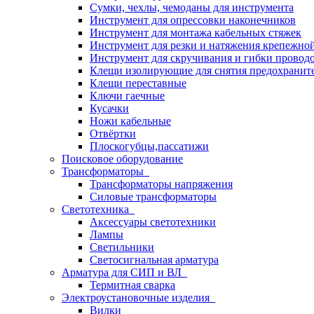
Сумки, чехлы, чемоданы для инструмента
Инструмент для опрессовки наконечников
Инструмент для монтажа кабельных стяжек
Инструмент для резки и натяжения крепежно
Инструмент для скручивания и гибки провод
Клещи изолирующие для снятия предохранит
Клещи переставные
Ключи гаечные
Кусачки
Ножи кабельные
Отвёртки
Плоскогубцы,пассатижи
Поисковое оборудование
Трансформаторы
Трансформаторы напряжения
Силовые трансформаторы
Светотехника
Аксессуары светотехники
Лампы
Светильники
Светосигнальная арматура
Арматура для СИП и ВЛ
Термитная сварка
Электроустановочные изделия
Вилки