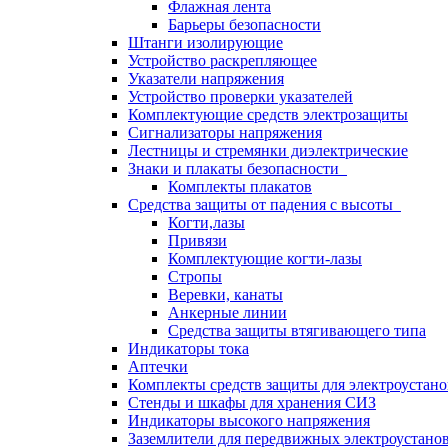
Флажная лента
Барьеры безопасности
Штанги изолирующие
Устройство раскрепляющее
Указатели напряжения
Устройство проверки указателей
Комплектующие средств электрозащиты
Сигнализаторы напряжения
Лестницы и стремянки диэлектрические
Знаки и плакаты безопасности
Комплекты плакатов
Средства защиты от падения с высоты
Когти,лазы
Привязи
Комплектующие когти-лазы
Стропы
Веревки, канаты
Анкерные линии
Средства защиты втягивающего типа
Индикаторы тока
Аптечки
Комплекты средств защиты для электроустан
Стенды и шкафы для хранения СИЗ
Индикаторы высокого напряжения
Заземлители для передвижных электроустано