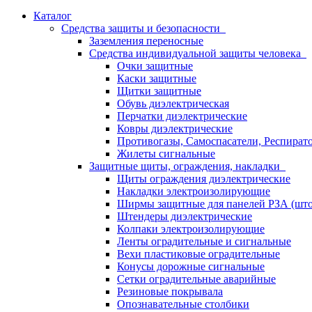
Каталог
Средства защиты и безопасности
Заземления переносные
Средства индивидуальной защиты человека
Очки защитные
Каски защитные
Щитки защитные
Обувь диэлектрическая
Перчатки диэлектрические
Ковры диэлектрические
Противогазы, Самоспасатели, Респират
Жилеты сигнальные
Защитные щиты, ограждения, накладки
Щиты ограждения диэлектрические
Накладки электроизолирующие
Ширмы защитные для панелей РЗА (што
Штендеры диэлектрические
Колпаки электроизолирующие
Ленты оградительные и сигнальные
Вехи пластиковые оградительные
Конусы дорожные сигнальные
Сетки оградительные аварийные
Резиновые покрывала
Опознавательные столбики