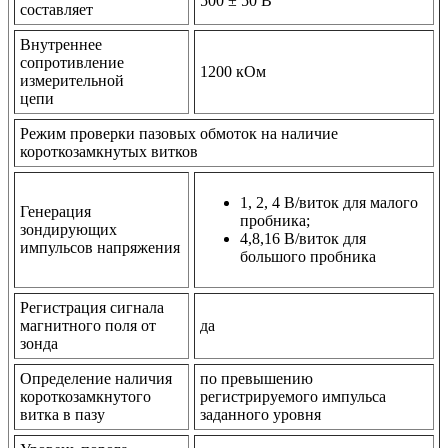
500 ± 50 В
составляет
Внутреннее
сопротивление
1200 кОм
измерительной
цепи
Режим проверки пазовых обмоток на наличие
короткозамкнутых витков
1, 2, 4 В/виток для малого
Генерация
пробника;
зондирующих
4,8,16 В/виток для
импульсов напряжения
большого пробника
Регистрация сигнала
магнитного поля от
да
зонда
Определение наличия
по превышению
короткозамкнутого
регистрируемого импульса
витка в пазу
заданного уровня