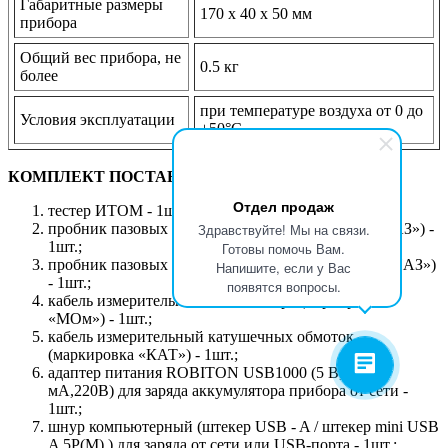
Габаритные размеры
170 х 40 х 50 мм
прибора
Общий вес прибора, не
0.5 кг
более
при температуре воздуха от 0 до
Условия эксплуатации
+50°С
КОМПЛЕКТ ПОСТАВКИ:
Отдел продаж
тестер ИТОМ - 1шт.;
пробник пазовых обмоток малый (маркировка «ПАЗ») -
Здравствуйте! Мы на связи.
1шт.;
Готовы помочь Вам.
пробник пазовых обмоток большой(маркировка «ПАЗ»)
Напишите, если у Вас
- 1шт.;
появятся вопросы.
кабель измерительный мегаомметра (маркировка
«МОм») - 1шт.;
кабель измерительный катушечных обмоток
(маркировка «КАТ») - 1шт.;
адаптер питания ROBITON USB1000 (5 В, 1000
мА,220B) для заряда аккумулятора прибора от сети -
1шт.;
шнур компьютерный (штекер USB - A / штекер mini USB
A 5P(M) ) для заряда от сети или USB-порта - 1шт.;