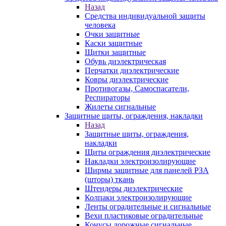
Назад
Средства индивидуальной защиты
человека
Очки защитные
Каски защитные
Щитки защитные
Обувь диэлектрическая
Перчатки диэлектрические
Ковры диэлектрические
Противогазы, Самоспасатели,
Респираторы
Жилеты сигнальные
Защитные щиты, ограждения, накладки
Назад
Защитные щиты, ограждения,
накладки
Щиты ограждения диэлектрические
Накладки электроизолирующие
Ширмы защитные для панелей РЗА
(шторы) ткань
Штендеры диэлектрические
Колпаки электроизолирующие
Ленты оградительные и сигнальные
Вехи пластиковые оградительные
Конусы дорожные сигнальные