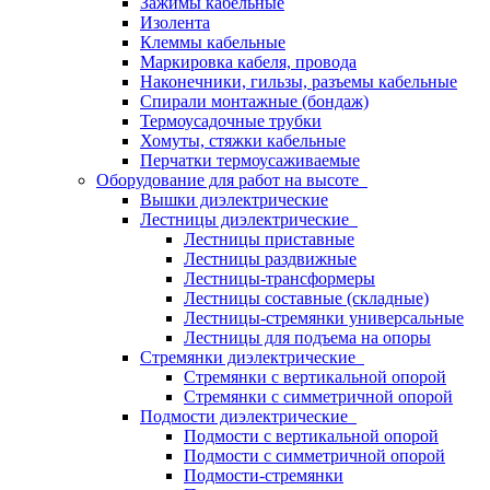
Зажимы кабельные
Изолента
Клеммы кабельные
Маркировка кабеля, провода
Наконечники, гильзы, разъемы кабельные
Спирали монтажные (бондаж)
Термоусадочные трубки
Хомуты, стяжки кабельные
Перчатки термоусаживаемые
Оборудование для работ на высоте
Вышки диэлектрические
Лестницы диэлектрические
Лестницы приставные
Лестницы раздвижные
Лестницы-трансформеры
Лестницы составные (складные)
Лестницы-стремянки универсальные
Лестницы для подъема на опоры
Стремянки диэлектрические
Стремянки с вертикальной опорой
Стремянки с симметричной опорой
Подмости диэлектрические
Подмости с вертикальной опорой
Подмости с симметричной опорой
Подмости-стремянки