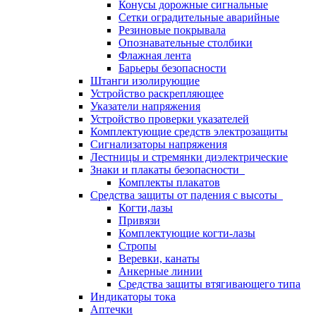
Конусы дорожные сигнальные
Сетки оградительные аварийные
Резиновые покрывала
Опознавательные столбики
Флажная лента
Барьеры безопасности
Штанги изолирующие
Устройство раскрепляющее
Указатели напряжения
Устройство проверки указателей
Комплектующие средств электрозащиты
Сигнализаторы напряжения
Лестницы и стремянки диэлектрические
Знаки и плакаты безопасности
Комплекты плакатов
Средства защиты от падения с высоты
Когти,лазы
Привязи
Комплектующие когти-лазы
Стропы
Веревки, канаты
Анкерные линии
Средства защиты втягивающего типа
Индикаторы тока
Аптечки