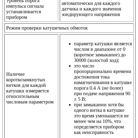
Уровень порога
автоматически для каждого
импульса сигнала
датчика и каждого значения
устанавливается
зондирующего напряжения
прибором
Режим проверки катушечных обмоток
параметр катушки является
числом в диапазоне от 0
(короткое замыкание) до
30000 (холостой ход);
это число
пропорционально времени
Наличие
достижения тока
короткозамкнутых
намагничивания в катушке
витков для каждой
порога 0.4 А (не более)
катушки измеряется
при подаче напряжения 90
относительным
± 5 В;
числовым параметром
при замыкании хотя бы
одного витка в катушке
это время уменьшается не
менее чем на 10%, что
определяется прибором
как неисправность