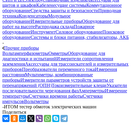
щитов и шкафов
Кабеленесущие системы
Коммутационное
оборудование
Средства защиты и безопасности
Приводная
техника
Конденсаторы
Модульное
оборудование
Измерительные приборы
Оборудование для
работ на высоте
Распродажа склада
Пожарное
оборудование
Инструмент
Силовое оборудование
Поисковое
оборудование
Системы и блоки питания, стабилизаторы, АКБ
-
Прочие приборы
Вольтамперфазометры
Омметры
Оборудование для
диагностики и испытаний
Измерители сопротивления
заземления
Аксессуары для трассоискателей и измерительных
приборов
Преобразователи переменного тока
Измерения
расстояния
Мультиметры, комбинированные
приборы
Измерители параметров устройств защиты от
перенапряжений (ОПН)
Токоизмерительные клещи
Указатели
последовательности чередования фаз
Амперметры
Измерение
температуры
Счетчики времени работы
Счетчики
импульсов
Вольтметры
-
ИТОМ тестер обмоток электрических машин
Поделиться