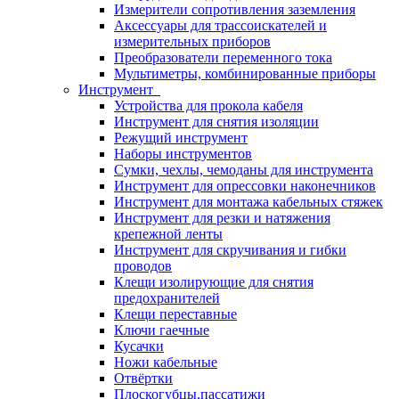
Измерители сопротивления заземления
Аксессуары для трассоискателей и
измерительных приборов
Преобразователи переменного тока
Мультиметры, комбинированные приборы
Инструмент
Устройства для прокола кабеля
Инструмент для снятия изоляции
Режущий инструмент
Наборы инструментов
Сумки, чехлы, чемоданы для инструмента
Инструмент для опрессовки наконечников
Инструмент для монтажа кабельных стяжек
Инструмент для резки и натяжения
крепежной ленты
Инструмент для скручивания и гибки
проводов
Клещи изолирующие для снятия
предохранителей
Клещи переставные
Ключи гаечные
Кусачки
Ножи кабельные
Отвёртки
Плоскогубцы,пассатижи